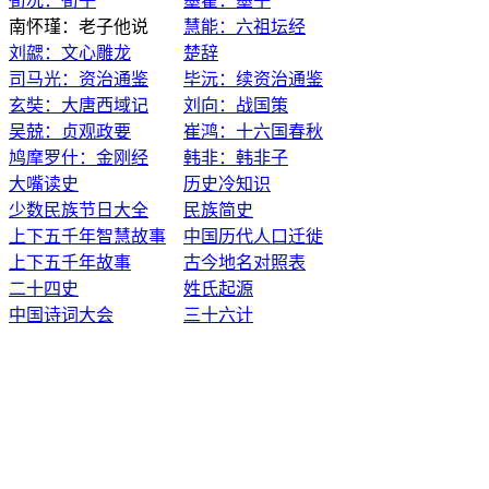
荀况：荀子
墨翟：墨子
南怀瑾：老子他说
慧能：六祖坛经
刘勰：文心雕龙
楚辞
司马光：资治通鉴
毕沅：续资治通鉴
玄奘：大唐西域记
刘向：战国策
吴兢：贞观政要
崔鸿：十六国春秋
鸠摩罗什：金刚经
韩非：韩非子
大嘴读史
历史冷知识
少数民族节日大全
民族简史
上下五千年智慧故事
中国历代人口迁徙
上下五千年故事
古今地名对照表
二十四史
姓氏起源
中国诗词大会
三十六计