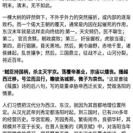
明末，清末，无不如此。
一棵大树的砰然倒下，不外乎外力的突然摧折，或内部的逐渐
败朽。而一个偌大王朝的覆灭，通常是内因在起催死的作用，
东汉末年就是这样走向终结的:第一，天灾频仍，民不聊生；
第二， 官员贪黩，朝政腐败；第三， 奸佞握权，虎狼当道；
第四，恶行猖獗，昏天黑地。然后，黄巾遍野，赤地千里，诸
侯蜂起，乱世攘争；然后，三国鼎立，征战不止，山河分裂，
将近百年。
“
贼臣持国柄，杀主灭宇京。荡覆帝基业，宗庙以燔丧。播越
西迁移，号泣而且行，瞻彼洛城郭，微子为哀伤。
”这是曹操
《薤露》诗的后八句，写的是董卓胁帝西迁长安，焚毁洛阳的
情景。
人们习惯把汉代分为西汉、东汉，就因为其首都地理位置所
定。从汉光武帝刘秀定都洛阳时起，到三国时，已有200多年
的经营历史。华宫宏殿，芳园秀苑，繁街闹市，良驷华轩，其
规模并不亚于长安。在晋人张衡的《两京赋》中，对洛阳当年