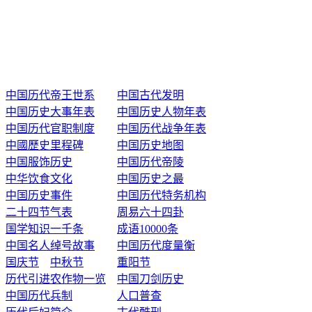
中国历代帝王世系
中国古代发明
中国历史大事年表
中国历史人物年表
中国历代官职制度
中国历代战争年表
中國歷史里程碑
中国历史地图
中国服饰历史
中国历代帝陵
中华饮食文化
中国历史之最
中国历史事件
中国历代特务机构
二十四节气表
周易六十四卦
国学知识一千条
成语10000条
中国名人绰号故事
中国历代度量衡
国庆节
中秋节
重阳节
历代引进农作物一览
中国刀剑历史
中国历代兵制
人口普查