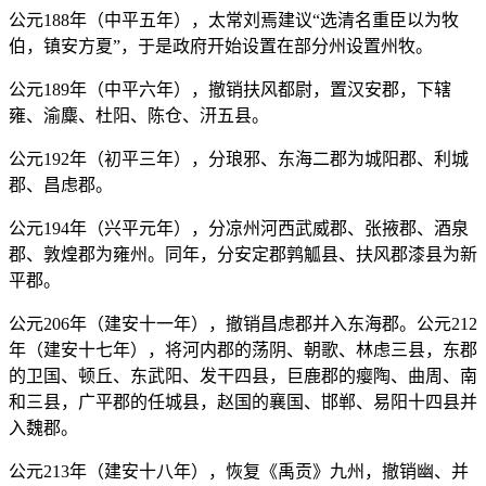
公元188年（中平五年），太常刘焉建议“选清名重臣以为牧
伯，镇安方夏”，于是政府开始设置在部分州设置州牧。
公元189年（中平六年），撤销扶风都尉，置汉安郡，下辖
雍、渝麋、杜阳、陈仓、汧五县。
公元192年（初平三年），分琅邪、东海二郡为城阳郡、利城
郡、昌虑郡。
公元194年（兴平元年），分凉州河西武威郡、张掖郡、酒泉
郡、敦煌郡为雍州。同年，分安定郡鹑觚县、扶风郡漆县为新
平郡。
公元206年（建安十一年），撤销昌虑郡并入东海郡。公元212
年（建安十七年），将河内郡的荡阴、朝歌、林虑三县，东郡
的卫国、顿丘、东武阳、发干四县，巨鹿郡的瘿陶、曲周、南
和三县，广平郡的任城县，赵国的襄国、邯郸、易阳十四县并
入魏郡。
公元213年（建安十八年），恢复《禹贡》九州，撤销幽、并