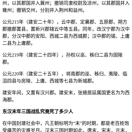
州，以其郡国并入冀州；撤销司隶校尉及凉州，以其郡国并入
雍州；撤销交州，分别并入荆州和益州。
公元215年（建安二十年），云中郡、定襄郡、五原郡、朔方
郡撤郡置县，置新兴郡辖云中等五县。同年，改汉宁郡为汉中
郡，分汉中郡的安阳、西城二县为西城郡；汉中郡的锡、上庸
二县为上庸郡。
公元219年（建安二十四年），孙权以巫、秭归二县为固陵
郡。
公元220年（建安二十五年），将南郡的巫、秭归、夷陵、临
沮四县与房陵、上庸、西城等七县为新城郡。
建安年间，又置有汉兴郡。建安末，张掖居延属国更名为为西
海郡。
东汉末年三国战乱究竟死了多少人
在中国封建社会中，凡王朝标明为“末”的时期，都是老百姓饱
受痛苦的灾难岁月。汉末三国时期如此，唐末，宋末，元末，