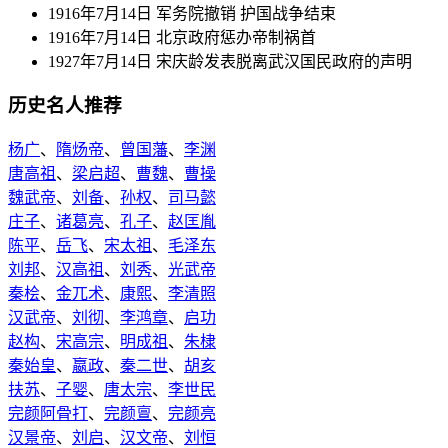
1916年7月14日 军务院撤销 护国战争结束
1916年7月14日 北京政府惩办帝制祸首
1927年7月14日 宋庆龄发表脱离武汉国民政府的声明
历史名人推荐
杨广
、
隋炀帝
、
曾国藩
、
李渊
唐高祖
、
梁启超
、
曹魏
、
曹操
魏武帝
、
刘备
、
孙权
、
司马懿
庄子
、
诸葛亮
、
孔子
、
赵匡胤
陈平
、
岳飞
、
宋太祖
、
毛泽东
刘邦
、
汉高祖
、
刘秀
、
光武帝
秦桧
、
金兀术
、
康熙
、
李清照
汉武帝
、
刘彻
、
李鸿章
、
启功
赵构
、
宋高宗
、
明成祖
、
朱棣
秦始皇
、
嬴政
、
秦二世
、
胡亥
扶苏
、
子婴
、
唐太宗
、
李世民
完颜阿骨打
、
完颜亶
、
完颜亮
汉景帝
、
刘启
、
汉文帝
、
刘恒