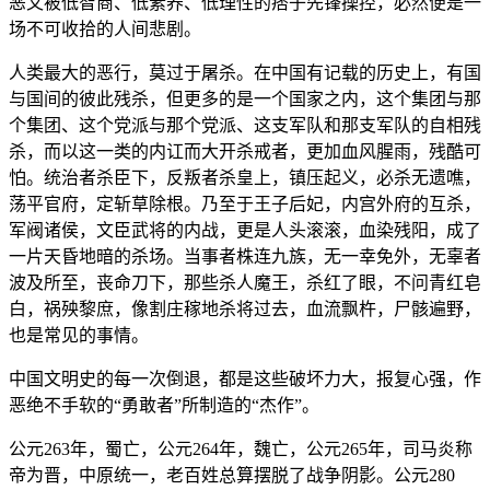
恶又被低智商、低素养、低理性的痞子先锋操控，必然便是一
场不可收拾的人间悲剧。
人类最大的恶行，莫过于屠杀。在中国有记载的历史上，有国
与国间的彼此残杀，但更多的是一个国家之内，这个集团与那
个集团、这个党派与那个党派、这支军队和那支军队的自相残
杀，而以这一类的内讧而大开杀戒者，更加血风腥雨，残酷可
怕。统治者杀臣下，反叛者杀皇上，镇压起义，必杀无遗噍，
荡平官府，定斩草除根。乃至于王子后妃，内宫外府的互杀，
军阀诸侯，文臣武将的内战，更是人头滚滚，血染残阳，成了
一片天昏地暗的杀场。当事者株连九族，无一幸免外，无辜者
波及所至，丧命刀下，那些杀人魔王，杀红了眼，不问青红皂
白，祸殃黎庶，像割庄稼地杀将过去，血流飘杵，尸骸遍野，
也是常见的事情。
中国文明史的每一次倒退，都是这些破坏力大，报复心强，作
恶绝不手软的“勇敢者”所制造的“杰作”。
公元263年，蜀亡，公元264年，魏亡，公元265年，司马炎称
帝为晋，中原统一，老百姓总算摆脱了战争阴影。公元280