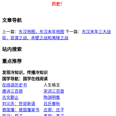
历史！
文章导航
上一篇：
东汉地图，东汉末年地图
下一篇：
东汉末年三大战
役，官渡之战、赤壁之战和夷陵之战
站内搜索
重点推荐
发现冷知识，传播冷知识
国学导航：国学在线阅读
在线读历史书
人生格言
唐诗三百首
宋词三百首
古文觀止
陶淵明集
刘义庆：世说新语
吕氏春秋
曾国藩：曾国藩家书
庄周：庄子