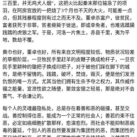
三百里，并无鸡犬人烟”，这把火比起秦末那位输急了的项
羽，在阿房宫放的一把烧了3个月也不灭的大火，可能差一点
点，但其残暴程度则有过之而无不及。董卓杀富户，徙贫民，
富者获死于非罪，贫者瘐毙于徙途，即或幸免者，也难逃蹂躏
践踏的虎狼之军。于是，河洛一片焦土，赤县千里，夷为平
地，数劫不覆。
黄巾也好，董卓也好，所有来自文明程度较低、物质状况较差
的草根阶层，一旦牧民手里赶羊的皮鞭子换成枪杆子，一旦农
民手里耕种的锄把子换成印把子，对于被他们踩在脚下的城
市，是绝不留情的。践踏，破坏，焚烧，毁灭，便是他们发泄
仇恨的唯一方式。尤其当他们拥有生杀予夺之权力，其作威作
福之能量，宣泄性欲之随便，聚敛金银之轻易，那是绝对不会
客气、不会谦让的。
每个人的灵魂最隐私处，总是存在着善和恶的碰撞，甚至交
战。善控制得住恶，能成为一个正常的社会人；善若约束不住
恶，必定如癌细胞扩散那样，愈演愈烈。而社会不能抑制恶病
毒的蔓延，个别人的恶自然要发展为集团性的恶，而集团性的