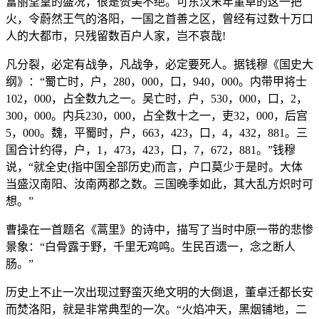
富丽堂皇的盛况，很是赞美不绝。可东汉末年董卓的这一把
火，令蔚然王气的洛阳，一国之首善之区，曾经有过数十万口
人的大都市，只残留数百户人家，岂不哀哉!
凡分裂，必定有战争，凡战争，必定要死人。据钱穆《国史大
纲》：“蜀亡时，户，280，000，口，940，000。内带甲将士
102，000，占全数九之一。吴亡时，户，530，000，口，2，
300，000。内兵230，000，占全数十之一，吏32，000，后宫
5，000。魏，平蜀时，户，663，423，口，4，432，881。三
国合计约得，户，1，473，423，口，7，672，881。”钱穆
说，“就全史(指中国全部历史)而言，户口莫少于是时。大体
当盛汉南阳、汝南两郡之数。三国晚季如此，其大乱方炽时可
想。”
曹操在一首题名《蒿里》的诗中，描写了当时中原一带的悲惨
景象：“白骨露于野，千里无鸡鸣。生民百遗一，念之断人
肠。”
历史上不止一次出现过野蛮灭绝文明的大倒退，董卓迁都长安
而焚洛阳，就是非常典型的一次。“火焰冲天，黑烟铺地，二