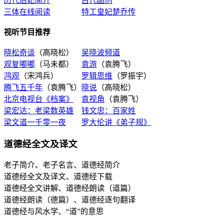
历代后妃简介
古代酷刑
三体在线阅读
特工皇妃楚乔传
视听节目推荐
晓松奇谈
（高晓松）
吴晓波频道
观复嘟嘟
（马未都）
袁游
（袁腾飞）
鸿观
（宋鸿兵）
罗辑思维
（罗振宇）
腾飞五千年
（袁腾飞）
晓说
（高晓松）
北京电视台《档案》
袁视角
（袁腾飞）
梁宏达：老梁数英雄
钱文忠：百家姓
梁文道一千零一夜
罗大伦讲《弟子规》
道德经全文及译文
老子简介、老子名言、道德经简介
道德经全文及译文、道德经下载
道德经全文讲解、道德经朗读（道篇）
道德经朗读（德篇）、道德经逐句翻译
道德经与风水学、“道”的意思