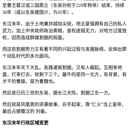
至曹丕篡汉或三国鼎立（东吴孙权于229年称帝）结束，持续
36年（或以东吴建国计，为45年）。
东汉末年，由于土地兼并越加尖锐，地主豪强拥有自己的私人
武力，加上中央政府政治黑暗，皇权虚弱无力，对地方过度放
权，因而造成群雄割据的局面。
而这些割据势力又有著不同的兴起过程与发展脉络，反映出那
个动乱时代的多元面向。
东汉末年天下大乱。各路诸侯割据。又有人崛起。互相争地
盘，打来打去，就剩下三个。最牛的是同一北方，有背景，有
才干的曹操，是为曹魏也。
然后是已历三世的东吴，据长江天险，割据江东一方。
然后就是凤凰男的逆袭故事，白手起家，靠“仁义”当上皇帝，
最后占据蜀汉的 刘备。
东汉末年行政区域变更