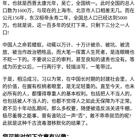
年，也就是西晋太康元年，吴亡，全国统一。此时全国的总人
口数为1600万，与现在的上海市、北京市人口相差无几。而在
公元156年，东汉桓帝永寿二年，全国总人口已经达到5000
万。也就是说，这一百多年的仗打下来，只剩下三分之一人
口!
中国人之命若蝼蚁，动辄以万计、十万计被杀、被坑、被流
放、被当作政治牺牲品，而大笔一挥置人生死者，是连眼睛也
不眨一下的。不要说公正的审判，甚至良知的谴责也没有。等
成为历史以后，一行两行字，轻描淡写，一笔带过。
于是，相沿成习，习以为常，在中国长时期的封建社会里，人
的价值，在握有权柄者眼里，是无足轻重的。直至今天，也未
必所有的人，都懂得尊重人的基本权利。包括把人不当人的，
也包括被人不当人的，也都不觉得人之如此无保障为不正常。
君不见十年动乱期间，那么多权要，随便被造反派关进牛棚，
极尽羞辱之能事，曾有谁吭过一声“否”，敢不乖乖就范的呢?
此就是这种千古流毒潜移默化的结果了。
您可能对如下文章有兴趣：