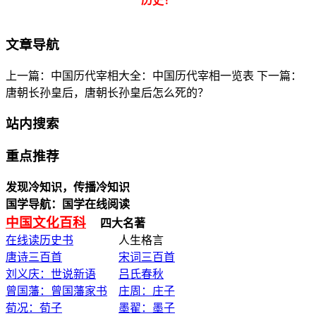
历史！
文章导航
上一篇：中国历代宰相大全：中国历代宰相一览表
下一篇：
唐朝长孙皇后，唐朝长孙皇后怎么死的？
站内搜索
重点推荐
发现冷知识，传播冷知识
国学导航：国学在线阅读
中国文化百科
四大名著
在线读历史书
人生格言
唐诗三百首
宋词三百首
刘义庆：世说新语
吕氏春秋
曾国藩：曾国藩家书
庄周：庄子
荀况：荀子
墨翟：墨子