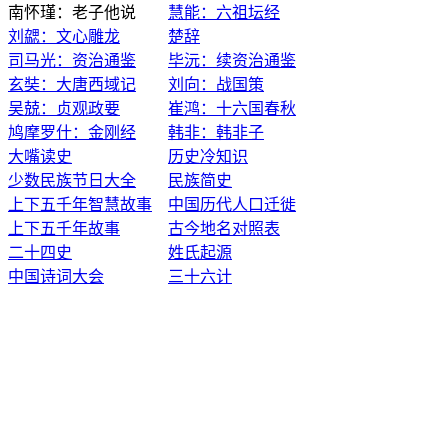
南怀瑾：老子他说
慧能：六祖坛经
刘勰：文心雕龙
楚辞
司马光：资治通鉴
毕沅：续资治通鉴
玄奘：大唐西域记
刘向：战国策
吴兢：贞观政要
崔鸿：十六国春秋
鸠摩罗什：金刚经
韩非：韩非子
大嘴读史
历史冷知识
少数民族节日大全
民族简史
上下五千年智慧故事
中国历代人口迁徙
上下五千年故事
古今地名对照表
二十四史
姓氏起源
中国诗词大会
三十六计