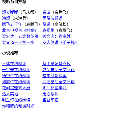
视听节目推荐
观复嘟嘟
（马未都）
袁游
（袁腾飞）
鸿观
（宋鸿兵）
吴晓波频道
腾飞五千年
（袁腾飞）
晓说
（高晓松）
北京电视台《档案》
袁视角
（袁腾飞）
梁宏达：老梁数英雄
钱文忠：百家姓
梁文道一千零一夜
罗大伦讲《弟子规》
小说推荐
三体在线阅读
特工皇妃楚乔传
十宗罪在线阅读
夏至未至全文阅读
悟空传在线阅读
福尔摩斯探案
如懿传在线阅读
扶摇皇后全文阅读
花间提壶方大厨
阴间那些事儿
活人禁地
无心法师
明兰传在线阅读
盗墓笔记
你和我的倾城时光