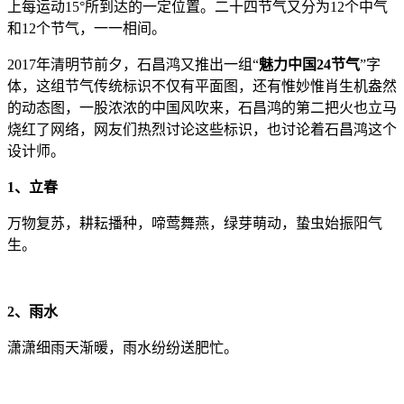
上每运动15°所到达的一定位置。二十四节气又分为12个中气
和12个节气，一一相间。
2017年清明节前夕，石昌鸿又推出一组“
魅力中国24节气
”字
体，这组节气传统标识不仅有平面图，还有惟妙惟肖生机盎然
的动态图，一股浓浓的中国风吹来，石昌鸿的第二把火也立马
烧红了网络，网友们热烈讨论这些标识，也讨论着石昌鸿这个
设计师。
1、立春
万物复苏，耕耘播种，啼莺舞燕，绿芽萌动，蛰虫始振阳气
生。
2、雨水
潇潇细雨天渐暖，雨水纷纷送肥忙。