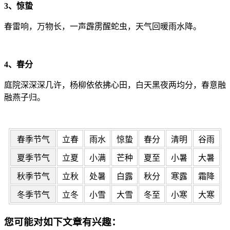
3、惊蛰
春雷响，万物长，一声霹雳醒蛇虫，天气回暖雨水降。
4、春分
庭院深深深几许，杨柳依依拂心田，白天黑夜两均分，春意融
融燕子归。
春季节气
立春
雨水
惊蛰
春分
清明
谷雨
夏季节气
立夏
小满
芒种
夏至
小暑
大暑
秋季节气
立秋
处暑
白露
秋分
寒露
霜降
冬季节气
立冬
小雪
大雪
冬至
小寒
大寒
您可能对如下文章有兴趣：