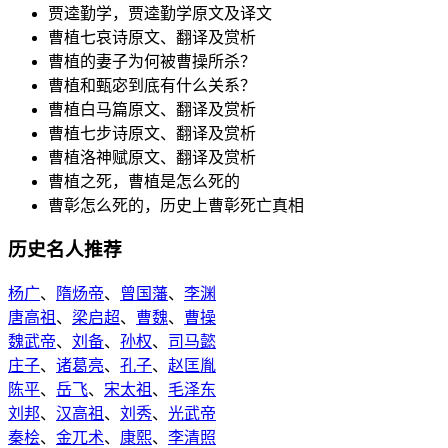
贾逵勤学，贾逵勤学原文及译文
曹植七哀诗原文、翻译及赏析
曹植的妻子为何被曹操所杀？
曹植和甄宓到底有什么关系？
曹植白马篇原文、翻译及赏析
曹植七步诗原文、翻译及赏析
曹植洛神赋原文、翻译及赏析
曹植之死，曹植是怎么死的
曹彰怎么死的，历史上曹彰死亡真相
历史名人推荐
杨广
、
隋炀帝
、
曾国藩
、
李渊
唐高祖
、
梁启超
、
曹魏
、
曹操
魏武帝
、
刘备
、
孙权
、
司马懿
庄子
、
诸葛亮
、
孔子
、
赵匡胤
陈平
、
岳飞
、
宋太祖
、
毛泽东
刘邦
、
汉高祖
、
刘秀
、
光武帝
秦桧
、
金兀术
、
康熙
、
李清照