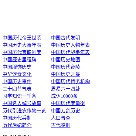
中国历代帝王世系
中国古代发明
中国历史大事年表
中国历史人物年表
中国历代官职制度
中国历代战争年表
中國歷史里程碑
中国历史地图
中国服饰历史
中国历代帝陵
中华饮食文化
中国历史之最
中国历史事件
中国历代特务机构
二十四节气表
周易六十四卦
国学知识一千条
成语10000条
中国名人绰号故事
中国历代度量衡
历代引进农作物一览
中国刀剑历史
中国历代兵制
人口普查
历代后妃简介
古代酷刑