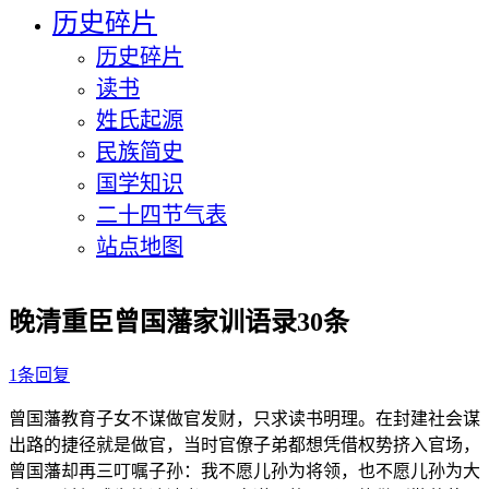
历史碎片
历史碎片
读书
姓氏起源
民族简史
国学知识
二十四节气表
站点地图
晚清重臣曾国藩家训语录30条
1条回复
曾国藩教育子女不谋做官发财，只求读书明理。在封建社会谋
出路的捷径就是做官，当时官僚子弟都想凭借权势挤入官场，
曾国藩却再三叮嘱子孙：我不愿儿孙为将领，也不愿儿孙为大