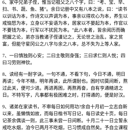
6、家中兄弟子侄，惟当记祖父之八个字，曰：“考、宝、早、
扫、书、蔬、鱼、猪”。余日记册中又有八本之说，曰：“读书
以训诂为本，作诗文以声调为本，事亲以得欢心为本，养生以
戒恼怒为本，立身以不妄语为本，居家以不晏起为本，作官以
不要钱为本，行军以不扰民为本。”此八本者，皆余阅历而确
把握之论，弟亦当教诸子侄谨记之，无论世之治乱，家之贫
富，但能守星冈公之八字与余之八本，总不失为上等人家。
7、一曰慎独则心安；二曰主敬则身强；三曰求仁则人悦；四
曰习劳则神钦。
8、读经有一耐字诀。一句不通，不看下句，今日不通，明日
再读；今年不精，明年再读，此所谓耐也。困时切莫间断，熬
过此关，便可少进。再进再困，再熬再奋，自有亨通精进之
日。不特写字，凡事都有极困难之时，打得通的，便是好汉。
9、诸弟在家读书，不审每日如何用功?余自十月初一立志自新
以来，虽懒惰如故，而每日楷书写日记，每日读史十页，每日
记茶余偶谈一则，此三事未尝一日间断。十月二十一日立誓永
戒吃水烟，洎今已两月不吃烟，已习惯成自然矣。予自立课程