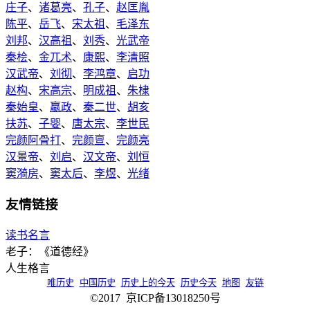
庄子
、
诸葛亮
、
孔子
、
赵匡胤
陈平
、
岳飞
、
宋太祖
、
毛泽东
刘邦
、
汉高祖
、
刘秀
、
光武帝
秦桧
、
金兀术
、
康熙
、
李清照
汉武帝
、
刘彻
、
李鸿章
、
启功
赵构
、
宋高宗
、
明成祖
、
朱棣
秦始皇
、
嬴政
、
秦二世
、
胡亥
扶苏
、
子婴
、
唐太宗
、
李世民
完颜阿骨打
、
完颜亶
、
完颜亮
汉景帝
、
刘启
、
汉文帝
、
刘恒
窦漪房
、
窦太后
、
李煜
、
光绪
友情链接
读书名言
老子：《道德经》
人生格言
唯历史
中国历史
历史上的今天
历史今天
地图
友链
©2017 京ICP备13018250号