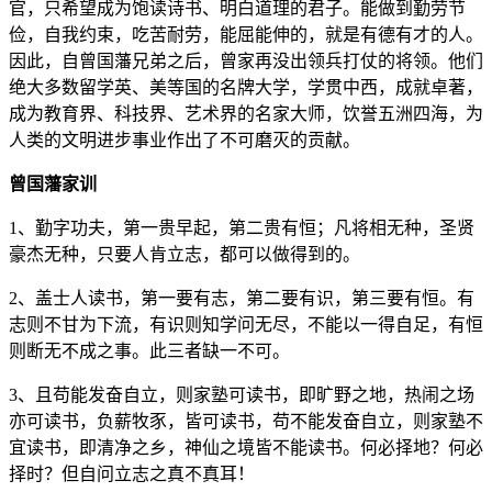
官，只希望成为饱读诗书、明白道理的君子。
能做到勤劳节
俭，自我约束，吃苦耐劳，能屈能伸的，就是有德有才的人。
因此，自曾国藩兄弟之后，曾家再没出领兵打仗的将领。他们
绝大多数留学英、美等国的名牌大学，学贯中西，成就卓著，
成为教育界、科技界、艺术界的名家大师，饮誉五洲四海，为
人类的文明进步事业作出了不可磨灭的贡献。
曾国藩家训
1、勤字功夫，第一贵早起，第二贵有恒；凡将相无种，圣贤
豪杰无种，只要人肯立志，都可以做得到的。
2、盖士人读书，第一要有志，第二要有识，第三要有恒。有
志则不甘为下流，有识则知学问无尽，不能以一得自足，有恒
则断无不成之事。此三者缺一不可。
3、且苟能发奋自立，则家塾可读书，即旷野之地，热闹之场
亦可读书，负薪牧豕，皆可读书，苟不能发奋自立，则家塾不
宜读书，即清净之乡，神仙之境皆不能读书。何必择地？何必
择时？但自问立志之真不真耳！