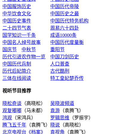
中国服饰历史
中国历代帝陵
中华饮食文化
中国历史之最
中国历史事件
中国历代特务机构
二十四节气表
周易六十四卦
国学知识一千条
成语10000条
中国名人绰号故事
中国历代度量衡
国庆节
中秋节
重阳节
历代引进农作物一览
中国刀剑历史
中国历代兵制
人口普查
历代后妃简介
古代酷刑
三体在线阅读
特工皇妃楚乔传
视听节目推荐
晓松奇谈
（高晓松）
吴晓波频道
观复嘟嘟
（马未都）
袁游
（袁腾飞）
鸿观
（宋鸿兵）
罗辑思维
（罗振宇）
腾飞五千年
（袁腾飞）
晓说
（高晓松）
北京电视台《档案》
袁视角
（袁腾飞）