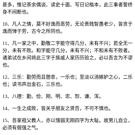
甚多，惟记茶余偶谈、读史十面、写日记楷本，此三事者誓终
身不间断也。
10、凡人之情，莫不好逸而恶劳，无论贵贱智愚老少，皆贪于
逸而惮于劳，古今之所同也。
11、凡一家之中，勤敬二字能守得几分，未有不兴；若全无一
分，未有不败。和字能守几分，未有不兴；不和未有不败者。
诸弟试在乡间将此三字于族戚人家历历验之，必以吾言为不谬
也。
12、三乐：勤劳而且憩息，一乐也；至淡以消嫉妒之心，二乐
也；读书声出金石，三乐也。
13、八德：勤、俭、刚、明、忠、恕、谦、浑。
14、一生之成败，皆关乎朋友之贤否，不可不慎也。
15、吾家祖父教人，亦以懦弱无刚四字为大耻。故男儿自立，
必须有倔强之气。