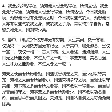
4、我要步步站得稳，须知他人也要站得稳，所谓立也。我要
处处行得通，须知他人也要行得通，所谓达也。今日我处顺
境，预想他日也有处逆境之时；今日我以盛气凌人，预想他日
人亦有以盛气凌我之身，或凌我之子孙。常以“恕”字自惕，常
留余地处人，则荆棘少矣。
5、静中，细思古今亿万年无有穷期，人生其间，数十寒暑，
仅须臾耳；大地数万里无有纪极，人于其中，寝处游息，昼仅
一室耳，夜仅一榻耳；古人书籍，近人著述，浩如烟海，人生
目光之所能及者，不过九牛之一毛耳；事变万端，美名百途，
人生才力之能办者，不过太仓之一粒耳。
知天之长而吾所历者短，则遇忧患横逆之来，当少忍以待其
定；知地之大而吾所居者小，则遇荣利争夺之境，当退让以守
其雌；知书籍之多而吾所见者寡，则不敢以一得自喜，而当思
择善而约守之；知事变之多而吾所办者少，则不敢以功名自
矜，而当思举贤而共图之。夫如是，则自私自满之见可渐渐蠲
除矣。