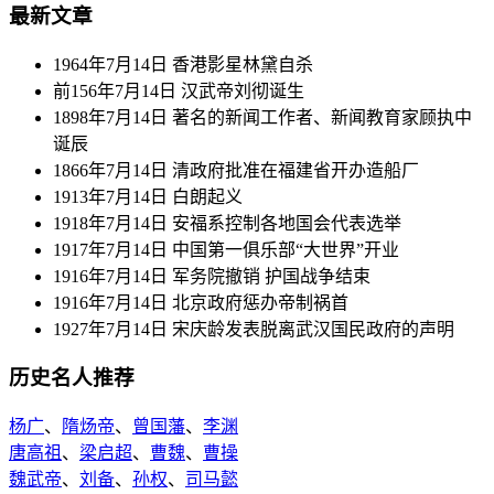
最新文章
1964年7月14日 香港影星林黛自杀
前156年7月14日 汉武帝刘彻诞生
1898年7月14日 著名的新闻工作者、新闻教育家顾执中
诞辰
1866年7月14日 清政府批准在福建省开办造船厂
1913年7月14日 白朗起义
1918年7月14日 安福系控制各地国会代表选举
1917年7月14日 中国第一俱乐部“大世界”开业
1916年7月14日 军务院撤销 护国战争结束
1916年7月14日 北京政府惩办帝制祸首
1927年7月14日 宋庆龄发表脱离武汉国民政府的声明
历史名人推荐
杨广
、
隋炀帝
、
曾国藩
、
李渊
唐高祖
、
梁启超
、
曹魏
、
曹操
魏武帝
、
刘备
、
孙权
、
司马懿