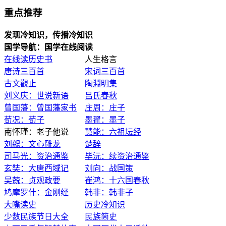
重点推荐
发现冷知识，传播冷知识
国学导航：国学在线阅读
在线读历史书
人生格言
唐诗三百首
宋词三百首
古文觀止
陶淵明集
刘义庆：世说新语
吕氏春秋
曾国藩：曾国藩家书
庄周：庄子
荀况：荀子
墨翟：墨子
南怀瑾：老子他说
慧能：六祖坛经
刘勰：文心雕龙
楚辞
司马光：资治通鉴
毕沅：续资治通鉴
玄奘：大唐西域记
刘向：战国策
吴兢：贞观政要
崔鸿：十六国春秋
鸠摩罗什：金刚经
韩非：韩非子
大嘴读史
历史冷知识
少数民族节日大全
民族简史