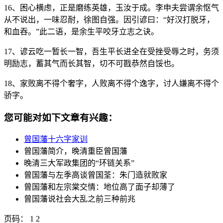
16、困心横虑，正是磨练英雄，玉汝于成。李申夫尝谓余怄气
从不说出，一味忍耐，徐图自强。因引谚曰：“好汉打脱牙，
和血吞。”此二语，是余生平咬牙立志之诀。
17、谚云吃一暂长一智，吾生平长进全在受挫受辱之时，务须
明励志，蓄其气而长其智，切不可戡恭然自馁也。
18、家败离不得个奢字，人败离不得个逸字，讨人嫌离不得个
骄字。
您可能对如下文章有兴趣：
曾国藩十六字家训
曾国藩简介，晚清重臣曾国藩
晚清三大军政集团的“环链关系”
曾国藩与左季高谈曾国荃：朱门造就败家
曾国藩和左宗棠交情：地位高了面子却薄了
曾国藩说社会大乱之前三种前兆
页码： 1 2