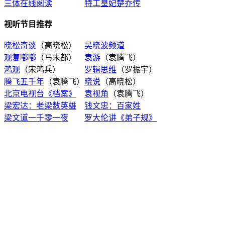
三体在线阅读
特工皇妃楚乔传
视听节目推荐
晓松奇谈
（高晓松）
吴晓波频道
观复嘟嘟
（马未都）
袁游
（袁腾飞）
鸿观
（宋鸿兵）
罗辑思维
（罗振宇）
腾飞五千年
（袁腾飞）
晓说
（高晓松）
北京电视台《档案》
袁视角
（袁腾飞）
梁宏达：老梁数英雄
钱文忠：百家姓
梁文道一千零一夜
罗大伦讲《弟子规》