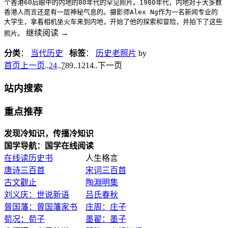
个香港60后眼中的内地的80年代的罕见照片。1980年代，内地对于大多数
香港人而言还是有一层神秘气息的。摄影师Alex Ng作为一名新闻专业的
大学生，拿着相机坐火车来到内地，开始了他的探索和冒险，并拍下了这些
继续阅读
→
照片。
分类
：
当代历史
标签
：
历史老照片
by
首页
上一页
..
2
4
..
7
8
9
..
1214
..
下一页
站内搜索
重点推荐
发现冷知识，传播冷知识
国学导航：国学在线阅读
在线读历史书
人生格言
唐诗三百首
宋词三百首
古文觀止
陶淵明集
刘义庆：世说新语
吕氏春秋
曾国藩：曾国藩家书
庄周：庄子
荀况：荀子
墨翟：墨子