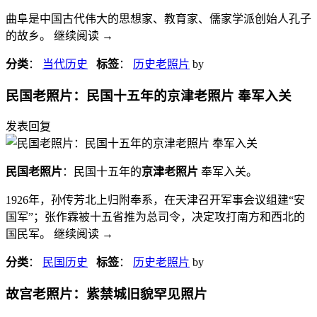
曲阜是中国古代伟大的思想家、教育家、儒家学派创始人孔子
的故乡。 继续阅读
→
分类
：
当代历史
标签
：
历史老照片
by
民国老照片：民国十五年的京津老照片 奉军入关
发表回复
民国老照片
：民国十五年的
京津老照片
奉军入关。
1926年，孙传芳北上归附奉系，在天津召开军事会议组建“安
国军”；张作霖被十五省推为总司令，决定攻打南方和西北的
国民军。 继续阅读
→
分类
：
民国历史
标签
：
历史老照片
by
故宫老照片：紫禁城旧貌罕见照片