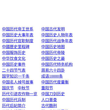
中国历代帝王世系
中国古代发明
中国历史大事年表
中国历史人物年表
中国历代官职制度
中国历代战争年表
中國歷史里程碑
中国历史地图
中国服饰历史
中国历代帝陵
中华饮食文化
中国历史之最
中国历史事件
中国历代特务机构
二十四节气表
周易六十四卦
国学知识一千条
成语10000条
中国名人绰号故事
中国历代度量衡
国庆节
中秋节
重阳节
历代引进农作物一览
中国刀剑历史
中国历代兵制
人口普查
历代后妃简介
古代酷刑