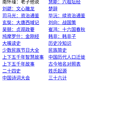
南怀瑾：老子他说
慧能：六祖坛经
刘勰：文心雕龙
楚辞
司马光：资治通鉴
毕沅：续资治通鉴
玄奘：大唐西域记
刘向：战国策
吴兢：贞观政要
崔鸿：十六国春秋
鸠摩罗什：金刚经
韩非：韩非子
大嘴读史
历史冷知识
少数民族节日大全
民族简史
上下五千年智慧故事
中国历代人口迁徙
上下五千年故事
古今地名对照表
二十四史
姓氏起源
中国诗词大会
三十六计