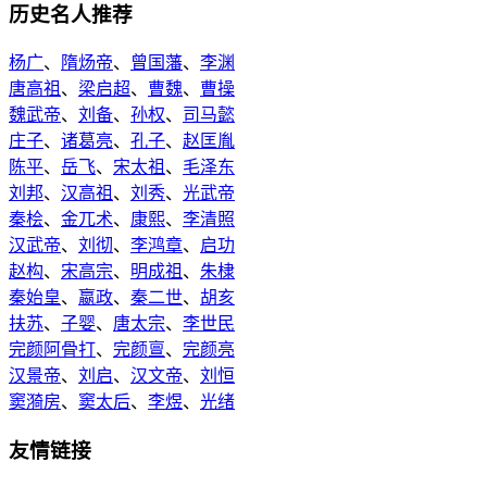
历史名人推荐
杨广
、
隋炀帝
、
曾国藩
、
李渊
唐高祖
、
梁启超
、
曹魏
、
曹操
魏武帝
、
刘备
、
孙权
、
司马懿
庄子
、
诸葛亮
、
孔子
、
赵匡胤
陈平
、
岳飞
、
宋太祖
、
毛泽东
刘邦
、
汉高祖
、
刘秀
、
光武帝
秦桧
、
金兀术
、
康熙
、
李清照
汉武帝
、
刘彻
、
李鸿章
、
启功
赵构
、
宋高宗
、
明成祖
、
朱棣
秦始皇
、
嬴政
、
秦二世
、
胡亥
扶苏
、
子婴
、
唐太宗
、
李世民
完颜阿骨打
、
完颜亶
、
完颜亮
汉景帝
、
刘启
、
汉文帝
、
刘恒
窦漪房
、
窦太后
、
李煜
、
光绪
友情链接