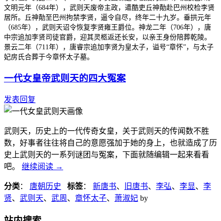
文明元年（684年），武则天废帝主政，遣酷吏丘神勣赴巴州校检李贤
居所。丘神勣至巴州拘禁李贤，逼令自尽，终年二十九岁。垂拱元年
（685年），武则天诏令恢复李贤雍王爵位。神龙二年（706年），唐
中宗追加李贤司徒官爵，迎其灵柩返还长安，以亲王身份陪葬乾陵。
景云二年（711年），唐睿宗追加李贤为皇太子，谥号“章怀”，与太子
妃房氏合葬于今章怀太子墓。
一代女皇帝武则天的四大冤案
发表回复
武则天，历史上的一代传奇女皇，关于武则天的传闻数不胜
数，好事者往往将自己的意愿强加于她的身上，也就造成了历
史上武则天的一系列谜团与冤案，下面就随编辑一起来看看
吧。
继续阅读
→
分类
：
唐朝历史
标签
：
新唐书
、
旧唐书
、
李弘
、
李显
、
李
贤
、
武则天
、
武周
、
章怀太子
、
萧淑妃
by
站内搜索