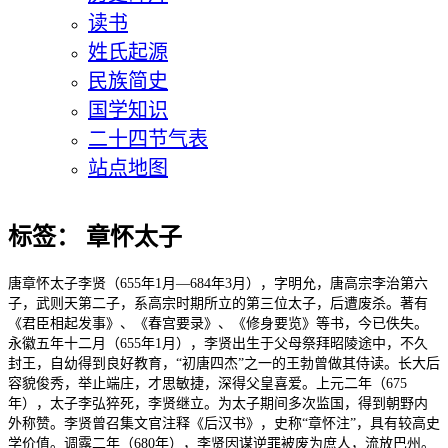
读书
姓氏起源
民族简史
国学知识
二十四节气表
站点地图
标签：
章怀太子
唐章怀太子李贤（655年1月—684年3月），字明允，唐高宗李治第六
子，武则天第二子，系高宗时期所立的第三位太子，后遭废杀。著有
《君臣相起发事》、《春宫要录》、《修身要览》等书，今已佚失。
永徽五年十二月（655年1月），李贤出生于父母祭拜昭陵途中，不久
封王，自幼得到良好教育，“初唐四杰”之一的王勃曾做其侍读。长大后
容貌俊秀，举止端庄，才思敏捷，深得父皇喜爱。上元二年（675
年），太子李弘猝死，李贤继立。为太子期间多次监国，得到朝野内
外称赞。李贤曾召集文官注释《后汉书》，史称“章怀注”，具有较高史
学价值。调露二年（680年），李贤因谋逆罪被废为庶人，流放巴州。