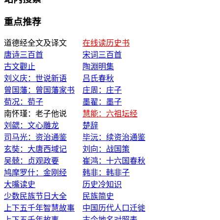
重点推荐
道德经全文及译文
在线读历史书
唐诗三百首
宋词三百首
古文觀止
陶淵明集
刘义庆：世说新语
吕氏春秋
曾国藩：曾国藩家书
庄周：庄子
荀况：荀子
墨翟：墨子
南怀瑾：老子他说
慧能：六祖坛经
刘勰：文心雕龙
楚辞
司马光：资治通鉴
毕沅：续资治通鉴
玄奘：大唐西域记
刘向：战国策
吴兢：贞观政要
崔鸿：十六国春秋
鸠摩罗什：金刚经
韩非：韩非子
大嘴读史
历史冷知识
少数民族节日大全
民族简史
上下五千年智慧故事
中国历代人口迁徙
上下五千年故事
古今地名对照表