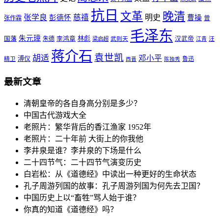
抗日
晚清
文革
张学良
慈禧
明史
彭德怀
曹操
张作霖
曾
毛泽东
朱元璋
林彪
国藩
朱德
李鸿章
汉武帝
梁启超
武则天
江青
汪
蒋介石
袁世凯
胡适
邓小平
溥仪
鲁迅
精卫
西晋
陈独秀
最新文章
清朝皇帝的各自身高分别是多少？
中国古代游戏大全
老照片：繁华背后的香江渔家 1952年
老照片：二十年前 大街上的你我他
李井泉是谁？李井泉的下场是什么
二十四节气：二十四节气演变历史
白岩松：从《道德经》中读出一种更好的生命状态
孔子周游列国的故事：孔子周游列国为何先去卫国？
中国历史上以“畜牲”骂人始于谁？
你真的知道《道德经》吗？