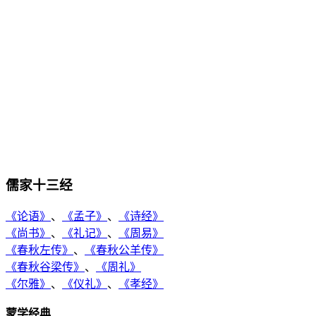
儒家十三经
《论语》
、
《孟子》
、
《诗经》
《尚书》
、
《礼记》
、
《周易》
《春秋左传》
、
《春秋公羊传》
《春秋谷梁传》
、
《周礼》
《尔雅》
、
《仪礼》
、
《孝经》
蒙学经典