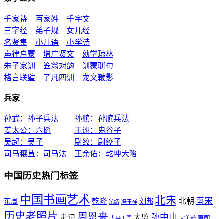
千家诗
百家姓
千字文
三字经
弟子规
女儿经
名贤集
小儿语
小学诗
声律启蒙
增广贤文
幼学琼林
朱子家训
笠翁对韵
训蒙骈句
格言联璧
了凡四训
龙文鞭影
兵家
孙武：孙子兵法
孙膑：孙膑兵法
姜太公：六韬
王诩：鬼谷子
吴起：吴子
尉缭：尉缭子
司马穰苴：司马法
王余佑：乾坤大略
中国历史热门标签
中国书画艺术
北宋
南宋
北朝
东周
乾隆
刘邦
光绪
冯玉祥
历史老照片
周恩来
孙中山
史记
太监
康熙
太平天国
宋美龄