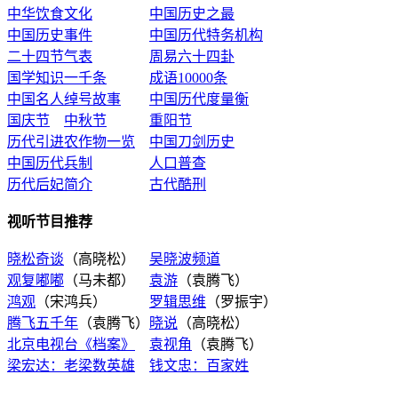
中华饮食文化
中国历史之最
中国历史事件
中国历代特务机构
二十四节气表
周易六十四卦
国学知识一千条
成语10000条
中国名人绰号故事
中国历代度量衡
国庆节
中秋节
重阳节
历代引进农作物一览
中国刀剑历史
中国历代兵制
人口普查
历代后妃简介
古代酷刑
视听节目推荐
晓松奇谈
（高晓松）
吴晓波频道
观复嘟嘟
（马未都）
袁游
（袁腾飞）
鸿观
（宋鸿兵）
罗辑思维
（罗振宇）
腾飞五千年
（袁腾飞）
晓说
（高晓松）
北京电视台《档案》
袁视角
（袁腾飞）
梁宏达：老梁数英雄
钱文忠：百家姓