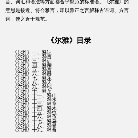
音、词汇和语法等方面都合乎规范的标准语。《尔雅》的
意思是接近、符合雅言，即以雅正之言解释古语词、方言
词，使之近于规范。
唯历史（www.weilishi.org）
《尔雅》目录
《尔雅》一、释诂
《尔雅》二、释言
《尔雅》三、释训
《尔雅》四、释亲
《尔雅》五、释宫
《尔雅》六、释器
《尔雅》七、释乐
《尔雅》八、释天
《尔雅》九、释地
《尔雅》十、释丘
《尔雅》十一、释山
《尔雅》十二、释水
《尔雅》十三、释草
《尔雅》十四、释木
《尔雅》十五、释虫
《尔雅》十六、释鱼
《尔雅》十七、释鸟
《尔雅》十八、释兽
《尔雅》十九、释畜