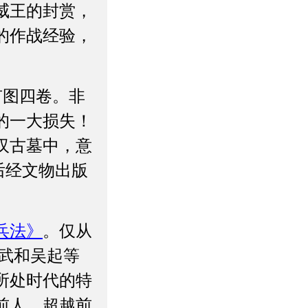
威王的封赏，
的作战经验，
有图四卷。非
的一大损失！
西汉古墓中，意
，后经文物出版
兵法》
。仅从
孙武和吴起等
所处时代的特
前人，超越前