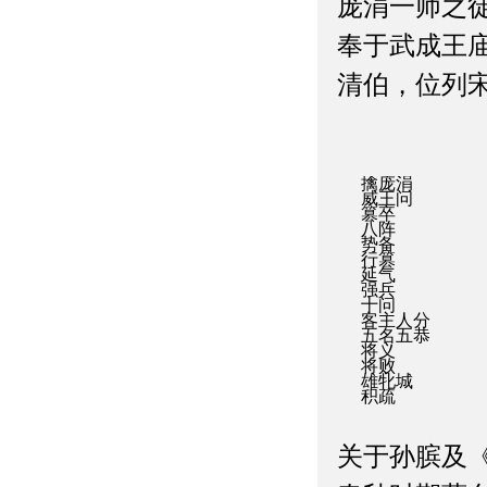
庞涓一师之
奉于武成王
清伯，位列
擒庞涓
威王问
篡卒
八阵
势备
行篡
延气
强兵
十问
客主人分
五名五恭
将义
将败
雄牝城
积疏
关于孙膑及