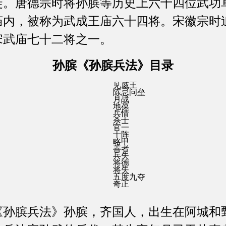
徒。唐德宗时将孙膑等历史上六十四位武功
庙内，被称为武成王庙六十四将。宋徽宗时
宋武庙七十二将之一。
孙膑《孙膑兵法》目录
见威王
陈忌问垒
月战
地葆
兵情
杀士
官一
十阵
略甲
善者
兵失
将德
将失
五度九夺
奇正
《孙膑兵法》孙膑，齐国人，出生在阿城和