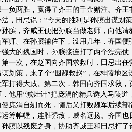
果一负两胜，赢得了齐王的千金赌注。齐王
办法，田忌说：“今天的胜利是孙膑出谋划策
荐孙膑，齐威王便把孙膑当做老师，向他请
为军师。在孙膑辅佐下，没用几年，齐国便
分强大的魏国时，孙膑接连打了两个漂亮仗
。第一次，在赵国向齐国求救时，田忌出任
出谋划策，来了个“围魏救赵”，在桂陵地区
大军打得大败。第二次，韩国向齐国求救，
师，他用“减灶计”把庞涓的精兵诱入马陵道
迫使庞涓自刎而死，随后又打败魏军后续部
膑运筹帷幄，连胜强敌，威名远扬。齐国也
。孙膑以残废之身，协助齐威王和田忌打了