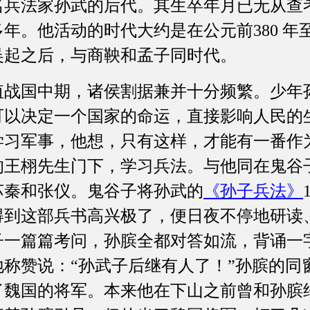
名兵法家孙武的后代。其生卒年月已无从查
年。他活动的时代大约是在公元前380 年至
吴起之后，与商鞅和孟子同时代。
值战国中期，诸侯割据兼并十分频繁。少年
可以决定一个国家的命运，直接影响人民的
学习军事，他想，只有这样，才能有一番作
的王栩先生门下，学习兵法。与他同在鬼谷
苏秦和张仪。鬼谷子将孙武的
《孙子兵法》
得到这部兵书高兴极了，便日夜不停地研读
子一篇篇考问，孙膑全都对答如流，背诵一
地称赞说：“孙武子后继有人了！”孙膑的同
了魏国的将军。本来他在下山之前曾和孙膑