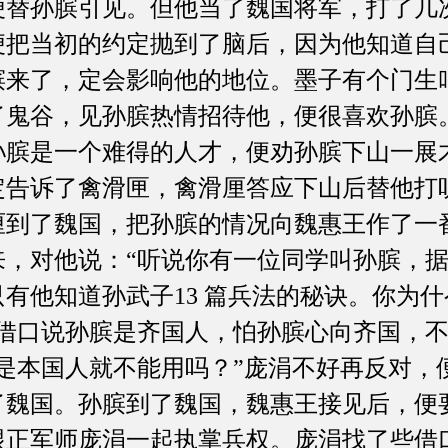
便替孙膑引见。但他当了魏国将军，打了几
便把当初的约定抛到了脑后，因为他知道自
膑来了，定会影响他的地位。墨子有个门生
了鬼谷，见孙膑热情招待他，便很喜欢孙膑
孙膑是一个难得的人才，便劝孙膑下山一展
定告诉了禽滑匣，禽滑厘答应下山后替他打
厘到了魏国，把孙膑的情况向魏惠王作了一
来，对他说：“听说你有一位同学叫孙膑，
有他知道孙武子13 篇兵法的秘诀。你为
涓借口说孙膑是齐国人，怕孙膑心向齐国，
不是本国人就不能用吗？”庞涓不好再反对，
了魏国。孙膑到了魏国，魏惠王接见后，便
跟正军师庞涓一起执掌兵权。庞涓找了些借