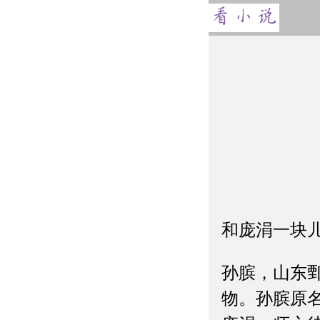
和庞涓一块
孙膑，山东
物。孙膑原