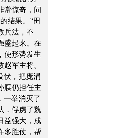
非常惊奇，问
的结果。”田
教兵法，不
强盛起来。在
，使形势发生
救赵军主将。
设伏，把庞涓
孙膑仍担任主
，一举消灭了
队，俘虏了魏
日益强大，成
许多胜仗，帮