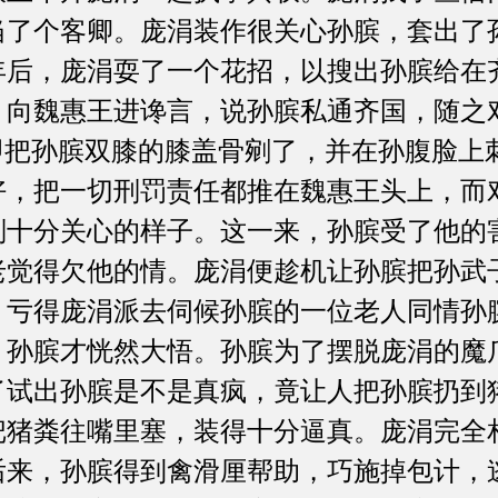
当了个客卿。庞涓装作很关心孙膑，套出了
年后，庞涓耍了一个花招，以搜出孙膑给在
，向魏惠王进谗言，说孙膑私通齐国，随之
，即把孙膑双膝的膝盖骨剜了，并在孙腹脸上
好，把一切刑罚责任都推在魏惠王头上，而
副十分关心的样子。这一来，孙膑受了他的
觉得欠他的情。庞涓便趁机让孙膑把孙武子
。亏得庞涓派去伺候孙膑的一位老人同情孙
，孙膑才恍然大悟。孙膑为了摆脱庞涓的魔
了试出孙膑是不是真疯，竟让人把孙膑扔到
把猪粪往嘴里塞，装得十分逼真。庞涓完全
后来，孙膑得到禽滑厘帮助，巧施掉包计，