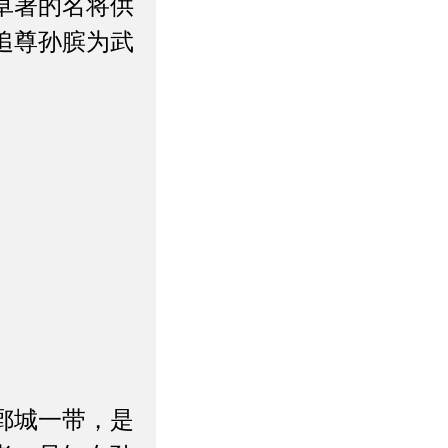
卓著的名将供
追尊孙膑为武
鄄城一带，是