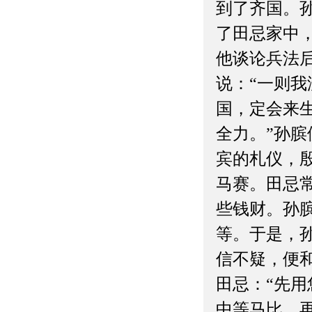
到了齐国。
了田忌家中
他谈论兵法
说：“一则
国，定会来
全力。”孙
宾的札仪，
马赛。田忌
些钱财。孙
等。于是，
信不疑，便
田忌：“先
中等马比，