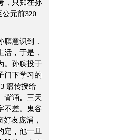
考，只知在孙
公元前320
孙膑意识到，
生活，于是，
为。孙膑投于
子门下学习的
13 篇传授给
、背诵。三天
字不差。鬼谷
窗好友庞涓，
约定，他一旦