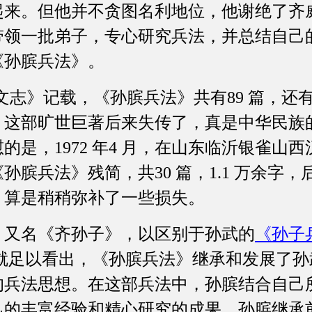
起来。但他并不贪图名利地位，他谢绝了齐
带领一批弟子，专心研究兵法，并总结自己
《孙膑兵法》。
艺文志》记载，《孙膑兵法》共有89 篇，还
，这部旷世巨著后来失传了，真是中华民族
的是，1972 年4 月，在山东临沂银雀山
孙膑兵法》残简，共30 篇，1.1 万余字
，算是稍稍弥补了一些损失。
》又名《齐孙子》，以区别于孙武的
《孙子
篇就足以看出，《孙膑兵法》继承和发展了
的兵法思想。在这部兵法中，孙膑结合自己
己的丰富经验和精心研究的成果。孙膑继承