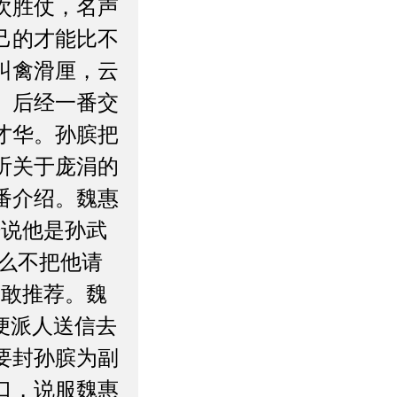
次胜仗，名声
己的才能比不
叫禽滑厘，云
。后经一番交
才华。孙膑把
听关于庞涓的
番介绍。魏惠
据说他是孙武
什么不把他请
不敢推荐。魏
便派人送信去
要封孙膑为副
口，说服魏惠