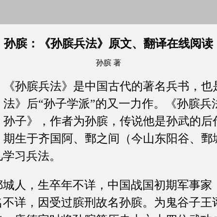
孙膑：《孙膑兵法》原文、翻译在线阅读
孙膑 著
《孙膑兵法》是中国古代的著名兵书，也
法》后“孙子学派”的又一力作。《孙膑兵
孙子》，作者为孙膑，传说他是孙武的后
期生于齐国阿、鄄之间（今山东阳谷、鄄
儿学习兵法。
唯历史（www.weilishi.org）
鄄城人，生卒年不详，中国战国初期军事家
名不详，因受过膑刑故名孙膑。为鬼谷子王