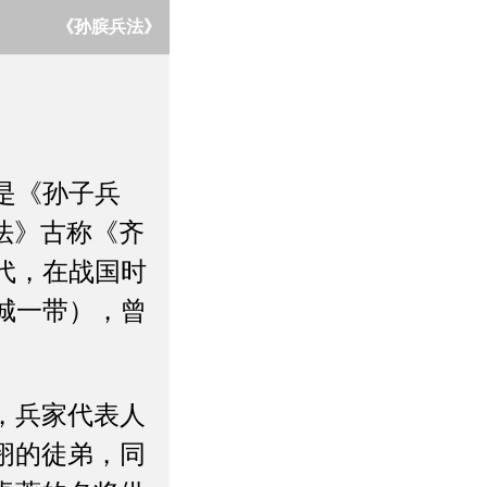
《孙膑兵法》
是《孙子兵
法》古称《齐
代，在战国时
城一带），曾
，兵家代表人
诩的徒弟，同