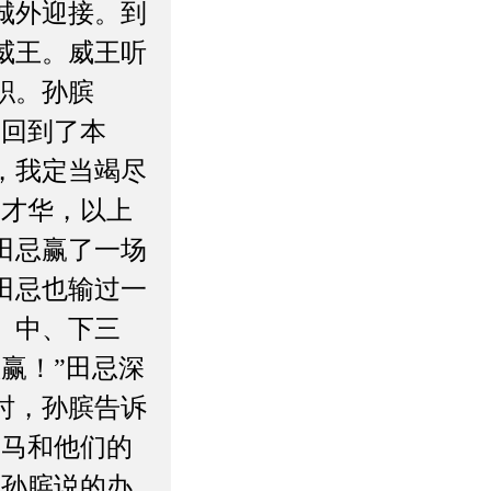
城外迎接。到
威王。威王听
职。孙膑
我回到了本
，我定当竭尽
的才华，以上
田忌赢了一场
田忌也输过一
、中、下三
赢！”田忌深
时，孙膑告诉
等马和他们的
照孙膑说的办