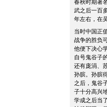
春秋时期著
武之后一百多
年左右，在
当时中国正
战争的胜负
他便下决心
自号鬼谷子
还有庞涓、
孙膑。孙膑
之后，鬼谷
子十分高兴
学成之后当