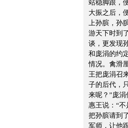
站稳脚跟，
大振之后，
上孙膑，孙
游天下时到
谈，更发现
和庞涓的约
情况。禽滑
王把庞涓召
子的后代，只
来呢？”庞
惠王说：“
把孙膑请到
军师，让他