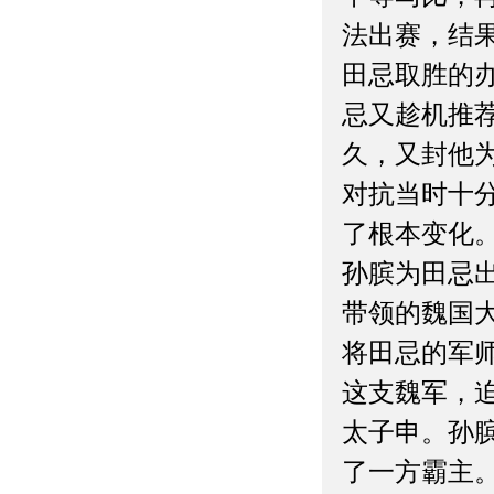
法出赛，结
田忌取胜的
忌又趁机推
久，又封他
对抗当时十
了根本变化
孙膑为田忌
带领的魏国
将田忌的军
这支魏军，
太子申。孙
了一方霸主