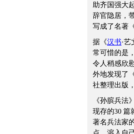
助齐国强大
辞官隐居，
写成了名著
据《
汉书
·
常可惜的是
令人稍感欣慰
外地发现了《
社整理出版
《孙膑兵法
现存的30 
著名兵法家
点，溶入自