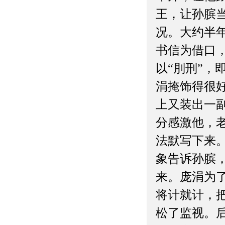
王，让孙膑
况。大约半
书信为借口
以“刖刑”
涓掩饰得很
上又装出一
分感激他，老
法默写下来
象告诉孙膑
来。庞涓为
将计就计，
松了监视。