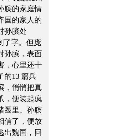
孙膑的家庭情
齐国的家人的
对孙膑处
刺了字。但庞
对孙膑，表面
害，心里还十
的13 篇兵
膑，悄悄把真
爪，便装起疯
猪圈里。孙膑
相信了，便放
逃出魏国，回