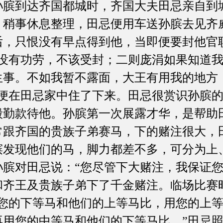
孙膑到达齐国都城时，齐国大夫田忌亲自到
，稍事休息整理，田忌便用车送孙膑去见齐
后，只恨没有早点得到他，当即便要封他官
我没有功劳，不该受封；二则庞涓如果知道
生事。不如我暂不露面，大王有用我的地方
膑便在田忌家中住了下来。田忌很赏识孙膑
殷勤款待他。孙膑第一次展露才华，是帮助
常跟齐国的贵族子弟赛马，下的赌注很大，
膑发现他们的马，脚力都差不多，可分为上
孙膑对田忌说：“您尽管下大赌注，我保证您
和齐王及贵族子弟下了千金赌注。临场比赛
用您的下等马和他们的上等马比，用您的上
再用您的中等马和他们的下等马比。”田忌