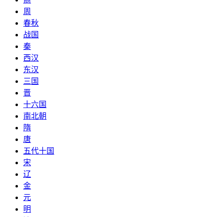
周
春秋
战国
秦
西汉
东汉
三国
晋
十六国
南北朝
隋
唐
五代十国
宋
辽
金
元
明