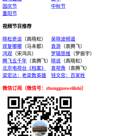
国庆节
中秋节
重阳节
视频节目推荐
晓松奇谈
（高晓松）
吴晓波频道
观复嘟嘟
（马未都）
袁游
（袁腾飞）
鸿观
（宋鸿兵）
罗辑思维
（罗振宇）
腾飞五千年
（袁腾飞）
晓说
（高晓松）
北京电视台《档案》
袁视角
（袁腾飞）
梁宏达：老梁数英雄
钱文忠：百家姓
微信订阅（微信号：zhongguoweilishi）