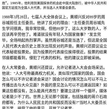
炮”。1985年，他利用到美国探亲的机会赴中国大陆旅行，被中华人民共和
国官方延揽为全国人大代表，并当选人大常委会委员。
1988年3月28日，七届人大全体会议上，黄顺兴反对89岁的周
谷城担任主任委员。他讲了反对的理由：“主任委员周谷城先
生学问很高，我非常钦佩，但他89岁了，这么大岁数的人，不
应该再辛劳他了。难道就没有年轻人为国家做事？”发言完
毕，全场响起热烈掌声。虽然周谷城还是当选了，但这是全国
人民代表大会历史上首次出现反对的声音。黄顺兴还提议设立
代表秘密投票处。因为投票的代表座位挨得很近，投票的结果
邻座都能看到，侵犯了代表的权利。他的建议立即被采纳。
在人大常委会，黄顺兴还提议，允许记者进入大会会场采访。
他说：“人大号称最高权力机关，类似现代国家的国会，国会
怎么可以不许记者进会采访？国会讨论的情况怎么可以不马上
传播出去与大众见面？外面的意见怎么可以不迅速返回来？如
果这些都没有，怎么能具代表性？要建立这样一个循环，媒体
记者是少不了的。世界上无论那个国家，包括独裁的蒋介石政
府都有，为什么人民民主的共和国反而没有?”当时人大委员长
是万里，接受了他的意见，开放了记者室。