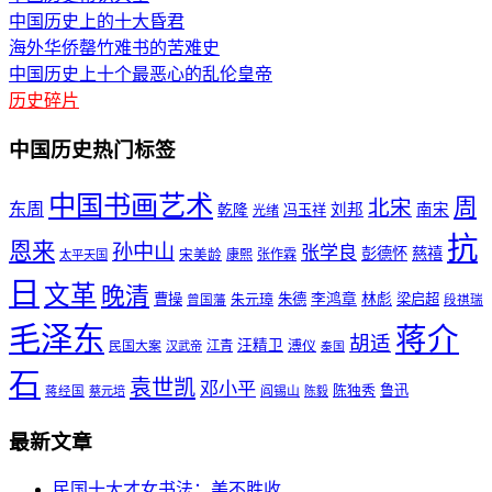
中国历史上的十大昏君
海外华侨罄竹难书的苦难史
中国历史上十个最恶心的乱伦皇帝
历史碎片
中国历史热门标签
中国书画艺术
周
北宋
东周
刘邦
南宋
乾隆
冯玉祥
光绪
抗
恩来
孙中山
张学良
彭德怀
慈禧
宋美龄
康熙
张作霖
太平天国
日
文革
晚清
曹操
朱元璋
朱德
李鸿章
林彪
梁启超
曾国藩
段祺瑞
毛泽东
蒋介
胡适
汪精卫
溥仪
民国大案
江青
汉武帝
秦国
石
袁世凯
邓小平
陈独秀
鲁迅
阎锡山
蒋经国
蔡元培
陈毅
最新文章
民国十大才女书法：美不胜收