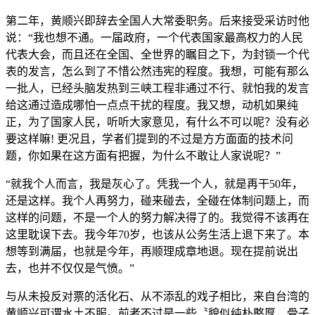
第二年，黄顺兴即辞去全国人大常委职务。后来接受采访时他
说：“我也想不通。一届政府，一个代表国家最高权力的人民
代表大会，而且还在全国、全世界的瞩目之下，为封锁一个代
表的发言，怎么到了不惜公然违宪的程度。我想，可能有那么
一批人，已经头脑发热到三峡工程非通过不行、就怕我的发言
给这通过造成哪怕一点点干扰的程度。我又想，动机如果纯
正，为了国家人民，听听大家意见，有什么不可以呢？没有必
要这样嘛! 更况且，学者们提到的不过是方方面面的技术问
题，你如果在这方面有把握，为什么不敢让人家说呢？”
“就我个人而言，我是灰心了。凭我一个人，就是再干50年，
还是这样。我个人再努力，碰来碰去，全碰在体制问题上，而
这样的问题，不是一个人的努力解决得了的。我觉得不该再在
这里耽误下去。我今年70岁，也该从公务生活上退下来了。本
想等到满届，也就是今年，再顺理成章地退。现在提前说出
去，也并不仅仅是气愤。”
与从未投反对票的活化石、从不添乱的戏子相比，来自台湾的
黄顺兴可谓水土不服。前者不过是一些〝貌似纯朴憨厚，骨子