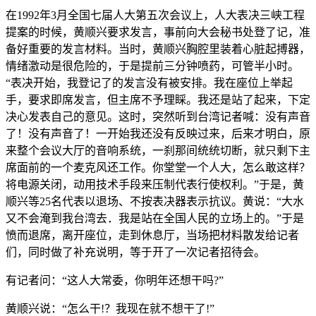
在1992年3月全国七届人大第五次会议上，人大表决三峡工程
提案的时候，黄顺兴要求发言，事前向大会秘书处登了记，准
备好重要的发言材料。当时，黄顺兴胸腔里装着心脏起搏器，
情绪激动是很危险的，于是提前三分钟喷药，可管半小时。
“表决开始，我登记了的发言没有被安排。我在座位上举起
手，要求即席发言，但主席不予理睬。我还是站了起来，下定
决心发表自己的意见。这时，突然听到台湾记者喊：没有声音
了！没有声音了！一开始我还没有反映过来，后来才明白，原
来整个会议大厅的音响系统，一刹那间统统切断，就只剩下主
席面前的一个麦克风还工作。你堂堂一个人大，怎么敢这样？
将电源关闭，动用技术手段来压制代表行使权利。”于是，黄
顺兴等25名代表以退场、不按表决器表示抗议。黄说：“大水
又不会淹到我台湾去．我是站在全国人民的立场上的。”于是
愤而退席，离开座位，走到休息厅，当场把材料散发给记者
们，同时做了补充说明，等于开了一次记者招待会。
有记者问：“这人大常委，你明年还想干吗?”
黄顺兴说：“怎么干!？我现在就不想干了!”