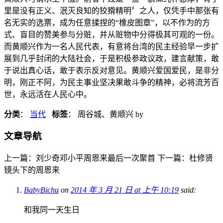
里是没有正义、泯灭良知的狡猾精明〞之人，仅凭手中那张有
名无实的选票，成为任意揉捏的“橡皮图章”，以不作为的方
式、盲目的赞美参与分赃，并从赃物中分得极其可观的一份。
而黄顺兴作为一名人民代表，有意将台湾的民主经验早一步扩
展到几乎封闭的大陆社会，于是积极参政议政，建言献策，敢
于说出真心话，敢于表示反对意见。黄顺兴爱国爱民，是非分
明，刚正不阿，为民主事业坚决果敢斗争的精神，必将流芳百
世，永远活在人民心中。
分类
：
当代
标签
： 周谷城、黄顺兴
by
文章导航
上一篇：刘少奇邓小平周恩来最后一次聚首
下一篇：杜修贤
镜头下的周恩来
BabyBichu
on
2014 年 3 月 21 日 at 上午 10:19
said:
和我同一天生日