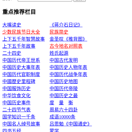
重点推荐栏目
大嘴读史
《蒋介石日记》
少数民族节日大全
民族简史
上下五千年智慧故事
金圣叹《推背图》
上下五千年故事
古今地名对照表
二十四史
姓氏起源
中国历代帝王世系
中国古代发明
中国历史大事年表
中国历史人物年表
中国历代官职制度
中国历代战争年表
中國歷史里程碑
中国历史地图
中国服饰历史
中国历代帝陵
中华饮食文化
中国历史之最
中国历史事件
度
量
衡
二十四节气表
周易六十四卦
国学知识一千条
成语10000条
中国名人绰号故事
吕思勉《中国通史》
四书五经
蒙学