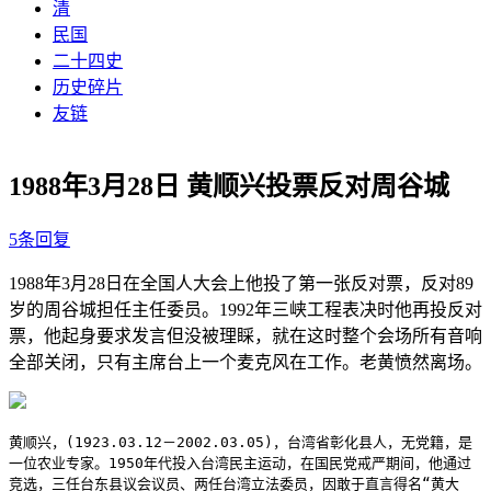
清
民国
二十四史
历史碎片
友链
1988年3月28日 黄顺兴投票反对周谷城
5条回复
1988年3月28日在全国人大会上他投了第一张反对票，反对89
岁的周谷城担任主任委员。1992年三峡工程表决时他再投反对
票，他起身要求发言但没被理睬，就在这时整个会场所有音响
全部关闭，只有主席台上一个麦克风在工作。老黄愤然离场。
黄顺兴，(1923.03.12－2002.03.05)，台湾省彰化县人，无党籍，是
一位农业专家。1950年代投入台湾民主运动，在国民党戒严期间，他通过
竞选，三任台东县议会议员、两任台湾立法委员，因敢于直言得名“黄大