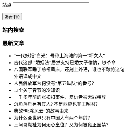
站点
站内搜索
最新文章
“一代妖姬”白光：号称上海滩的第一“坏女人”
古代这部 “婚姻法”居然支持已婚女子偷情，够革命
八国联军睡了慈禧凤床，还刻上外语，谁也不敢将这句
外语译成中文
人民解放军为何没有“第五纵队”的番号？
13个关于春节的冷知识
一千多年前的张扣扣事件，复仇者被无罪释放
沉鱼落雁另有其人? 不是西施也非王昭君？
典故“叱咤风云”的故事由来
为什么全世界只有中国人有两个年龄？
三阿哥胤祉为何无心皇位？又为何被雍正圈禁？