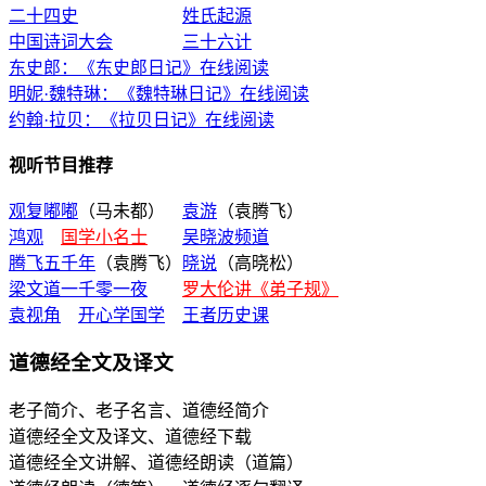
二十四史
姓氏起源
中国诗词大会
三十六计
东史郎：《东史郎日记》在线阅读
明妮·魏特琳：《魏特琳日记》在线阅读
约翰·拉贝：《拉贝日记》在线阅读
视听节目推荐
观复嘟嘟
（马未都）
袁游
（袁腾飞）
鸿观
国学小名士
吴晓波频道
腾飞五千年
（袁腾飞）
晓说
（高晓松）
梁文道一千零一夜
罗大伦讲《弟子规》
袁视角
开心学国学
王者历史课
道德经全文及译文
老子简介、老子名言、道德经简介
道德经全文及译文、道德经下载
道德经全文讲解、道德经朗读（道篇）