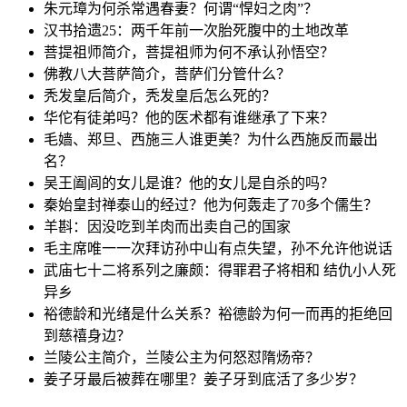
朱元璋为何杀常遇春妻？何谓“悍妇之肉”？
汉书拾遗25：两千年前一次胎死腹中的土地改革
菩提祖师简介，菩提祖师为何不承认孙悟空？
佛教八大菩萨简介，菩萨们分管什么？
秃发皇后简介，秃发皇后怎么死的？
华佗有徒弟吗？他的医术都有谁继承了下来？
毛嫱、郑旦、西施三人谁更美？为什么西施反而最出
名？
吴王阖闾的女儿是谁？他的女儿是自杀的吗？
秦始皇封禅泰山的经过？他为何轰走了70多个儒生？
羊斟：因没吃到羊肉而出卖自己的国家
毛主席唯一一次拜访孙中山有点失望，孙不允许他说话
武庙七十二将系列之廉颇：得罪君子将相和 结仇小人死
异乡
裕德龄和光绪是什么关系？裕德龄为何一而再的拒绝回
到慈禧身边？
兰陵公主简介，兰陵公主为何怒怼隋炀帝？
姜子牙最后被葬在哪里？姜子牙到底活了多少岁？