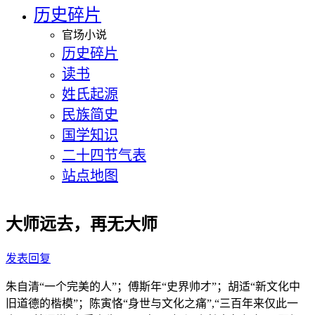
历史碎片
官场小说
历史碎片
读书
姓氏起源
民族简史
国学知识
二十四节气表
站点地图
大师远去，再无大师
发表回复
朱自清“一个完美的人”；傅斯年“史界帅才”；胡适“新文化中
旧道德的楷模”；陈寅恪“身世与文化之痛”,“三百年来仅此一