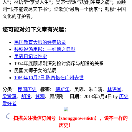
人”；林语堂“享受人生”；吴宓“理想与功利冲突之痛”；顾颉
刚“恨不能读尽天下书”；梁漱溟“最后一个儒家”；钱穆“中国
文化的守护者。
您可能对如下文章有兴趣：
民国教育大师的经典语录
钱穆说汤用彤：一纯儒之典型
吴宓日记谈性史
1954年底顾颉刚深刻检讨痛斥与胡适的关系
民国大师子女的结局
1969年10月7日 陈寅恪在广州去世
分类
：
民国历史
标签
：
傅斯年
、吴宓、朱自清、
林语堂
、
梁漱溟
、
胡适
、
钱穆
、顾颉刚
日期
：
2013年5月4日
by
历史
爱好者
扫描关注微信订阅号（zhongguoweilishi），读不一样的
历史！