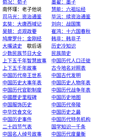
荀况：荀子
墨翟：墨子
南怀瑾：老子他说
慧能：六祖坛经
司马光：资治通鉴
毕沅：续资治通鉴
玄奘：大唐西域记
刘向：战国策
吴兢：贞观政要
崔鸿：十六国春秋
鸠摩罗什：金刚经
韩非：韩非子
大嘴读史
歇后语
历史冷知识
少数民族节日大全
民族简史
上下五千年智慧故事
中国历代人口迁徙
上下五千年故事
古今地名对照表
中国历代帝王世系
中国古代发明
中国历史大事年表
中国历史人物年表
中国历代官职制度
中国历代战争年表
中國歷史里程碑
中国历史地图
中国服饰历史
中国历代帝陵
中华饮食文化
中国历史之最
中国历史事件
中国历代特务机构
二十四节气表
国学知识一千条
中国名人绰号故事
中国历代度量衡