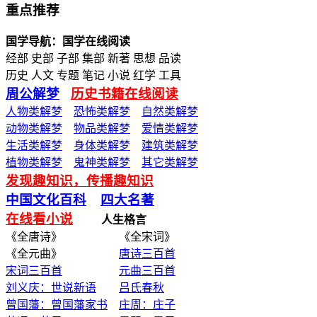
重点推荐
国学导航：国学在线阅读
经部 史部 子部 集部 新著 思想 品读
历史 人文 专题 笔记 小说 红学 工具
周公解梦
历史书籍在线阅读
人物类解梦
恐怖类解梦
自然类解梦
动物类解梦
物品类解梦
爱情类解梦
生活类解梦
身体类解梦
建筑类解梦
植物类解梦
鬼神类解梦
其它类解梦
发现趣知识，传播趣知识
中国文化百科
四大名著
在线看小说
人生格言
《全唐诗》 《全宋词》
《全元曲》
唐诗三百首
宋词三百首
元曲三百首
刘义庆：世说新语
吕氏春秋
曾国藩：曾国藩家书
庄周：庄子