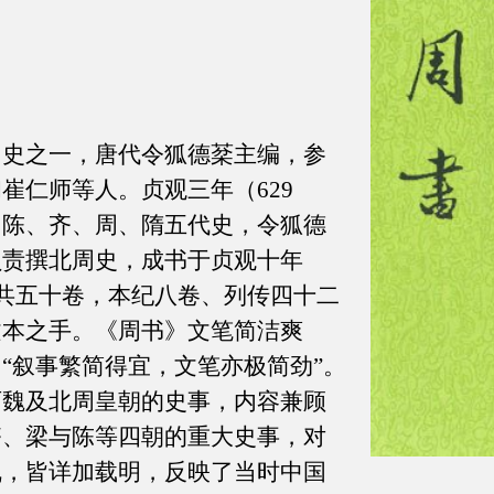
之一，唐代令狐德棻主编，参
崔仁师等人。贞观三年（629
、陈、齐、周、隋五代史，令狐德
负责撰北周史，成书于贞观十年
》共五十卷，本纪八卷、列传四十二
文本之手。《周书》文笔简洁爽
“叙事繁简得宜，文笔亦极简劲”。
西魏及北周皇朝的史事，内容兼顾
齐、梁与陈等四朝的重大史事，对
乱，皆详加载明，反映了当时中国