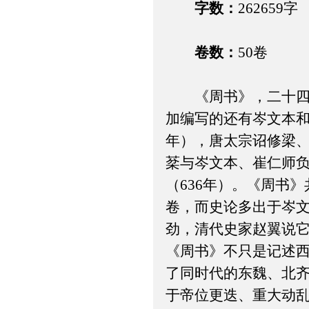
字数：
262659字
卷数：
50卷
《周书》，二十四史
加编写的还有岑文本和
年），唐太宗诏修梁
棻与岑文本、崔仁师
（636年）。《周书
卷，而史论多出于岑
劲，清代史家赵翼说它
《周书》不只是记述
了同时代的东魏、北
于帝位更迭、重大动