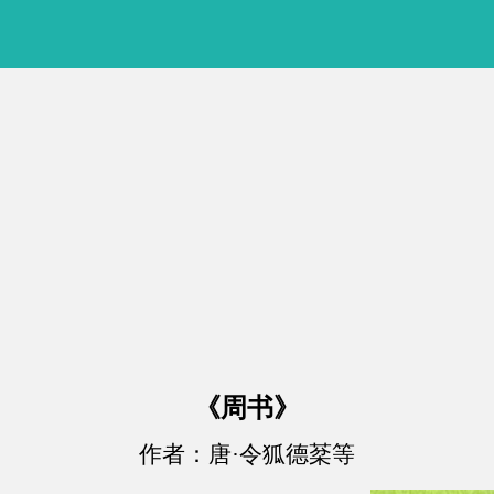
《周书》
作者：唐·令狐德棻等