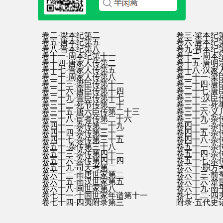
卷二·梁本纪第二
卷三·梁本纪
卷五·唐本纪第五
卷六·唐本纪
卷八·晋本纪第八
卷九·晋本纪
卷十一·周本纪第十一
卷十二·周本
卷十四·唐家人传第二
卷十五·唐明
卷十七·晋家人传第五
卷十八·汉家
卷二十·周家人传第八
卷二十一·梁
卷二十三·梁臣传第十一
卷二十四·唐
卷二十六·唐臣传第十四
卷二十七·唐
卷二十九·晋臣传第十七
卷三十·汉臣
卷三十二·死节传第二十
卷三十三·死
卷三十五·唐六臣传第二十三
卷三十六·义
卷三十八·宦者传第二十六
卷三十九·杂
卷四十一·杂传第二十九
卷四十二·杂
卷四十四·杂传第三十二
卷四十五·杂
卷四十七·杂传第三十五
卷四十八·杂
卷五十·杂传第三十八
卷五十一·杂
卷五十三·杂传第四十一
卷五十四·杂
卷五十六·杂传第四十四
卷五十七·杂
卷五十九·司天考第二
卷六十·职方
卷六十二·南唐世家第二
卷六十三·前
卷六十五·南汉世家第五
卷六十六·楚
卷六十八·闽世家第八
卷六十九·南
卷七十一·十国世家年谱第十一
卷七十二·四
卷七十四·四夷附录第三
附录·五代史