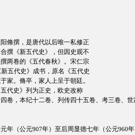
欧阳脩撰，是唐代以后唯一私修正
算合撰《新五代史》，但因史观不
独撰两卷的《五代春秋》。宋仁宗
）《新五代史》成书，原名《五代史
藏于家。脩卒，家人上呈于朝廷。
旧五代史》列为正史，欧史改称
十四卷，本纪十二卷、列传四十五卷、考三卷、世
元年（公元907年）至后周显德七年（公元960