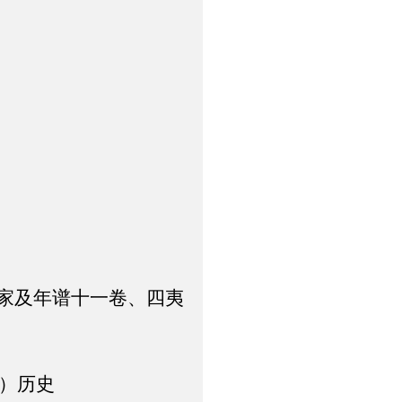
家及年谱十一卷、四夷
年）历史