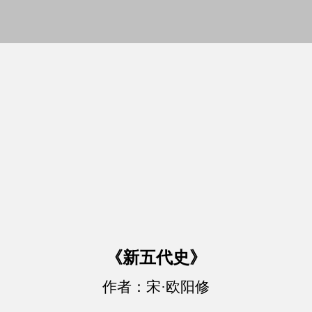
《新五代史》
作者：宋·欧阳修