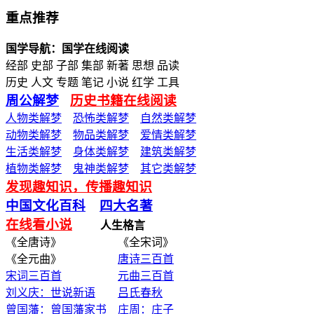
重点推荐
国学导航：国学在线阅读
经部 史部 子部 集部 新著 思想 品读
历史 人文 专题 笔记 小说 红学 工具
周公解梦
历史书籍在线阅读
人物类解梦
恐怖类解梦
自然类解梦
动物类解梦
物品类解梦
爱情类解梦
生活类解梦
身体类解梦
建筑类解梦
植物类解梦
鬼神类解梦
其它类解梦
发现趣知识，传播趣知识
中国文化百科
四大名著
在线看小说
人生格言
《全唐诗》 《全宋词》
《全元曲》
唐诗三百首
宋词三百首
元曲三百首
刘义庆：世说新语
吕氏春秋
曾国藩：曾国藩家书
庄周：庄子