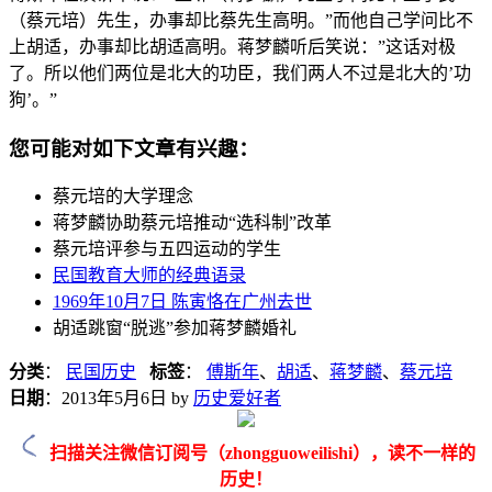
（蔡元培）先生，办事却比蔡先生高明。”而他自己学问比不
上胡适，办事却比胡适高明。蒋梦麟听后笑说：”这话对极
了。所以他们两位是北大的功臣，我们两人不过是北大的’功
狗’。”
您可能对如下文章有兴趣：
蔡元培的大学理念
蒋梦麟协助蔡元培推动“选科制”改革
蔡元培评参与五四运动的学生
民国教育大师的经典语录
1969年10月7日 陈寅恪在广州去世
胡适跳窗“脱逃”参加蒋梦麟婚礼
分类
：
民国历史
标签
：
傅斯年
、
胡适
、
蒋梦麟
、
蔡元培
日期
：
2013年5月6日
by
历史爱好者
扫描关注微信订阅号（zhongguoweilishi），读不一样的
历史！