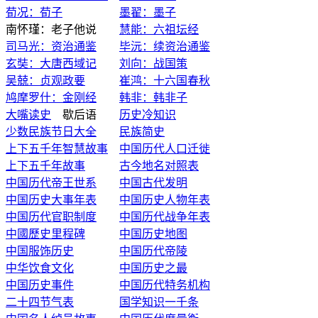
荀况：荀子
墨翟：墨子
南怀瑾：老子他说
慧能：六祖坛经
司马光：资治通鉴
毕沅：续资治通鉴
玄奘：大唐西域记
刘向：战国策
吴兢：贞观政要
崔鸿：十六国春秋
鸠摩罗什：金刚经
韩非：韩非子
大嘴读史
歇后语
历史冷知识
少数民族节日大全
民族简史
上下五千年智慧故事
中国历代人口迁徙
上下五千年故事
古今地名对照表
中国历代帝王世系
中国古代发明
中国历史大事年表
中国历史人物年表
中国历代官职制度
中国历代战争年表
中國歷史里程碑
中国历史地图
中国服饰历史
中国历代帝陵
中华饮食文化
中国历史之最
中国历史事件
中国历代特务机构
二十四节气表
国学知识一千条