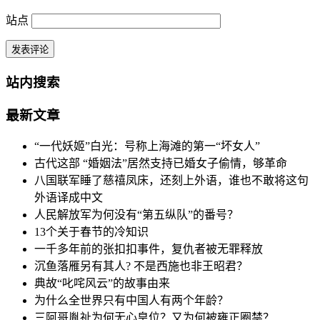
站点
站内搜索
最新文章
“一代妖姬”白光：号称上海滩的第一“坏女人”
古代这部 “婚姻法”居然支持已婚女子偷情，够革命
八国联军睡了慈禧凤床，还刻上外语，谁也不敢将这句
外语译成中文
人民解放军为何没有“第五纵队”的番号？
13个关于春节的冷知识
一千多年前的张扣扣事件，复仇者被无罪释放
沉鱼落雁另有其人? 不是西施也非王昭君？
典故“叱咤风云”的故事由来
为什么全世界只有中国人有两个年龄？
三阿哥胤祉为何无心皇位？又为何被雍正圈禁？