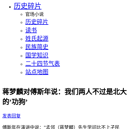
历史碎片
官场小说
历史碎片
读书
姓氏起源
民族简史
国学知识
二十四节气表
站点地图
蒋梦麟对傅斯年说：我们两人不过是北大
的’功狗’
发表回复
傅斯年在演讲中说：”孟邻（蒋梦麟）先生学问比不上孑民