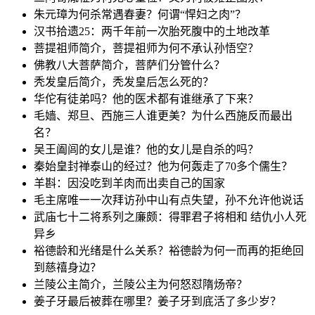
朱元璋为何杀常遇春妻？何谓“悍妇之肉”？
汉书拾遗25：两千年前一次胎死腹中的土地改革
菩提祖师简介，菩提祖师为何不承认孙悟空？
佛教八大菩萨简介，菩萨们分管什么？
秃发皇后简介，秃发皇后怎么死的？
华佗有徒弟吗？他的医术都有谁继承了下来？
毛嫱、郑旦、西施三人谁更美？为什么西施反而最出
名？
吴王阖闾的女儿是谁？他的女儿是自杀的吗？
秦始皇封禅泰山的经过？他为何轰走了70多个儒生？
羊斟：因没吃到羊肉而出卖自己的国家
毛主席唯一一次拜访孙中山有点失望，孙不允许他说话
武庙七十二将系列之廉颇：得罪君子将相和 结仇小人死
异乡
裕德龄和光绪是什么关系？裕德龄为何一而再的拒绝回
到慈禧身边？
兰陵公主简介，兰陵公主为何怒怼隋炀帝？
姜子牙最后被葬在哪里？姜子牙到底活了多少岁？