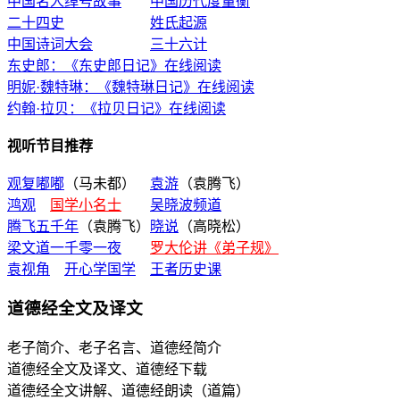
中国名人绰号故事
中国历代度量衡
二十四史
姓氏起源
中国诗词大会
三十六计
东史郎：《东史郎日记》在线阅读
明妮·魏特琳：《魏特琳日记》在线阅读
约翰·拉贝：《拉贝日记》在线阅读
视听节目推荐
观复嘟嘟
（马未都）
袁游
（袁腾飞）
鸿观
国学小名士
吴晓波频道
腾飞五千年
（袁腾飞）
晓说
（高晓松）
梁文道一千零一夜
罗大伦讲《弟子规》
袁视角
开心学国学
王者历史课
道德经全文及译文
老子简介、老子名言、道德经简介
道德经全文及译文、道德经下载
道德经全文讲解、道德经朗读（道篇）