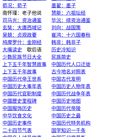
荀况：荀子
墨翟：墨子
南怀瑾：老子他说
慧能：六祖坛经
司马光：资治通鉴
毕沅：续资治通鉴
玄奘：大唐西域记
刘向：战国策
吴兢：贞观政要
崔鸿：十六国春秋
鸠摩罗什：金刚经
韩非：韩非子
大嘴读史
歇后语
历史冷知识
少数民族节日大全
民族简史
上下五千年智慧故事
中国历代人口迁徙
上下五千年故事
古今地名对照表
中国历代帝王世系
中国古代发明
中国历史大事年表
中国历史人物年表
中国历代官职制度
中国历代战争年表
中國歷史里程碑
中国历史地图
中国服饰历史
中国历代帝陵
中华饮食文化
中国历史之最
中国历史事件
中国历代特务机构
二十四节气表
国学知识一千条