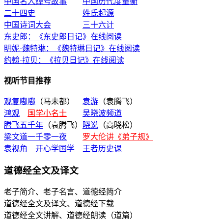
中国名人绰号故事
中国历代度量衡
二十四史
姓氏起源
中国诗词大会
三十六计
东史郎：《东史郎日记》在线阅读
明妮·魏特琳：《魏特琳日记》在线阅读
约翰·拉贝：《拉贝日记》在线阅读
视听节目推荐
观复嘟嘟
（马未都）
袁游
（袁腾飞）
鸿观
国学小名士
吴晓波频道
腾飞五千年
（袁腾飞）
晓说
（高晓松）
梁文道一千零一夜
罗大伦讲《弟子规》
袁视角
开心学国学
王者历史课
道德经全文及译文
老子简介、老子名言、道德经简介
道德经全文及译文、道德经下载
道德经全文讲解、道德经朗读（道篇）