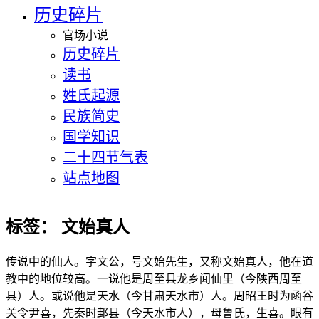
历史碎片
官场小说
历史碎片
读书
姓氏起源
民族简史
国学知识
二十四节气表
站点地图
标签：
文始真人
传说中的仙人。字文公，号文始先生，又称文始真人，他在道
教中的地位较高。一说他是周至县龙乡闻仙里（今陕西周至
县）人。或说他是天水（今甘肃天水市）人。周昭王时为函谷
关令尹喜，先秦时邽县（今天水市人），母鲁氏，生喜。眼有