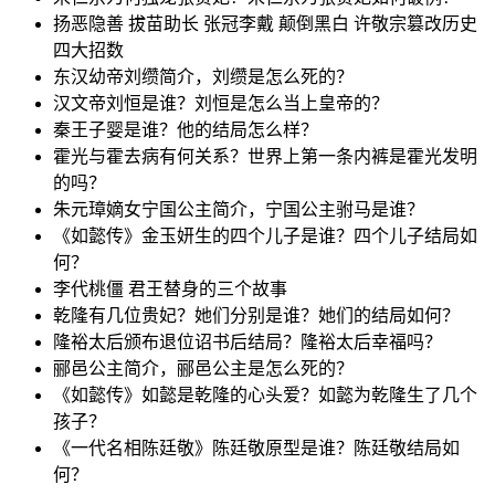
扬恶隐善 拔苗助长 张冠李戴 颠倒黑白 许敬宗篡改历史
四大招数
东汉幼帝刘缵简介，刘缵是怎么死的？
汉文帝刘恒是谁？刘恒是怎么当上皇帝的？
秦王子婴是谁？他的结局怎么样？
霍光与霍去病有何关系？世界上第一条内裤是霍光发明
的吗？
朱元璋嫡女宁国公主简介，宁国公主驸马是谁？
《如懿传》金玉妍生的四个儿子是谁？四个儿子结局如
何？
李代桃僵 君王替身的三个故事
乾隆有几位贵妃？她们分别是谁？她们的结局如何？
隆裕太后颁布退位诏书后结局？隆裕太后幸福吗？
郦邑公主简介，郦邑公主是怎么死的？
《如懿传》如懿是乾隆的心头爱？如懿为乾隆生了几个
孩子？
《一代名相陈廷敬》陈廷敬原型是谁？陈廷敬结局如
何？