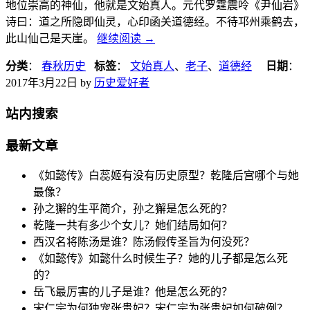
地位崇高的神仙，他就是文始真人。元代罗霆震呤《尹仙岩》
诗曰：道之所隐即仙灵，心印函关道德经。不待邛州乘鹤去，
此山仙己是天崖。
继续阅读
→
分类
：
春秋历史
标签
：
文始真人
、
老子
、
道德经
日期
：
2017年3月22日
by
历史爱好者
站内搜索
最新文章
《如懿传》白蕊姬有没有历史原型？乾隆后宫哪个与她
最像？
孙之獬的生平简介，孙之獬是怎么死的？
乾隆一共有多少个女儿？她们结局如何？
西汉名将陈汤是谁？陈汤假传圣旨为何没死？
《如懿传》如懿什么时候生子？她的儿子都是怎么死
的？
岳飞最厉害的儿子是谁？他是怎么死的？
宋仁宗为何独宠张贵妃？宋仁宗为张贵妃如何破例？