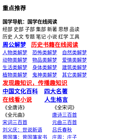
重点推荐
国学导航：国学在线阅读
经部 史部 子部 集部 新著 思想 品读
历史 人文 专题 笔记 小说 红学 工具
周公解梦
历史书籍在线阅读
人物类解梦
恐怖类解梦
自然类解梦
动物类解梦
物品类解梦
爱情类解梦
生活类解梦
身体类解梦
建筑类解梦
植物类解梦
鬼神类解梦
其它类解梦
发现趣知识，传播趣知识
中国文化百科
四大名著
在线看小说
人生格言
《全唐诗》 《全宋词》
《全元曲》
唐诗三百首
宋词三百首
元曲三百首
刘义庆：世说新语
吕氏春秋
曾国藩：曾国藩家书
庄周：庄子