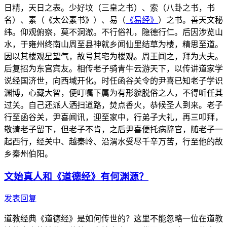
日精，天日之表。少好坟（三皇之书）、索（八卦之书，书
名）、素（《太公素书》）、易（
《易经》
）之书。善天文秘
纬。仰观俯察，莫不洞澈。不行俗礼，隐德行仁。后因涉览山
水，于雍州终南山周至县神就乡闻仙里结草为楼，精思至道。
因以其楼观星望气，故号其宅为楼观。周王闻之，拜为大夫。
后复招为东宫宾友。相传老子骑青牛云游天下，以传讲道家学
说经国济世，向西域开化。时任函谷关令的尹喜已知老子学识
渊博，心藏大智，便叮嘱下属为有形貌脱俗之人，不得听任其
过关。自己还派人洒扫道路，焚点香火，恭候圣人到来。老子
行至函谷关，尹喜闻讯，迎至家中，行弟子大礼，再三叩拜，
敬请老子留下，但老子不肯，之后尹喜便托病辞官，随老子一
起西行，经关中、越秦岭、沿渭水受尽千辛万苦，行至他的故
乡秦州伯阳。
文始真人和《道德经》有何渊源？
发表回复
道教经典《道德经》是如何传世的？这里不能忽略一位在道教