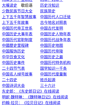
大嘴读史
歇后语
历史冷知识
少数民族节日大全
民族简史
上下五千年智慧故事
中国历代人口迁徙
上下五千年故事
古今地名对照表
中国历代帝王世系
中国古代发明
中国历史大事年表
中国历史人物年表
中国历代官职制度
中国历代战争年表
中國歷史里程碑
中国历史地图
中国服饰历史
中国历代帝陵
中华饮食文化
中国历史之最
中国历史事件
中国历代特务机构
二十四节气表
国学知识一千条
中国名人绰号故事
中国历代度量衡
二十四史
姓氏起源
中国诗词大会
三十六计
东史郎：《东史郎日记》在线阅读
明妮·魏特琳：《魏特琳日记》在线阅读
约翰·拉贝：《拉贝日记》在线阅读