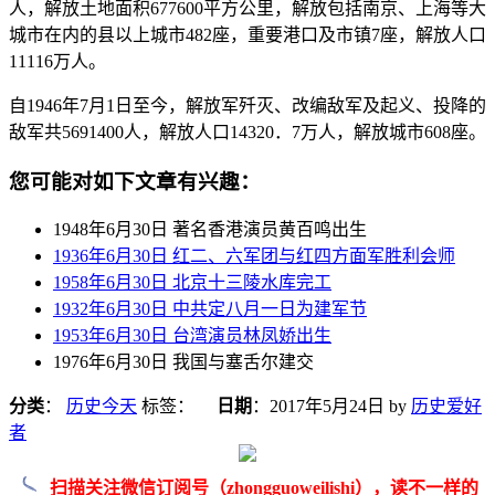
人，解放土地面积677600平方公里，解放包括南京、上海等大
城市在内的县以上城市482座，重要港口及市镇7座，解放人口
11116万人。
自1946年7月1日至今，解放军歼灭、改编敌军及起义、投降的
敌军共5691400人，解放人口14320．7万人，解放城市608座。
您可能对如下文章有兴趣：
1948年6月30日 著名香港演员黄百鸣出生
1936年6月30日 红二、六军团与红四方面军胜利会师
1958年6月30日 北京十三陵水库完工
1932年6月30日 中共定八月一日为建军节
1953年6月30日 台湾演员林凤娇出生
1976年6月30日 我国与塞舌尔建交
分类
：
历史今天
标签：
日期
：
2017年5月24日
by
历史爱好
者
扫描关注微信订阅号（zhongguoweilishi），读不一样的