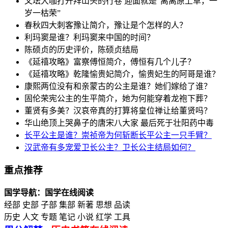
文坛大咖打开拜山头的行卷 迎面就是“离离原上草，一
岁一枯荣”
春秋四大刺客豫让简介，豫让是个怎样的人？
利玛窦是谁？利玛窦来中国的时间？
陈硕贞的历史评价，陈硕贞结局
《延禧攻略》富察傅恒简介，傅恒有几个儿子？
《延禧攻略》乾隆愉贵妃简介，愉贵妃生的阿哥是谁？
康熙两位没有和亲蒙古的公主是谁？她们嫁给了谁？
固伦荣宪公主的生平简介，她为何能穿着龙袍下葬？
董贤有多美？汉哀帝真的打算将皇位禅让给董贤吗？
华山绝顶上哭鼻子的唐宋八大家 最后死于壮阳药中毒
长平公主是谁？崇祯帝为何斩断长平公主一只手臂？
汉武帝有多宠爱卫长公主？卫长公主结局如何？
重点推荐
国学导航：国学在线阅读
经部 史部 子部 集部 新著 思想 品读
历史 人文 专题 笔记 小说 红学 工具