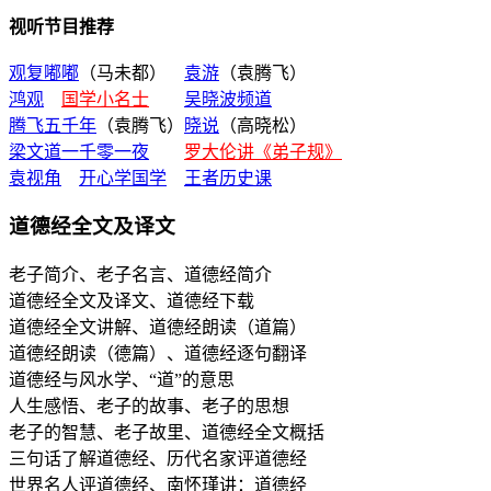
视听节目推荐
观复嘟嘟
（马未都）
袁游
（袁腾飞）
鸿观
国学小名士
吴晓波频道
腾飞五千年
（袁腾飞）
晓说
（高晓松）
梁文道一千零一夜
罗大伦讲《弟子规》
袁视角
开心学国学
王者历史课
道德经全文及译文
老子简介、老子名言、道德经简介
道德经全文及译文、道德经下载
道德经全文讲解、道德经朗读（道篇）
道德经朗读（德篇）、道德经逐句翻译
道德经与风水学、“道”的意思
人生感悟、老子的故事、老子的思想
老子的智慧、老子故里、道德经全文概括
三句话了解道德经、历代名家评道德经
世界名人评道德经、南怀瑾讲：道德经