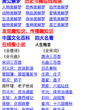
周公解梦
历史书籍在线阅读
人物类解梦
恐怖类解梦
自然类解梦
动物类解梦
物品类解梦
爱情类解梦
生活类解梦
身体类解梦
建筑类解梦
植物类解梦
鬼神类解梦
其它类解梦
发现趣知识，传播趣知识
中国文化百科
四大名著
在线看小说
人生格言
《全唐诗》 《全宋词》
《全元曲》
唐诗三百首
宋词三百首
元曲三百首
刘义庆：世说新语
吕氏春秋
曾国藩：曾国藩家书
庄周：庄子
荀况：荀子
墨翟：墨子
南怀瑾：老子他说
慧能：六祖坛经
司马光：资治通鉴
毕沅：续资治通鉴
玄奘：大唐西域记
刘向：战国策
吴兢：贞观政要
崔鸿：十六国春秋
鸠摩罗什：金刚经
韩非：韩非子