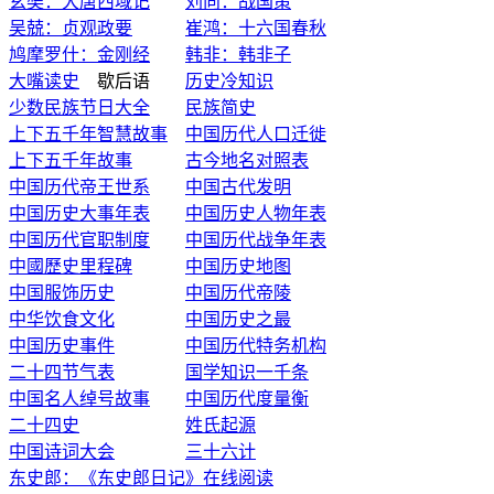
玄奘：大唐西域记
刘向：战国策
吴兢：贞观政要
崔鸿：十六国春秋
鸠摩罗什：金刚经
韩非：韩非子
大嘴读史
歇后语
历史冷知识
少数民族节日大全
民族简史
上下五千年智慧故事
中国历代人口迁徙
上下五千年故事
古今地名对照表
中国历代帝王世系
中国古代发明
中国历史大事年表
中国历史人物年表
中国历代官职制度
中国历代战争年表
中國歷史里程碑
中国历史地图
中国服饰历史
中国历代帝陵
中华饮食文化
中国历史之最
中国历史事件
中国历代特务机构
二十四节气表
国学知识一千条
中国名人绰号故事
中国历代度量衡
二十四史
姓氏起源
中国诗词大会
三十六计
东史郎：《东史郎日记》在线阅读