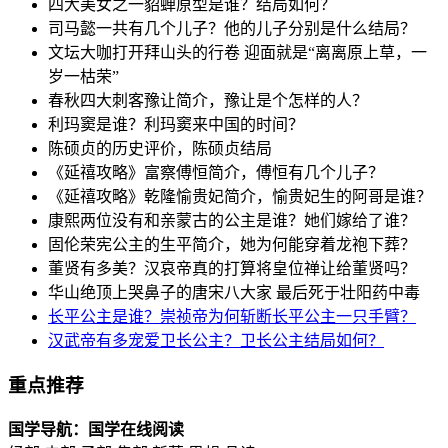
四大美女之一貂蝉原型是谁？结局如何？
司马懿一共有几个儿子？他的儿子分别是什么结局？
文坛大咖打开拜山头的行卷 迎面就是“离离原上草，一
岁一枯荣”
春秋四大刺客豫让简介，豫让是个怎样的人？
利玛窦是谁？利玛窦来中国的时间？
陈硕贞的历史评价，陈硕贞结局
《延禧攻略》富察傅恒简介，傅恒有几个儿子？
《延禧攻略》乾隆愉贵妃简介，愉贵妃生的阿哥是谁？
康熙两位没有和亲蒙古的公主是谁？她们嫁给了谁？
固伦荣宪公主的生平简介，她为何能穿着龙袍下葬？
董贤有多美？汉哀帝真的打算将皇位禅让给董贤吗？
华山绝顶上哭鼻子的唐宋八大家 最后死于壮阳药中毒
长平公主是谁？崇祯帝为何斩断长平公主一只手臂？
汉武帝有多宠爱卫长公主？卫长公主结局如何？
重点推荐
国学导航：国学在线阅读