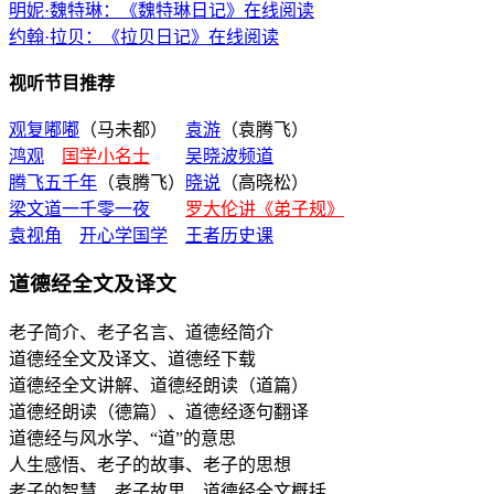
明妮·魏特琳：《魏特琳日记》在线阅读
约翰·拉贝：《拉贝日记》在线阅读
视听节目推荐
观复嘟嘟
（马未都）
袁游
（袁腾飞）
鸿观
国学小名士
吴晓波频道
腾飞五千年
（袁腾飞）
晓说
（高晓松）
梁文道一千零一夜
罗大伦讲《弟子规》
袁视角
开心学国学
王者历史课
道德经全文及译文
老子简介、老子名言、道德经简介
道德经全文及译文、道德经下载
道德经全文讲解、道德经朗读（道篇）
道德经朗读（德篇）、道德经逐句翻译
道德经与风水学、“道”的意思
人生感悟、老子的故事、老子的思想
老子的智慧、老子故里、道德经全文概括