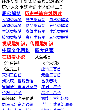
经部 史部 子部 集部 新著 思想 品读
历史 人文 专题 笔记 小说 红学 工具
周公解梦
历史书籍在线阅读
人物类解梦
恐怖类解梦
自然类解梦
动物类解梦
物品类解梦
爱情类解梦
生活类解梦
身体类解梦
建筑类解梦
植物类解梦
鬼神类解梦
其它类解梦
发现趣知识，传播趣知识
中国文化百科
四大名著
在线看小说
人生格言
《全唐诗》 《全宋词》
《全元曲》
唐诗三百首
宋词三百首
元曲三百首
刘义庆：世说新语
吕氏春秋
曾国藩：曾国藩家书
庄周：庄子
荀况：荀子
墨翟：墨子
南怀瑾：老子他说
慧能：六祖坛经
司马光：资治通鉴
毕沅：续资治通鉴