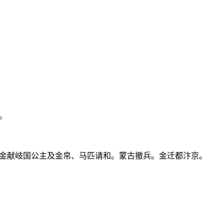
。
金献岐国公主及金帛、马匹请和。蒙古撤兵。金迁都汴京。