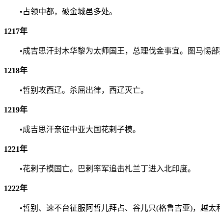
•占领中都，破金城邑多处。
1217年
•成吉思汗封木华黎为太师国王，总理伐金事宜。图马惕部
1218年
•哲别攻西辽。杀屈出律，西辽灭亡。
1219年
•成吉思汗亲征中亚大国花剌子模。
1221年
•花剌子模国亡。巴剌率军追击札兰丁进入北印度。
1222年
•哲别、速不台征服阿哲儿拜占、谷儿只(格鲁吉亚)，越太