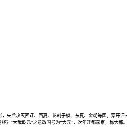
扩张，先后攻灭西辽、西夏、花剌子模、东夏、金朝等国。蒙哥
取《易经》“大哉乾元”之意改国号为“大元”，次年迁都燕京，称大