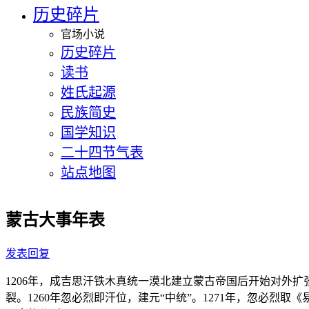
历史碎片
官场小说
历史碎片
读书
姓氏起源
民族简史
国学知识
二十四节气表
站点地图
蒙古大事年表
发表回复
1206年，成吉思汗铁木真统一漠北建立蒙古帝国后开始对外
裂。1260年忽必烈即汗位，建元“中统”。1271年，忽必烈