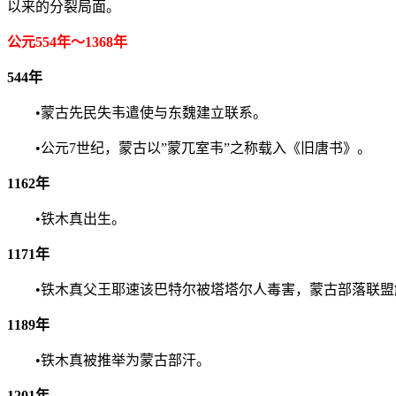
以来的分裂局面。
公元554年～1368年
544年
•蒙古先民失韦遣使与东魏建立联系。
•公元7世纪，蒙古以”蒙兀室韦”之称载入《旧唐书》。
1162年
•铁木真出生。
1171年
•铁木真父王耶速该巴特尔被塔塔尔人毒害，蒙古部落联盟
1189年
•铁木真被推举为蒙古部汗。
1201年