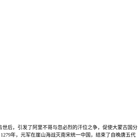
汗去世后，引发了阿里不哥与忽必烈的汗位之争，促使大蒙古国分
都。1279年，元军在崖山海战灭南宋统一中国，结束了自晚唐五代