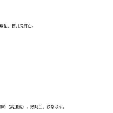
叛乱，博儿忽阵亡。
和岭（高加索），败阿兰、钦察联军。