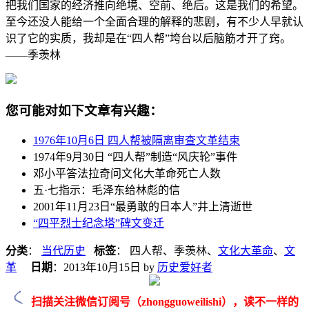
把我们国家的经济推向绝境、空前、绝后。这是我们的希望。
至今还没人能给一个全面合理的解释的悲剧，有不少人早就认
识了它的实质，我却是在“四人帮”垮台以后脑筋才开了窍。
——季羡林
您可能对如下文章有兴趣：
1976年10月6日 四人帮被隔离审查文革结束
1974年9月30日 “四人帮”制造“风庆轮”事件
邓小平答法拉奇问文化大革命死亡人数
五·七指示：毛泽东给林彪的信
2001年11月23日“最勇敢的日本人”井上清逝世
“四平烈士纪念塔”碑文变迁
分类
：
当代历史
标签
： 四人帮、季羡林、
文化大革命
、
文
革
日期
：
2013年10月15日
by
历史爱好者
扫描关注微信订阅号（zhongguoweilishi），读不一样的