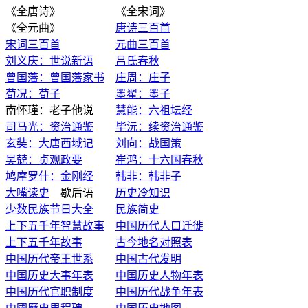
《全唐诗》 《全宋词》
《全元曲》
唐诗三百首
宋词三百首
元曲三百首
刘义庆：世说新语
吕氏春秋
曾国藩：曾国藩家书
庄周：庄子
荀况：荀子
墨翟：墨子
南怀瑾：老子他说
慧能：六祖坛经
司马光：资治通鉴
毕沅：续资治通鉴
玄奘：大唐西域记
刘向：战国策
吴兢：贞观政要
崔鸿：十六国春秋
鸠摩罗什：金刚经
韩非：韩非子
大嘴读史
歇后语
历史冷知识
少数民族节日大全
民族简史
上下五千年智慧故事
中国历代人口迁徙
上下五千年故事
古今地名对照表
中国历代帝王世系
中国古代发明
中国历史大事年表
中国历史人物年表
中国历代官职制度
中国历代战争年表