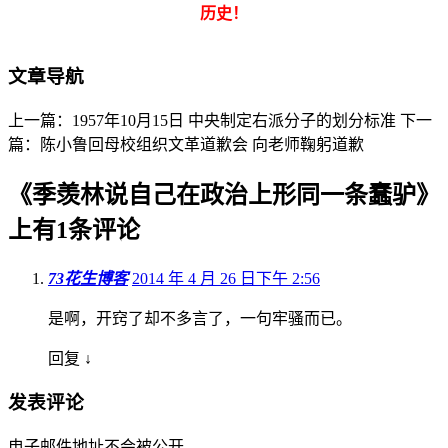
历史！
文章导航
上一篇：1957年10月15日 中央制定右派分子的划分标准
下一
篇：陈小鲁回母校组织文革道歉会 向老师鞠躬道歉
《
季羡林说自己在政治上形同一条蠢驴
》
上有1条评论
73花生博客
2014 年 4 月 26 日下午 2:56
是啊，开窍了却不多言了，一句牢骚而已。
回复
↓
发表评论
电子邮件地址不会被公开。