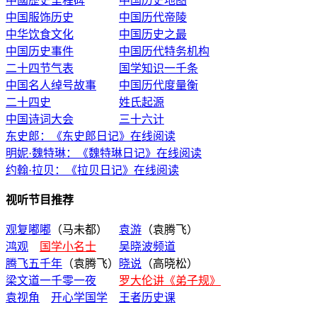
中國歷史里程碑
中国历史地图
中国服饰历史
中国历代帝陵
中华饮食文化
中国历史之最
中国历史事件
中国历代特务机构
二十四节气表
国学知识一千条
中国名人绰号故事
中国历代度量衡
二十四史
姓氏起源
中国诗词大会
三十六计
东史郎：《东史郎日记》在线阅读
明妮·魏特琳：《魏特琳日记》在线阅读
约翰·拉贝：《拉贝日记》在线阅读
视听节目推荐
观复嘟嘟
（马未都）
袁游
（袁腾飞）
鸿观
国学小名士
吴晓波频道
腾飞五千年
（袁腾飞）
晓说
（高晓松）
梁文道一千零一夜
罗大伦讲《弟子规》
袁视角
开心学国学
王者历史课