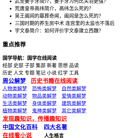
武圣姜子牙简介，姜子牙为何比关羽更强？
荒唐皇帝高纬简介，高纬怎么死的？
吴王阖闾的墓葬奇闻，阖闾是怎么死的？
三国时期的养生房中术 连宫里的太监也不落后
宇文泰简介：如何评价宇文泰建立西魏？
重点推荐
国学导航：国学在线阅读
经部 史部 子部 集部 新著 思想 品读
历史 人文 专题 笔记 小说 红学 工具
周公解梦
历史书籍在线阅读
人物类解梦
恐怖类解梦
自然类解梦
动物类解梦
物品类解梦
爱情类解梦
生活类解梦
身体类解梦
建筑类解梦
植物类解梦
鬼神类解梦
其它类解梦
发现趣知识，传播趣知识
中国文化百科
四大名著
在线看小说
人生格言