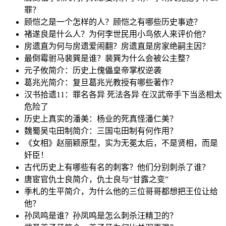
罪？
顾恺之是一个怎样的人？顾恺之有哪些历史事迹？
褚遂良是什么人？为何李世民用小鸟依人来评价他？
房遗直为何与房遗爱闹翻？房遗直是房家绝嗣主因？
最倒霉驸马裴巽是谁？裴巽为什么会被公主整？
元子攸简介：历史上傀儡皇帝掌权逆袭
葛兆光简介：复旦葛兆光教授有哪些著作？
汉书拾遗11：罪名各异 死法各异 在汉武帝手下当丞相太
危险了
历史上真实的潘美：杨业的死真怪潘仁美？
魏蜀吴屯田制简介：三国屯田制有何作用？
《女相》赵丽颖原型，实为无冕太后，不是贤相，而是
奸臣！
古代历史上有哪些有名的刺客？他们分别刺杀了谁？
唐宦官仇士良简介，仇士良与“甘露之变”
季札的生平简介，为什么他的三位哥哥都想把王位让给
他？
孙凤鸣是谁？孙凤鸣是怎么刺杀汪精卫的？