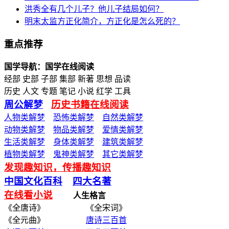
洪秀全有几个儿子？他儿子结局如何？
明末太监方正化简介，方正化是怎么死的？
重点推荐
国学导航：国学在线阅读
经部 史部 子部 集部 新著 思想 品读
历史 人文 专题 笔记 小说 红学 工具
周公解梦
历史书籍在线阅读
人物类解梦
恐怖类解梦
自然类解梦
动物类解梦
物品类解梦
爱情类解梦
生活类解梦
身体类解梦
建筑类解梦
植物类解梦
鬼神类解梦
其它类解梦
发现趣知识，传播趣知识
中国文化百科
四大名著
在线看小说
人生格言
《全唐诗》 《全宋词》
《全元曲》
唐诗三百首