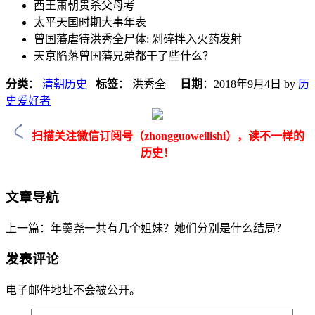
西王萧朝贵杀父母考
太平天国时期大事年表
曾国藩虐待洪秀全尸体: 剁碎拌入火药发射
天京陷落曾国藩兄弟都干了些什么？
分类
：
清朝历史
标签
： 洪秀全
日期
：
2018年9月4日
by
历
史爱好者
扫描关注微信订阅号（zhongguoweilishi），读不一样的
历史！
文章导航
上一篇：年羹尧一共有几个姐妹？她们分别是什么结局？
发表评论
电子邮件地址不会被公开。