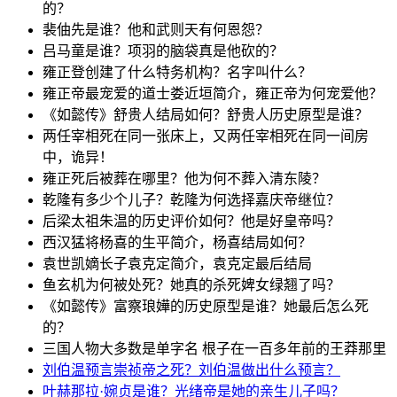
的？
裴伷先是谁？他和武则天有何恩怨？
吕马童是谁？项羽的脑袋真是他砍的？
雍正登创建了什么特务机构？名字叫什么？
雍正帝最宠爱的道士娄近垣简介，雍正帝为何宠爱他？
《如懿传》舒贵人结局如何？舒贵人历史原型是谁？
两任宰相死在同一张床上，又两任宰相死在同一间房
中，诡异！
雍正死后被葬在哪里？他为何不葬入清东陵？
乾隆有多少个儿子？乾隆为何选择嘉庆帝继位？
后梁太祖朱温的历史评价如何？他是好皇帝吗？
西汉猛将杨喜的生平简介，杨喜结局如何？
袁世凯嫡长子袁克定简介，袁克定最后结局
鱼玄机为何被处死？她真的杀死婢女绿翘了吗？
《如懿传》富察琅嬅的历史原型是谁？她最后怎么死
的？
三国人物大多数是单字名 根子在一百多年前的王莽那里
刘伯温预言崇祯帝之死？刘伯温做出什么预言？
叶赫那拉·婉贞是谁？光绪帝是她的亲生儿子吗？