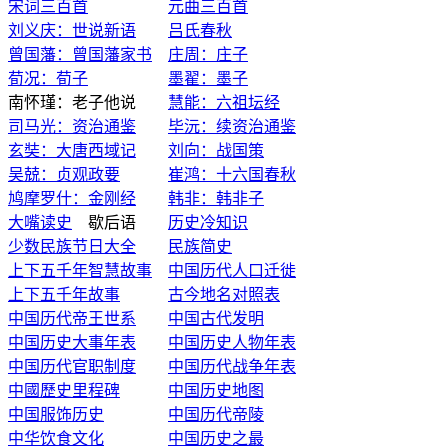
宋词三百首
元曲三百首
刘义庆：世说新语
吕氏春秋
曾国藩：曾国藩家书
庄周：庄子
荀况：荀子
墨翟：墨子
南怀瑾：老子他说
慧能：六祖坛经
司马光：资治通鉴
毕沅：续资治通鉴
玄奘：大唐西域记
刘向：战国策
吴兢：贞观政要
崔鸿：十六国春秋
鸠摩罗什：金刚经
韩非：韩非子
大嘴读史
歇后语
历史冷知识
少数民族节日大全
民族简史
上下五千年智慧故事
中国历代人口迁徙
上下五千年故事
古今地名对照表
中国历代帝王世系
中国古代发明
中国历史大事年表
中国历史人物年表
中国历代官职制度
中国历代战争年表
中國歷史里程碑
中国历史地图
中国服饰历史
中国历代帝陵
中华饮食文化
中国历史之最