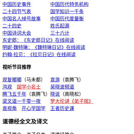
中国历史事件
中国历代特务机构
二十四节气表
国学知识一千条
中国名人绰号故事
中国历代度量衡
二十四史
姓氏起源
中国诗词大会
三十六计
东史郎：《东史郎日记》在线阅读
明妮·魏特琳：《魏特琳日记》在线阅读
约翰·拉贝：《拉贝日记》在线阅读
视听节目推荐
观复嘟嘟
（马未都）
袁游
（袁腾飞）
鸿观
国学小名士
吴晓波频道
腾飞五千年
（袁腾飞）
晓说
（高晓松）
梁文道一千零一夜
罗大伦讲《弟子规》
袁视角
开心学国学
王者历史课
道德经全文及译文