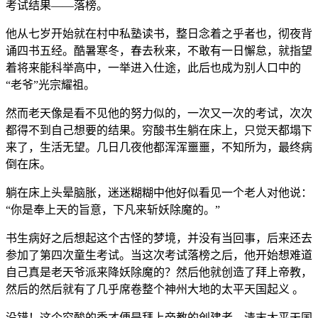
考试结果——落榜。
他从七岁开始就在村中私塾读书，整日念着之乎者也，彻夜背
诵四书五经。酷暑寒冬，春去秋来，不敢有一日懈怠，就指望
着将来能科举高中，一举进入仕途，此后也成为别人口中的
“老爷”光宗耀祖。
然而老天像是看不见他的努力似的，一次又一次的考试，次次
都得不到自己想要的结果。穷酸书生躺在床上，只觉天都塌下
来了，生活无望。几日几夜他都浑浑噩噩，不知所为，最终病
倒在床。
躺在床上头晕脑胀，迷迷糊糊中他好似看见一个老人对他说：
“你是奉上天的旨意，下凡来斩妖除魔的。”
书生病好之后想起这个古怪的梦境，并没有当回事，后来还去
参加了第四次童生考试。当这次考试落榜之后，他开始想难道
自己真是老天爷派来降妖除魔的？然后他就创造了拜上帝教，
然后的然后就有了几乎席卷整个神州大地的太平天国起义 。
没错！这个穷酸的秀才便是拜上帝教的创建者，清末太平天国