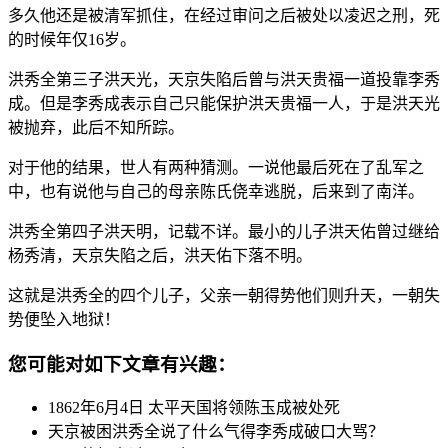
多久他还是被清军抓住，在经过审问之后被处以凌迟之刑，死
的时候年仅16岁。
洪秀全第三子洪天光，天京失陷后曾与洪天贵福一道投靠李秀
成。但是李秀成表示自己只能保护洪天贵福一人，于是洪天光
被抛弃，此后不知所踪。
对于他的结果，世人有两种猜测。一说他最后死在了乱军之
中，也有说他与自己的母亲陈氏侥幸逃脱，后来到了南洋。
洪秀全第四子洪天明，记载不详。最小的儿子洪天佑曾过继给
杨秀清，天京失陷之后，洪天佑下落不明。
这就是洪秀全的四个儿子，父亲一朝得势他们则升天，一朝失
势便坠入地狱！
您可能对如下文章有兴趣：
1862年6月4日 太平天国将领陈玉成被处死
天京被困洪秀全说了什么气得李秀成破口大骂？