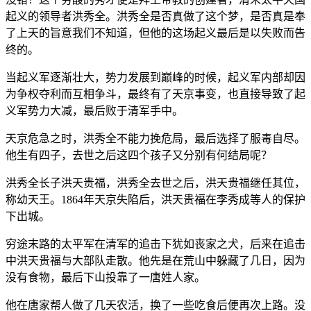
起义的领导者洪秀全。洪秀全是否真做了这个梦，是否真是奉
了上天的旨意我们不知道，但他的这场起义最后是以失败而告
终的。
当起义军逐渐壮大，势力发展到巅峰的时候，起义军内部却因
为争权夺利而互相争斗，最终有了天京事变，也直接导致了起
义军势力大减，最后败于清军手中。
天京危急之时，洪秀全不能力挽危局，最后选择了服毒自尽。
他生有四子，去世之后这四个孩子又分别有何结局呢？
洪秀全长子洪天贵福，洪秀全去世之后，洪天贵福继任其位，
称幼天王。1864年天京失陷后，洪天贵福在李秀成等人的保护
下出城。
穷途末路的太平军在清军的追击下犹如丧家之犬，后来在追击
中洪天贵福与大部队走散。他先是在荒山中躲藏了几日，因为
没有食物，最后下山投靠了一唐姓人家。
他在唐家帮人做了几天农活，换了一些吃食后便再次上路。没