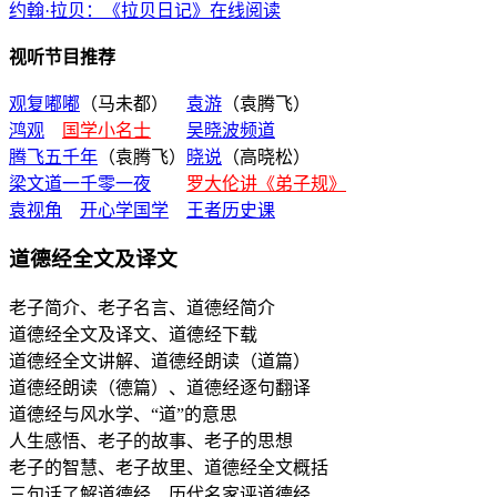
约翰·拉贝：《拉贝日记》在线阅读
视听节目推荐
观复嘟嘟
（马未都）
袁游
（袁腾飞）
鸿观
国学小名士
吴晓波频道
腾飞五千年
（袁腾飞）
晓说
（高晓松）
梁文道一千零一夜
罗大伦讲《弟子规》
袁视角
开心学国学
王者历史课
道德经全文及译文
老子简介、老子名言、道德经简介
道德经全文及译文、道德经下载
道德经全文讲解、道德经朗读（道篇）
道德经朗读（德篇）、道德经逐句翻译
道德经与风水学、“道”的意思
人生感悟、老子的故事、老子的思想
老子的智慧、老子故里、道德经全文概括
三句话了解道德经、历代名家评道德经