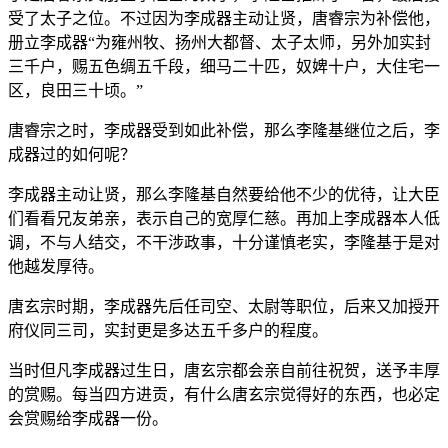
受了太子之位。不过因为李成器主动让贤，唐睿宗为补偿他，
册立李成器“为雍州牧、扬州大都督、太子太师，另外加实封
三千户，赐五色绸五千段，细马二十匹，奴婢十户，大住宅一
区，良田三十顷。”
唐睿宗之时，李成器受到如此补偿，那么李隆基继位之后，李
成器过的如何呢？
李成器主动让贤，那么李隆基自然要给他不少的优待，让大臣
们看看兄友弟亲，表示自己的宽厚仁慈。再加上李成器本人低
调，不与人结交，不干涉政事，十分谨慎老实，李隆基于是对
他越发厚待。
唐玄宗时期，李成器先后任司空、太尉等职位，后来又加授开
府仪同三司，实封更是多达五千多户的程度。
当时但凡李成器过生日，唐玄宗都会亲自前往祝贺，送予丰厚
的赏赐。每当四方进贡，有什么唐玄宗觉得好的东西，也必定
会赏赐给李成器一份。