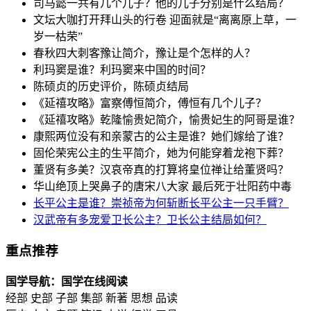
司马懿一共有几个儿子？他的儿子分别是什么结局？
文坛大咖打开拜山头的行卷 迎面就是“离离原上草，一
岁一枯荣”
春秋四大刺客豫让简介，豫让是个怎样的人？
利玛窦是谁？利玛窦来中国的时间？
陈硕贞的历史评价，陈硕贞结局
《延禧攻略》富察傅恒简介，傅恒有几个儿子？
《延禧攻略》乾隆愉贵妃简介，愉贵妃生的阿哥是谁？
康熙两位没有和亲蒙古的公主是谁？她们嫁给了谁？
固伦荣宪公主的生平简介，她为何能穿着龙袍下葬？
董贤有多美？汉哀帝真的打算将皇位禅让给董贤吗？
华山绝顶上哭鼻子的唐宋八大家 最后死于壮阳药中毒
长平公主是谁？崇祯帝为何斩断长平公主一只手臂？
汉武帝有多宠爱卫长公主？卫长公主结局如何？
重点推荐
国学导航：国学在线阅读
经部 史部 子部 集部 新著 思想 品读