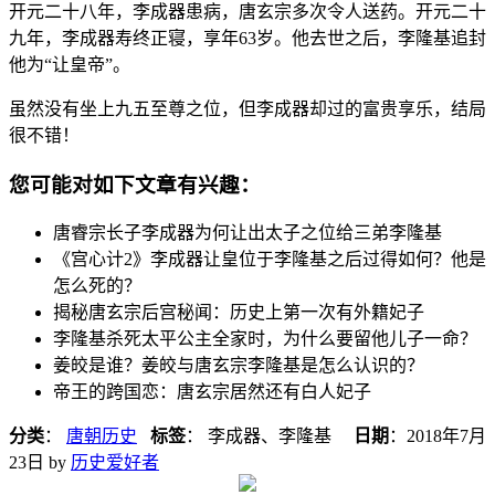
开元二十八年，李成器患病，唐玄宗多次令人送药。开元二十
九年，李成器寿终正寝，享年63岁。他去世之后，李隆基追封
他为“让皇帝”。
虽然没有坐上九五至尊之位，但李成器却过的富贵享乐，结局
很不错！
您可能对如下文章有兴趣：
唐睿宗长子李成器为何让出太子之位给三弟李隆基
《宫心计2》李成器让皇位于李隆基之后过得如何？他是
怎么死的？
揭秘唐玄宗后宫秘闻：历史上第一次有外籍妃子
李隆基杀死​太平公主​全家时，为什么要留他儿子一命？
姜皎是谁？姜皎与唐玄宗李隆基是怎么认识的？
帝王的跨国恋：唐玄宗居然还有白人妃子
分类
：
唐朝历史
标签
： 李成器、李隆基
日期
：
2018年7月
23日
by
历史爱好者