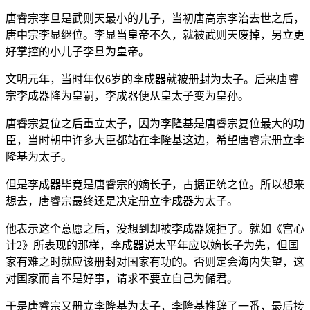
唐睿宗李旦是武则天最小的儿子，当初唐高宗李治去世之后，
唐中宗李显继位。李显当皇帝不久，就被武则天废掉，另立更
好掌控的小儿子李旦为皇帝。
文明元年，当时年仅6岁的李成器就被册封为太子。后来唐睿
宗李成器降为皇嗣，李成器便从皇太子变为皇孙。
唐睿宗复位之后重立太子，因为李隆基是唐睿宗复位最大的功
臣，当时朝中许多大臣都站在李隆基这边，希望唐睿宗册立李
隆基为太子。
但是李成器毕竟是唐睿宗的嫡长子，占据正统之位。所以想来
想去，唐睿宗最终还是决定册立李成器为太子。
他表示这个意愿之后，没想到却被李成器婉拒了。就如《宫心
计2》所表现的那样，李成器说太平年应以嫡长子为先，但国
家有难之时就应该册封对国家有功的。否则定会海内失望，这
对国家而言不是好事，请求不要立自己为储君。
于是唐睿宗又册立李隆基为太子，李隆基推辞了一番，最后接