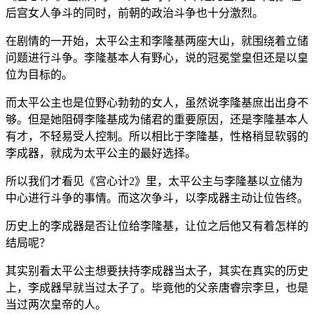
后宫女人争斗的同时，前朝的政治斗争也十分激烈。
在剧情的一开始，太平公主和李隆基两座大山，就围绕着立储
问题进行斗争。李隆基本人有野心，说的冠冕堂皇但还是以皇
位为目标的。
而太平公主也是位野心勃勃的女人，虽然说李隆基庶出出身不
够。但是她阻碍李隆基成为储君的重要原因，还是李隆基本人
有才，不轻易受人控制。所以相比于李隆基，性格稍显软弱的
李成器，就成为太平公主的最好选择。
所以我们才看见《宫心计2》里，太平公主与李隆基以立储为
中心进行斗争的事情。而这次争斗，以李成器主动让位告终。
历史上的李成器是否让位给李隆基，让位之后他又有着怎样的
结局呢？
其实别看太平公主想要扶持李成器当太子，其实在真实的历史
上，李成器早就当过太子了。毕竟他的父亲唐睿宗李旦，也是
当过两次皇帝的人。