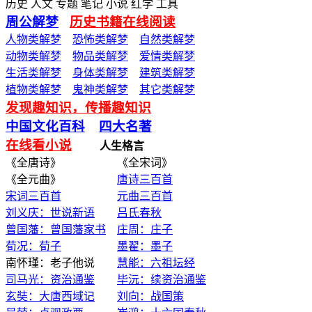
历史 人文 专题 笔记 小说 红学 工具
周公解梦
历史书籍在线阅读
人物类解梦
恐怖类解梦
自然类解梦
动物类解梦
物品类解梦
爱情类解梦
生活类解梦
身体类解梦
建筑类解梦
植物类解梦
鬼神类解梦
其它类解梦
发现趣知识，传播趣知识
中国文化百科
四大名著
在线看小说
人生格言
《全唐诗》 《全宋词》
《全元曲》
唐诗三百首
宋词三百首
元曲三百首
刘义庆：世说新语
吕氏春秋
曾国藩：曾国藩家书
庄周：庄子
荀况：荀子
墨翟：墨子
南怀瑾：老子他说
慧能：六祖坛经
司马光：资治通鉴
毕沅：续资治通鉴
玄奘：大唐西域记
刘向：战国策