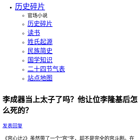
历史碎片
官场小说
历史碎片
读书
姓氏起源
民族简史
国学知识
二十四节气表
站点地图
李成器当上太子了吗？他让位李隆基后怎
么死的？
发表回复
《宫心计2》虽然带了一个“宫”字，却不是完全的宫斗剧。在