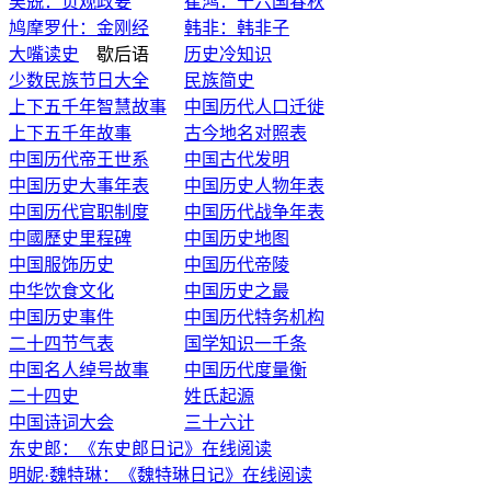
吴兢：贞观政要
崔鸿：十六国春秋
鸠摩罗什：金刚经
韩非：韩非子
大嘴读史
歇后语
历史冷知识
少数民族节日大全
民族简史
上下五千年智慧故事
中国历代人口迁徙
上下五千年故事
古今地名对照表
中国历代帝王世系
中国古代发明
中国历史大事年表
中国历史人物年表
中国历代官职制度
中国历代战争年表
中國歷史里程碑
中国历史地图
中国服饰历史
中国历代帝陵
中华饮食文化
中国历史之最
中国历史事件
中国历代特务机构
二十四节气表
国学知识一千条
中国名人绰号故事
中国历代度量衡
二十四史
姓氏起源
中国诗词大会
三十六计
东史郎：《东史郎日记》在线阅读
明妮·魏特琳：《魏特琳日记》在线阅读