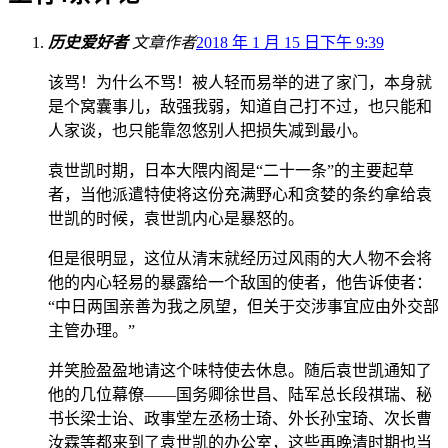
历史爱好者
文章作者
2018 年 1 月 15 日下午 9:39
该骂！为什么不骂！被人轻而易举的进了家门，本身就
是个窝囊事儿，敌强我弱，知道自己打不过，也只能和
人家谈，也只能靠忽悠别人把损失减到最小。
袁世凯时期，日本大隈内阁是“二十一条”的主要起草
者，当他派遣特使将这份充满野心和贪婪的条约拿给袁
世凯的时候，袁世凯内心是暴怒的。
但是很明显，这位从清末就经历过风雨的大人物不会将
他的内心轻易的暴露给一个敌国的使者，他告诉使者：
“中日两国亲善为我之夙望，但关于交涉事宜应由外交部
主管办理。”
并笑脸盈盈地请这个味特使去休息。随后袁世凯通知了
他的几位幕僚——国务卿徐世昌、陆军总长段祺瑞、秘
书长梁士诒、政事堂左丞杨士琦、外长孙宝琦、次长曹
汝霖等都来到了袁世凯的办公室，这些再晚清时期也当