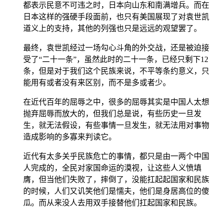
都表示民意不可违之时，日本向山东和南满增兵。而在
日本这样的强硬手段面前，也只有美国展现了对袁世凯
道义上的支持，其他的列强也只是远远的观望罢了。
最终，袁世凯经过一场勾心斗角的外交战，还是被迫接
受了“二十一条”，虽然此时的二十一条，已经只剩下12
条，但是对于我们这个民族来说，不平等条约意义，只
能用有或者没有来区别，而不是多或者少。
在近代百年的屈辱之中，很多的屈辱其实是中国人太想
抛弃屈辱而放大的，但我们总是说，有些历史一旦发
生，就无法假设，有些事情一旦发生，就无法用对事物
造成影响的多寡来判读它。
近代有太多关乎民族危亡的事情，都只是由一两个中国
人完成的，全民对家国命运的漠视，让这些人义愤填
膺，但当他们失败了，摔倒了，没能扛起起国家和民族
的时候，人们又讥笑他们是懦夫，他们是身居高位的傻
瓜。而从来没人去用双手接替他们扛起国家和民族。