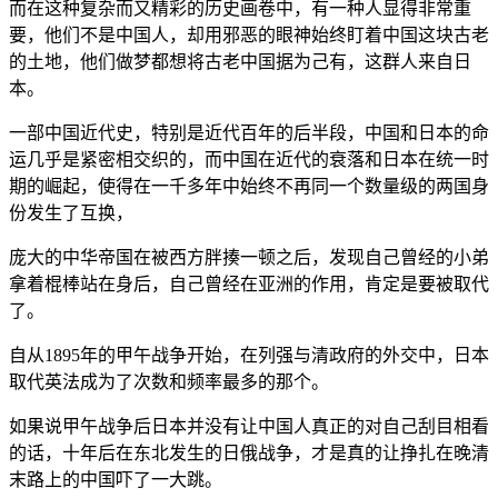
而在这种复杂而又精彩的历史画卷中，有一种人显得非常重
要，他们不是中国人，却用邪恶的眼神始终盯着中国这块古老
的土地，他们做梦都想将古老中国据为己有，这群人来自日
本。
一部中国近代史，特别是近代百年的后半段，中国和日本的命
运几乎是紧密相交织的，而中国在近代的衰落和日本在统一时
期的崛起，使得在一千多年中始终不再同一个数量级的两国身
份发生了互换，
庞大的中华帝国在被西方胖揍一顿之后，发现自己曾经的小弟
拿着棍棒站在身后，自己曾经在亚洲的作用，肯定是要被取代
了。
自从1895年的甲午战争开始，在列强与清政府的外交中，日本
取代英法成为了次数和频率最多的那个。
如果说甲午战争后日本并没有让中国人真正的对自己刮目相看
的话，十年后在东北发生的日俄战争，才是真的让挣扎在晚清
末路上的中国吓了一大跳。