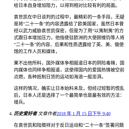
给日本自身增加阻力，以得到相对比较有利的局面。
袁世凯在中日谈判的过程中，最精彩的一条手段，无疑
是将“二十一条”的内容透露给了欧美国家，虽然日本曾
经以武力威胁袁世凯保密，但是为了用“以夷制夷”的方
式跟日本增加压力，他指使驻欧洲的大使顾维钧等人将
“二十一条”的内容、后果和性质透露给了英、美、俄使
馆的工作人员和媒体，
果不出他所料，国外媒体争相报道日本的阴险毒辣，国
内媒体也同样争相报道，这使得国内的爱国热情被空前
点燃，各种抵制日货的运动如海浪一般澎湃。
这样的情况，确实让日本始料未及，但经过短暂的慌乱
后，日本人还是选择了一个最简单也是最有效的方法：
增兵。
历史爱好者
文章作者
2018 年 1 月 15 日下午 9:40
在袁世凯和陆徵祥对于反日运动和“二十一条”签署问题