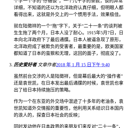
个字一个字的“仔细谈”，一个几千字的条款，谈的异常
详细，不知道的还以为北洋政府认真仔细，但明眼人都
看得出来，这就是外交上的一个惯用手法，效果极佳。
就在陆徵祥的一个“拖”字下，关于“二十一条”的谈判被
生生拖了两个月，日本人没了耐心。1915年5月7日，日
本向北洋政府下了最后通牒。日本人被逼急现了原形，
北洋政府成了被欺负的受害者，最重要的是，欧美国家
都知道了日本的蛮狠和无理，这回的面子，彻底没了。
历史爱好者
文章作者
2018 年 1 月 15 日下午 9:40
虽然前台交涉的人是陆徵祥，但是幕后最大的“操作者”
还是袁世凯，在日本发出最后通牒的时候，袁世凯也拿
出了给日本持续施压的策略。
作为一个在东亚的外交场中混迹了十多年的老油条，袁
世凯知道外交情报的重要性，他利用关系结识日本国内
的浪人的，探查日本社会的反映；
同时发动他在日本政界的来朋友们来反对“二十一条”，