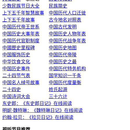
少数民族节日大全
民族简史
上下五千年智慧故事
中国历代人口迁徙
上下五千年故事
古今地名对照表
中国历代帝王世系
中国古代发明
中国历史大事年表
中国历史人物年表
中国历代官职制度
中国历代战争年表
中國歷史里程碑
中国历史地图
中国服饰历史
中国历代帝陵
中华饮食文化
中国历史之最
中国历史事件
中国历代特务机构
二十四节气表
国学知识一千条
中国名人绰号故事
中国历代度量衡
二十四史
姓氏起源
中国诗词大会
三十六计
东史郎：《东史郎日记》在线阅读
明妮·魏特琳：《魏特琳日记》在线阅读
约翰·拉贝：《拉贝日记》在线阅读
视听节目推荐