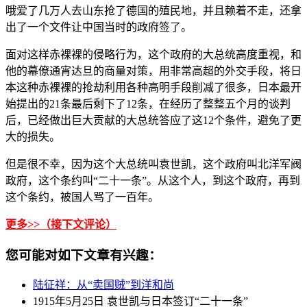
哦爱了几万人去山东抢了德国的殖民地，并且赖着不走，还拿
出了一个文件让中国当时的政府签了。
面对这样赤裸裸的侵略行为，这个政府的大总统高度重视，和
他的幕僚通宵达旦的商量对策，用非常高超的外交手段，将日
本这种赤裸裸的抢劫利用各种高明手段削减了很多，日本最开
始提出的21条最后剩下了12条，在经历了整整五个月的谈判
后，已经做出巨大贡献的大总统答应了这12个条件，避免了更
大的损失。
但是很不幸，因为这个大总统叫袁世凯，这个政府叫北洋军阀
政府，这个条约叫“二十一条”。从这个人，到这个政府，再到
这个条约，被国人骂了一百年。
更多>>（接下文评论）
您可能对如下文章有兴趣：
陆征祥：从“卖国贼”到洋和尚
1915年5月25日 袁世凯与日本签订“二十一条”