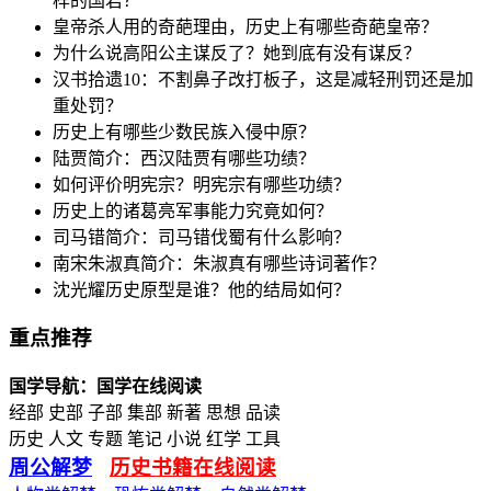
样的国君？
皇帝杀人用的奇葩理由，历史上有哪些奇葩皇帝？
为什么说高阳公主谋反了？她到底有没有谋反？
汉书拾遗10：不割鼻子改打板子，这是减轻刑罚还是加
重处罚？
历史上有哪些少数民族入侵中原？
陆贾简介：西汉陆贾有哪些功绩？
如何评价明宪宗？明宪宗有哪些功绩？
历史上的诸葛亮军事能力究竟如何？
司马错简介：司马错伐蜀有什么影响？
南宋朱淑真简介：朱淑真有哪些诗词著作？
沈光耀历史原型是谁？他的结局如何？
重点推荐
国学导航：国学在线阅读
经部 史部 子部 集部 新著 思想 品读
历史 人文 专题 笔记 小说 红学 工具
周公解梦
历史书籍在线阅读