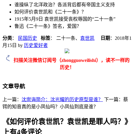
谁操纵了北洋政治？各派背后都有帝国主义支持
如何评价袁世凯和《二十一条》？
1915年5月9日 袁世凯接受丧权辱国的“二十一条”
鲁迅《二十一条》签名，爱国？
分类
：
民国历史
标签
： 二十一条、
袁世凯
日期
：
2018年1
月15日
by
历史爱好者
扫描关注微信订阅号（zhongguoweilishi），读不一样的
历史！
文章导航
上一篇：
沈崇诲简介：沈光耀的历史原型是谁？
下一篇：蔡
锷的知音真的是小凤仙吗？小凤仙到底是谁？
《
如何评价袁世凯？袁世凯是罪人吗？
》
上有4条评论