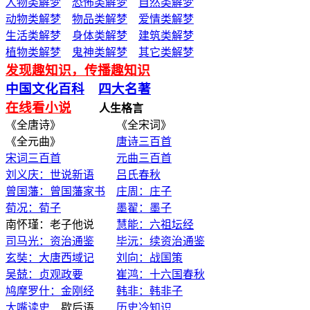
人物类解梦
恐怖类解梦
自然类解梦
动物类解梦
物品类解梦
爱情类解梦
生活类解梦
身体类解梦
建筑类解梦
植物类解梦
鬼神类解梦
其它类解梦
发现趣知识，传播趣知识
中国文化百科
四大名著
在线看小说
人生格言
《全唐诗》 《全宋词》
《全元曲》
唐诗三百首
宋词三百首
元曲三百首
刘义庆：世说新语
吕氏春秋
曾国藩：曾国藩家书
庄周：庄子
荀况：荀子
墨翟：墨子
南怀瑾：老子他说
慧能：六祖坛经
司马光：资治通鉴
毕沅：续资治通鉴
玄奘：大唐西域记
刘向：战国策
吴兢：贞观政要
崔鸿：十六国春秋
鸠摩罗什：金刚经
韩非：韩非子
大嘴读史
歇后语
历史冷知识