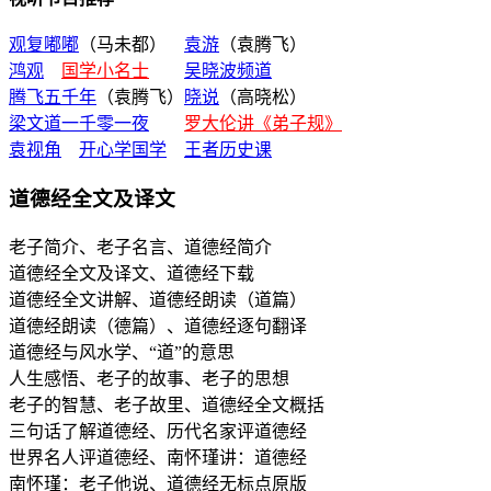
观复嘟嘟
（马未都）
袁游
（袁腾飞）
鸿观
国学小名士
吴晓波频道
腾飞五千年
（袁腾飞）
晓说
（高晓松）
梁文道一千零一夜
罗大伦讲《弟子规》
袁视角
开心学国学
王者历史课
道德经全文及译文
老子简介、老子名言、道德经简介
道德经全文及译文、道德经下载
道德经全文讲解、道德经朗读（道篇）
道德经朗读（德篇）、道德经逐句翻译
道德经与风水学、“道”的意思
人生感悟、老子的故事、老子的思想
老子的智慧、老子故里、道德经全文概括
三句话了解道德经、历代名家评道德经
世界名人评道德经、南怀瑾讲：道德经
南怀瑾：老子他说、道德经无标点原版