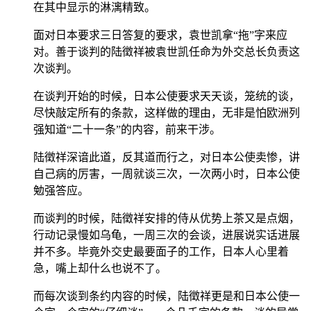
在其中显示的淋漓精致。
面对日本要求三日答复的要求，袁世凯拿“拖”字来应
对。善于谈判的陆徵祥被袁世凯任命为外交总长负责这
次谈判。
在谈判开始的时候，日本公使要求天天谈，笼统的谈，
尽快敲定所有的条款，这样做的理由，无非是怕欧洲列
强知道“二十一条”的内容，前来干涉。
陆徵祥深谙此道，反其道而行之，对日本公使卖惨，讲
自己病的厉害，一周就谈三次，一次两小时，日本公使
勉强答应。
而谈判的时候，陆徵祥安排的侍从优势上茶又是点烟，
行动记录慢如乌龟，一周三次的会谈，进展说实话进展
并不多。毕竟外交史最要面子的工作，日本人心里着
急，嘴上却什么也说不了。
而每次谈到条约内容的时候，陆徵祥更是和日本公使一