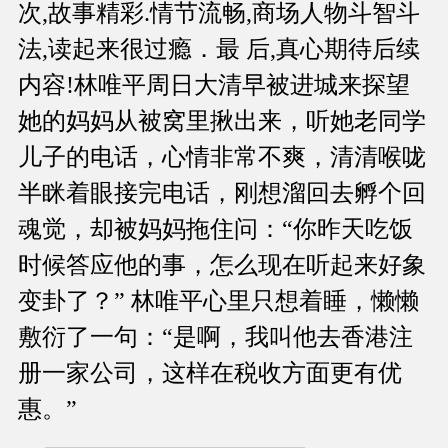
次,故事精彩.情节流畅,商场人物斗智斗
法,读起来很过瘾．最 后,真心期待后续
内容!林唯平周日大清早被进城来探望
她的妈妈从被窝里揪出来，听她老同学
儿子的电话，心情非常不爽，清清喉咙
半眯着眼接完电话，刚想溜回去孵个回
魂觉，却被妈妈拖住问：“你昨天吃饭
时候答应他的事，怎么现在听起来好象
变卦了？” 林唯平心里只想着睡，懒懒
敷衍了一句：“是啊，我叫他去香港注
册一家公司，这样在税收方面更有优
惠。”