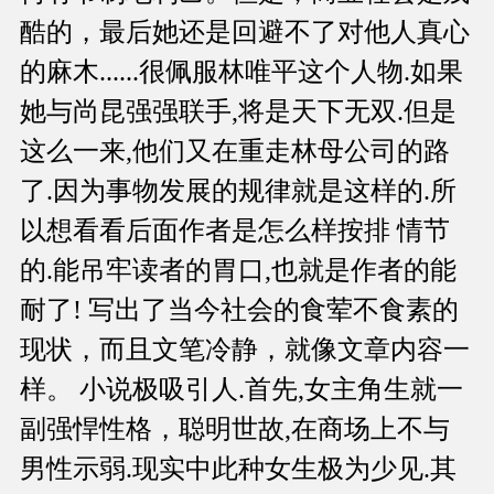
酷的，最后她还是回避不了对他人真心
的麻木......很佩服林唯平这个人物.如果
她与尚昆强强联手,将是天下无双.但是
这么一来,他们又在重走林母公司的路
了.因为事物发展的规律就是这样的.所
以想看看后面作者是怎么样按排 情节
的.能吊牢读者的胃口,也就是作者的能
耐了! 写出了当今社会的食荤不食素的
现状，而且文笔冷静，就像文章内容一
样。 小说极吸引人.首先,女主角生就一
副强悍性格，聪明世故,在商场上不与
男性示弱.现实中此种女生极为少见.其