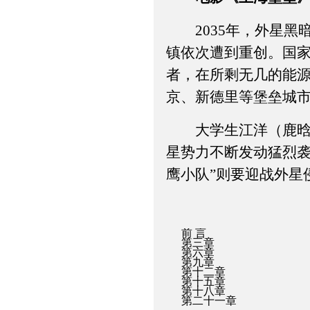
2035年，外星黑
镇依次遭到重创。国
者，在所剩无几的能源
京、新德里等堡垒城
大学生江洋（鹿晗饰
星势力不断发动猛烈袭
鹰小队”则要迎战外星
前 言
第三章
第六章
第九章
第十二章
第十五章
第十八章
第二十一章