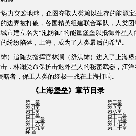
暗势力突袭地球，企图夺取人类赖以生存的能源宝
家的边界被打破，各国精英组建联合军队，人类团
城市建立名为“泡防御”的能量堡垒以抵御外星人
市的纷纷陷落，上海，成为了人类最后的希望。
）追随女指挥官林澜（舒淇饰）进入了上海堡
击，林澜受命保护击退外星人的秘密武器，江洋
侵略者，保卫人类的终极一战在上海打响。
《上海堡垒》章节目录
第一章
第二章
第四章
第五章
第七章
第八章
第十章
第十一章
第十三章
第十四章
第十六章
第十七章
第十九章
第二十章
终 章