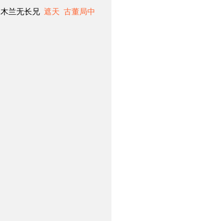
 木兰无长兄
遮天
古董局中