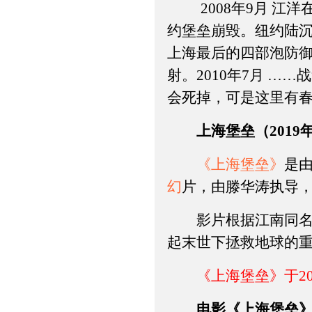
2008年9月 江洋
约堡垒崩毁。纽约陆沉
上海最后的四部泡防御
射。2010年7月 
会死掉，可是这里有
上海堡垒（201
《上海堡垒》
是
幻
片，由滕华涛执导
影片根据江南同名小
起末世下拯救地球的
《上海堡垒》于201
电影《上海堡垒