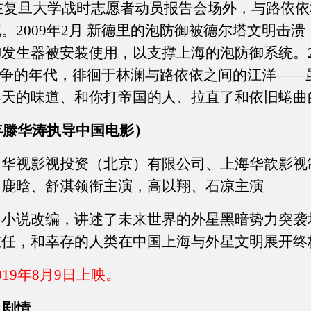
在复旦大学战时志愿者动员报告会场外，与路依依相识
。2009年2月 新德里的泡防御被德尔塔文明击
发生器被安装使用，以支撑上海的泡防御系统。20
……战争的年代，徘徊于林澜与路依依之间的江洋—
春天的味道、和你打帝国的人、拉直了和依旧蜷曲
9年滕华涛执导中国电影）
由华视影视投资（北京）有限公司、上海华歆影视
，鹿晗、舒淇领衔主演，高以翔、石凉主演
说改编，讲述了未来世界的外星黑暗势力突袭
重任，和幸存的人类在中国上海与外星文明展开终
9年8月9日上映。
》剧情