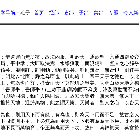
国学导航
－
莊子
首页
经部
史部
子部
集部
专题
今人新
聖道運而無所積，故海內服。明於天，通於聖，六通四辟於帝
鬚眉，平中準，大匠取法焉。水靜猶明，而況精神！聖人之心靜
則倫矣。虛則靜，靜則動，動則得矣。靜則無為，無為也，則任
也；明此以北面，舜之為臣也。以此處上，帝王天子之德也；以
而王，無為也而尊，樸素而天下莫能與之爭美。夫明白於天地之
「吾師乎，吾師乎！(上敕下韭)萬物而不為戾，澤及萬世而不
靜而與陰同德，動而與陽同波。』故知天樂者，無天怨，無人非
靜推於天地，通於萬物，此之謂天樂。天樂者，聖人之心，以畜
也，則用天下而有餘；有為也，則為天下用而不足。故古之人
與下同道則不主。上必無為而用天下，下必有為為天下用。此不
，地不長而萬物育，帝王無為而天下功。故曰：莫神於天，莫富