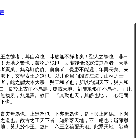
著
王之德者，其自為也，昧然無不靜者矣！聖人之靜也，非曰
乎！天地之鑒也，萬物之鏡也。夫虛靜恬淡寂漠無為者，天地
事者責矣。無為則俞俞。俞俞者，憂患不能處，年壽長矣。夫
此處下，玄聖素王之道也。以此退居而閒遊江海，山林之士
德者，此之謂大本大宗，與天和者也；所以均調天下，與人和
為仁，長於上古而不為壽，覆載天地、刻雕眾形而不為巧。」此
，無物累，無鬼責。故曰：『其動也天，其靜也地，一心定而
天下也。」
貴夫無為也。上無為也，下亦無為也，是下與上同德。下與
易之道也。故古之王天下者，知雖落天地，不自慮也；辯雖雕
於地，莫大於帝王。故曰：帝王之德配天地。此乘天地，馳萬