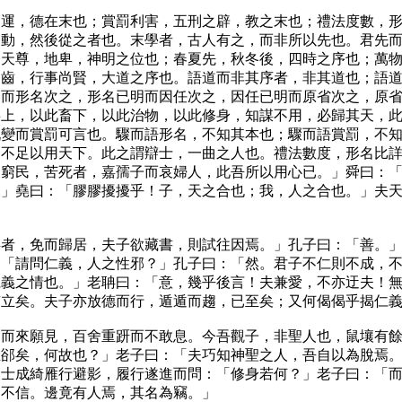
，德在末也；賞罰利害，五刑之辟，教之末也；禮法度數，形
之動，然後從之者也。末學者，古人有之，而非所以先也。君先
。天尊，地卑，神明之位也；春夏先，秋冬後，四時之序也；萬
尚齒，行事尚賢，大道之序也。語道而非其序者，非其道也；語
明而形名次之，形名已明而因任次之，因任已明而原省次之，原
事上，以此畜下，以此治物，以此修身，知謀不用，必歸其天，
九變而賞罰可言也。驟而語形名，不知其本也；驟而語賞罰，不
，不足以用天下。此之謂辯士，一曲之人也。禮法數度，形名比
廢窮民，苦死者，嘉孺子而哀婦人，此吾所以用心已。」舜曰：
！」堯曰：「膠膠擾擾乎！子，天之合也；我，人之合也。」夫
，免而歸居，夫子欲藏書，則試往因焉。」孔子曰：「善。」
：「請問仁義，人之性邪？」孔子曰：「然。君子不仁則不成，
仁義之情也。」老聃曰：「意，幾乎後言！夫兼愛，不亦迂夫！
有立矣。夫子亦放德而行，遁遁而趨，已至矣；又何偈偈乎揭仁
來願見，百舍重趼而不敢息。今吾觀子，非聖人也，鼠壤有餘
正郤矣，何故也？」老子曰：「夫巧知神聖之人，吾自以為脫焉
」士成綺雁行避影，履行遂進而問：「修身若何？」老子曰：「
為不信。邊竟有人焉，其名為竊。」