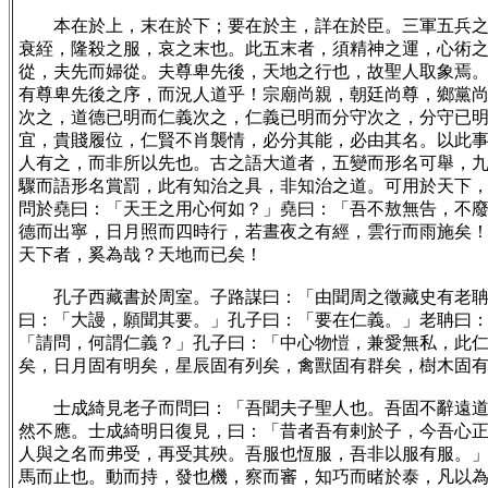
本在於上，末在於下；要在於主，詳在於臣。三軍五兵之運
衰絰，隆殺之服，哀之末也。此五末者，須精神之運，心術
從，夫先而婦從。夫尊卑先後，天地之行也，故聖人取象焉
有尊卑先後之序，而況人道乎！宗廟尚親，朝廷尚尊，鄉黨
次之，道德已明而仁義次之，仁義已明而分守次之，分守已
宜，貴賤履位，仁賢不肖襲情，必分其能，必由其名。以此
人有之，而非所以先也。古之語大道者，五變而形名可舉，
驟而語形名賞罰，此有知治之具，非知治之道。可用於天下
問於堯曰：「天王之用心何如？」堯曰：「吾不敖無告，不
德而出寧，日月照而四時行，若晝夜之有經，雲行而雨施矣
天下者，奚為哉？天地而已矣！
孔子西藏書於周室。子路謀曰：「由聞周之徵藏史有老聃者
曰：「大謾，願聞其要。」孔子曰：「要在仁義。」老聃曰
「請問，何謂仁義？」孔子曰：「中心物愷，兼愛無私，此
矣，日月固有明矣，星辰固有列矣，禽獸固有群矣，樹木固
士成綺見老子而問曰：「吾聞夫子聖人也。吾固不辭遠道而
然不應。士成綺明日復見，曰：「昔者吾有剌於子，今吾心
人與之名而弗受，再受其殃。吾服也恆服，吾非以服有服。
馬而止也。動而持，發也機，察而審，知巧而睹於泰，凡以