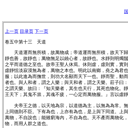
上一页
目录页
下一页
卷五中第十三 天道
天道運而無所積，故萬物成；帝道運而無所積，故天下歸；
靜也善，故靜也；萬物無足以鐃心者，故靜也。水靜則明燭
之平而道德之至也。故帝王聖人休焉。休則虛，虛則實，實
虛靜恬淡寂漠無為者，萬物之本也。明此以南鄉，堯之為君
服；以此進為而撫世，則功大名顯而天下一也。靜而聖，動
者也。與人和者，謂之人樂；與天和者，謂之天樂。莊子曰：
之謂天樂。故曰：『知天樂者，其生也天行，其死也物化。
王天下；其鬼不祟，其魂不疲，一心定而萬物服。』言以虛
夫帝王之德，以天地為宗，以道德為主，以無為為常。無為
上同德則不臣。下有為也，上亦有為也，是上與下同道。上
萬物，不自說也；能雖窮海內，不自為也。天不產而萬物化
物，而用人群之道也。