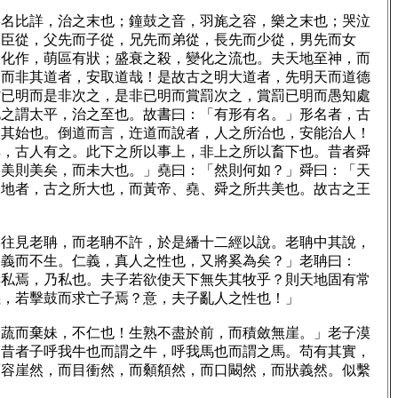
名比詳，治之末也；鐘鼓之音，羽旄之容，樂之末也；哭泣
而臣從，父先而子從，兄先而弟從，長先而少從，男先而女
物化作，萌區有狀；盛衰之殺，變化之流也。夫天地至神，而
道而非其道者，安取道哉！是故古之明大道者，先明天而道德
省已明而是非次之，是非已明而賞罰次之，賞罰已明而愚知處
此之謂太平，治之至也。故書曰：「有形有名。」形名者，古
知其始也。倒道而言，迕道而說者，人之所治也，安能治人！
詳，古人有之。此下之所以事上，非上之所以畜下也。昔者舜
「美則美矣，而未大也。」堯曰：「然則何如？」舜曰：「天
天地者，古之所大也，而黃帝、堯、舜之所共美也。故古之王
往見老聃，而老聃不許，於是繙十二經以說。老聃中其說，
不義而不生。仁義，真人之性也，又將奚為矣？」老聃曰：
無私焉，乃私也。夫子若欲使天下無失其牧乎？則天地固有常
義，若擊鼓而求亡子焉？意，夫子亂人之性也！」
蔬而棄妹，不仁也！生熟不盡於前，而積斂無崖。」老子漠
。昔者子呼我牛也而謂之牛，呼我馬也而謂之馬。苟有其實，
而容崖然，而目衝然，而顙頯然，而口闞然，而狀義然。似繫