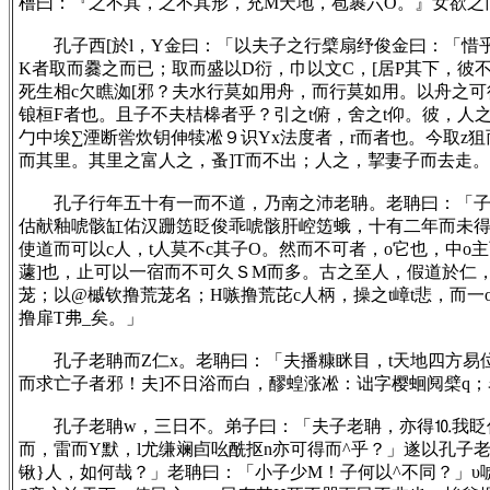
橹曰：『之不其，之不其形，充M天地，苞裹六O。』女欲之
孔子西[於l，Y金曰：「以夫子之行檗扇纾俊金曰：「惜乎
K者取而爨之而已；取而盛以D衍，巾以文C，[居P其下，彼不
死生相c欠瞧洳[邪？夫水行莫如用舟，而行莫如用。以舟之可
锒桓F者也。且子不夫桔槔者乎？引之t俯，舍之t仰。彼，人
勹中埃∑湮断喾炊钥伸犊凇９识Yx法度者，r而者也。今取z
而其里。其里之富人之，蚤]T而不出；人之，挈妻子而去走
孔子行年五十有一而不道，乃南之沛老聃。老聃曰：「子砗
估献釉唬骸缸佑汉跚笾眨俊乖唬骸肝崆笾蛾，十有二年而未得也
使道而可以c人，t人莫不c其子O。然而不可者，o它也，中o
蘧]也，止可以一宿而不可久ＳM而多。古之至人，假道於仁，
茏；以@槭钦撸荒茏名；H嗾撸荒芘c人柄，操之t嶂t悲，而
撸扉T弗_矣。」
孔子老聃而Z仁x。老聃曰：「夫播糠眯目，t天地四方易位
而求亡子者邪！夫]不日浴而白，醪蝗涨凇：诎字樱蛔阋檗q；
孔子老聃w，三日不。弟子曰：「夫子老聃，亦得⒑我眨俊
而，雷而Y默，l尤缣斓卣吆酰抠n亦可得而^乎？」遂以孔子
锹}人，如何哉？」老聃曰：「小子少M！子何以^不同？」υ