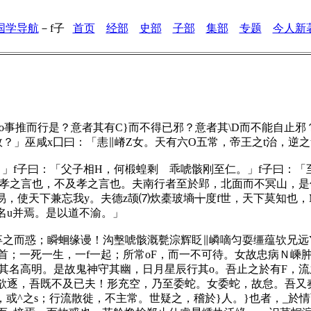
国学导航
－
f子
首页
经部
史部
子部
集部
专题
今人新
事推而行是？意者其有C}而不得已邪？意者其\D而不能自止邪
故？」巫咸x囗曰：「恚∥嵴Z女。天有六O五常，帝王之t治，逆
f子曰：「父子相H，何椴蝗剩 乖唬骸刚至仁。」f子曰：「至仁
^孝之言也，不及孝之言也。夫南行者至於郢，北面而不冥山，是
下易，使天下兼忘我y。夫德z颉⑺炊橐玻墒╈度f世，天下莫知也
名u并焉。是以道不渝。」
而惑；瞬蛔缘谩！沟墼唬骸溉甏淙辉眨∥嶙嘀匀耍缰蕴欤兄远Y
o首；一死一生，一f一起；所常oF，而一不可待。女故忠病Ｎ嵊
，其名高明。是故鬼神守其幽，日月星辰行其o。吾止之於有F，
欲逐，吾既不及已夫！形充空，乃至委蛇。女委蛇，故怠。吾又奏
，或^之s；行流散徙，不主常。世疑之，稽於}人。}也者，_於