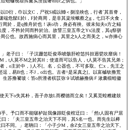
痘螅蠊视蓿挥薰实溃揽奢d而c之俱也。」
以D衍，巾以文C，尸祝S戒以⒅＜捌湟殃也，行者`其首脊，
潇端危髹E於l，F於商周，是非其粜埃蛾蔡之g，七日不火食，
行周於，是q推舟於也！诙o功，身必有殃。彼未知夫o方之鳎
法度，不矜於同而矜於治。故譬三皇五帝之Yx法度，其q祭骈
之乎周公也。故西施病心而其里，其里之h人之而美之，w亦捧心
」老子曰：「子汉跚笾眨俊乖唬骸肝崆笾抖担迥甓吹靡病！
M，t人莫不M之於其H；使道而可以告人，t人莫不告其兄弟；
者，o主於中，}人不[。名，公器也，不可多取。仁x，先王之
逗，易B也；不J，o出也。古者^是采真之[。以富槭钦撸荒
教、生苏撸饕玻ㄑ笞o所湮者槟苡弥９试唬赫撸病Ｆ湫囊椴蝗徽
子使天下o失其朴，吾子亦放L而樱德而立矣！又奚苋蝗糌建鼓
乎。予口而不能啵栌趾我像踉眨俊棺迂曰：「然t人固有尸居
迂曰：「夫三皇五帝之治天下不同，其S名一也。而先生以榉
故曰不同。」老聃曰：「小子少M，余Z女三皇五帝之治天下。