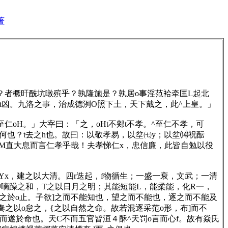
著
？者橛旰酰坑暾殡乎？孰隆施是？孰居o事淫范袷牵匡L起北
之t凶。九洛之事，治成德洌O照下土，天下戴之，此^上皇。」
oH。」大宰曰：「之，oHt不郏t不孝。^至仁不孝，可
何也？t去之h也。故曰：以敬孝易，以坌㈦y；以坌⒁祝酝
，M直大息而言仁孝乎哉！夫孝悌仁x，忠信廉，此皆自勉以役
x，建之以大清。四r迭起，f物循生；一盛一衰，文武；一清
肿嘀躁之和，T之以日月之明；其能短能L，能柔能，化R一，
流之於o止。子欲]之而不能知也，望之而不能也，逐之而不能及
之以o怠之，{之以自然之命。故若混逐采范o形，布]而不
情而遂於命也。天C不而五官皆洹４酥^天罚o言而心f。故有焱氏