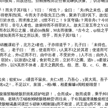
而o接焉，而故惑也。芬舱撸检郑止仕睿晃嵊执沃缘。」识荩蛔渲
！而夫子其F哉！」Y曰：「何也？」金曰：「夫c狗之未也，盛
得簦厍挡[焉。今而夫子亦取先王已c狗，聚弟子[居P其下。故伐
行於水也，而求推之於，t]世不行こ！９沤穹撬c？周非舟c？今I
之所引，非引人者也。故俯仰而不得罪於人。故夫三皇五帝之Yx
狙而衣以周公之服，彼必[m挽裂，M去而後慊。^古今之，qz狙
。彼知美而不知之所以美。惜乎，而夫子其F哉！」
酰课崧子，北方之t者也，子亦得道乎？」孔子曰：「未得也。
。」老子曰：「然，使道而可I，t人莫不I之於其君；使道而可
主而不止，外o正而不行。由中出者，不受於外，}人不出；由外入
宿於x，以游逍b之墟，食於苟之田，立於不J之圃。逍b，o橐玻还
一o所b，以N其所不休者，是天之戮民也。怨、恩、取、c、G、
矣；蚊虻kw，t通昔不寐矣。夫仁x然，乃吾心，y莫大焉。吾
名u之^，不足以V。泉涸，~相c蛾，相橐瘢噱σ阅蝗粝嗤督！
箍鬃釉唬骸肝崮私耢妒呛跻！，合而成w，散而成章，乘乎舛B
老聃。老聃方①铺枚⒃唬骸赣枘赀\而往矣，子⒑我越湮液酰俊棺
唬骸蚴谒矗词谟怼Ｓ碛昧Χ帽耐蹴q而不敢逆，武王逆q而不肯，