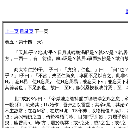
上一页
目录页
下一页
卷五下第十四 天\
「天其\乎？地其\乎？日月其端酰渴胫是？孰SV是？孰居o
方，一西一|，有上彷徨。孰u吸是？孰居o事而披拂是？敢何
商大宰仁於f子。f子曰：「虎狼，仁也。」曰：「何^也？」
乎？」f子曰：「不然，夫至仁尚矣，孝固不足以言之。此非
Hy；忘H易，使H忘我y；使H忘我易，兼忘天下y；兼忘天
其德者也，不足多也。故曰：至F，舨⒀桑恢粮唬并焉；至，
北T成於S帝曰：「帝咸池之缝抖赐ブ埃崾悸之郑之怠，卒之
一幔{和，流光其；Ux始作，吾@之以雷霆；其卒o尾，其始
不主故常；在谷M谷，在坑M坑；TS守神，以物榱俊Ｆ渎]b
也；涣㈧端奶之道，倚於槁梧而吟。目知F乎所欲，力屈乎所
曳，幽昏而o。屿o方，居於窈冥；或^之死，或^之生；或^之