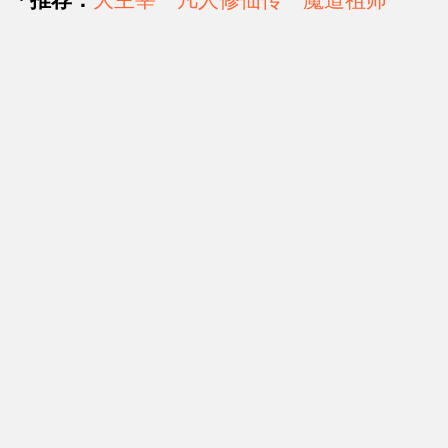
·
推荐：
大主宰
凡人修仙传
魔道祖师