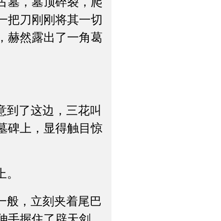
古墓，墓顶碎裂，爬
一把刀刚刚将其一切
，赫然露出了一角葛
意到了这边，三花叫
墓碑上，显得触目惊
上。
一般，立刻夹着尾巴
伸手握住了辟天剑，