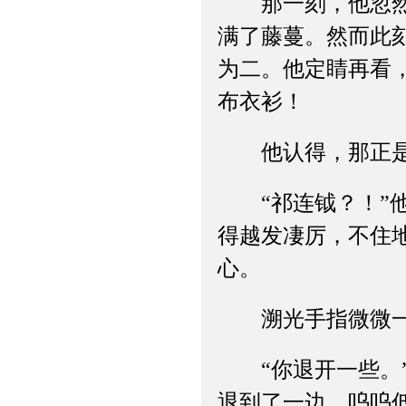
那一刻，他忽然倒
满了藤蔓。然而此
为二。他定睛再看
布衣衫！
他认得，那正是
“祁连钺？！”他
得越发凄厉，不住
心。
溯光手指微微一动
“你退开一些。”
退到了一边，呜呜