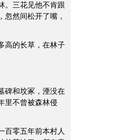
林。三花见他不肯跟
，忽然间松开了嘴，
多高的长草，在林子
墓碑和坟冢，湮没在
年里不曾被森林侵
一百零五年前本村人