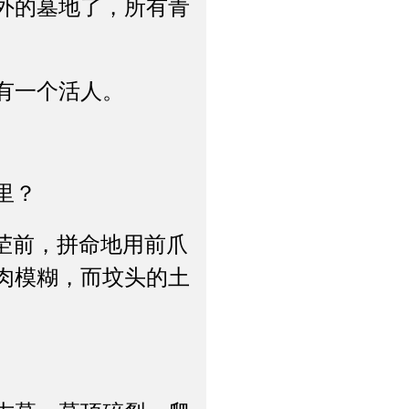
外的墓地了，所有青
有一个活人。
里？
茔前，拼命地用前爪
肉模糊，而坟头的土