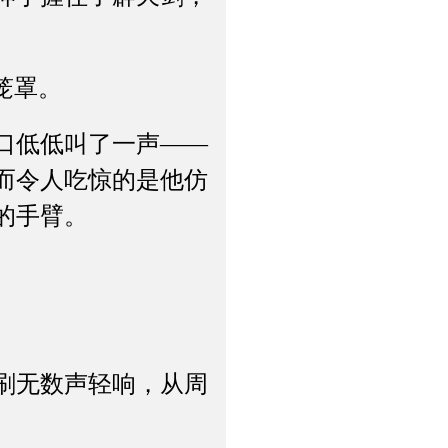
笼罩。
口低低叫了一声——
而令人吃惊的是他仿
的手臂。
刷无数声轻响，从周