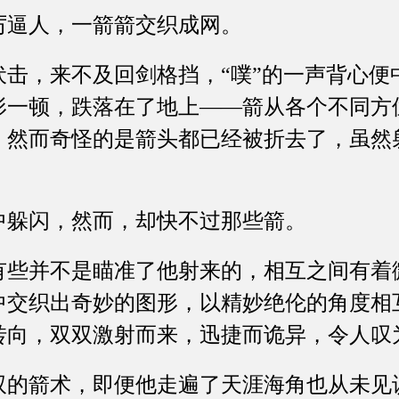
逼人，一箭箭交织成网。
，来不及回剑格挡，“噗”的一声背心便
形一顿，跌落在了地上——箭从各个不同方
，然而奇怪的是箭头都已经被折去了，虽然
躲闪，然而，却快不过那些箭。
并不是瞄准了他射来的，相互之间有着
中交织出奇妙的图形，以精妙绝伦的角度相
转向，双双激射而来，迅捷而诡异，令人叹
箭术，即便他走遍了天涯海角也从未见