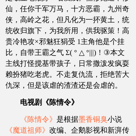
仙，任你千军万马，十方恶霸，九州奇
侠，高岭之花，但凡化为一抔黄土，统
统收归旗下，为我所用，供我驱策！高
贵冷艳攻×邪魅狂狷受 1主角他是个挂
比，自带王霸之气 Σ( ° △ °|||)！③本文
主线打怪搅基带孩子，日常撒泼发疯耍
赖扮猪吃老虎。不走复仇流，拒绝苦大
仇深，但是该虐的渣渣还是会虐的。
电视剧《陈情令》
《陈情令》
是根据
墨香铜臭
小说
《魔道祖师》
改编、企鹅影视和新湃传