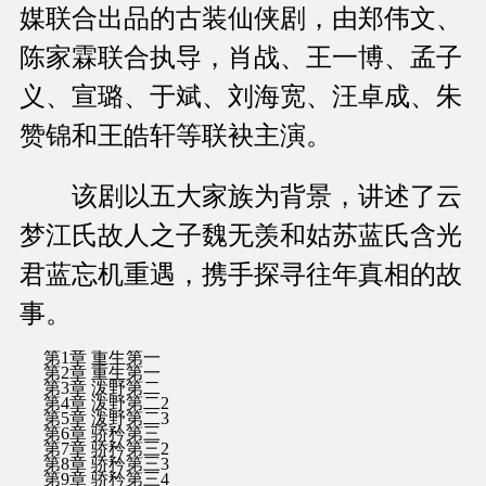
媒联合出品的古装仙侠剧，由郑伟文、
陈家霖联合执导，肖战、王一博、孟子
义、宣璐、于斌、刘海宽、汪卓成、朱
赞锦和王皓轩等联袂主演。
该剧以五大家族为背景，讲述了云
梦江氏故人之子魏无羡和姑苏蓝氏含光
君蓝忘机重遇，携手探寻往年真相的故
事。
第1章 重生第一
第2章 重生第一
第3章 泼野第二
第4章 泼野第二2
第5章 泼野第二3
第6章 骄矜第三
第7章 骄矜第三2
第8章 骄矜第三3
第9章 骄矜第三4