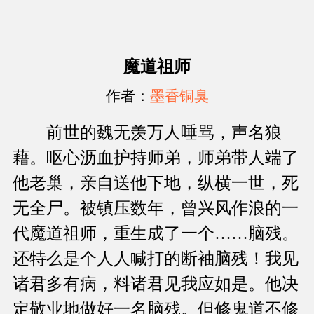
魔道祖师
作者：
墨香铜臭
前世的魏无羡万人唾骂，声名狼
藉。呕心沥血护持师弟，师弟带人端了
他老巢，亲自送他下地，纵横一世，死
无全尸。被镇压数年，曾兴风作浪的一
代魔道祖师，重生成了一个……脑残。
还特么是个人人喊打的断袖脑残！我见
诸君多有病，料诸君见我应如是。他决
定敬业地做好一名脑残。但修鬼道不修