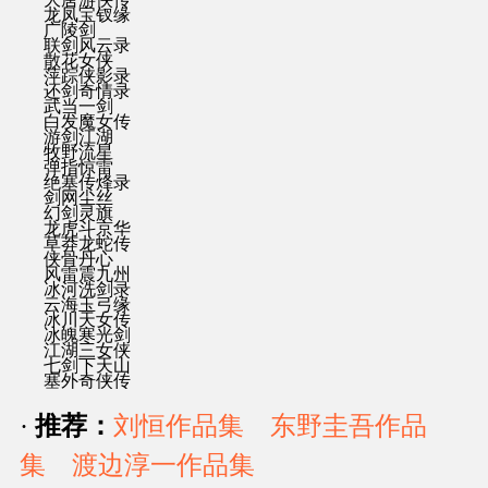
龙凤宝钗缘
广陵剑
联剑风云录
散花女侠
萍踪侠影录
还剑奇情录
武当一剑
白发魔女传
游剑江湖
牧野流星
弹指惊雷
绝塞传烽录
剑网尘丝
幻剑灵旗
龙虎斗京华
草莽龙蛇传
侠骨丹心
风雷震九州
冰河洗剑录
云海玉弓缘
冰川天女传
冰魄寒光剑
江湖三女侠
七剑下天山
塞外奇侠传
·
推荐：
刘恒作品集
东野圭吾作品
集
渡边淳一作品集