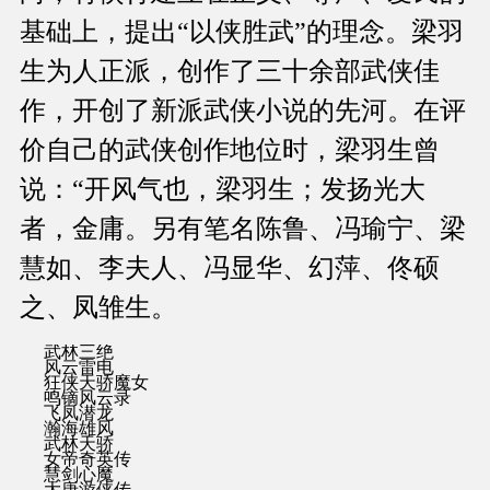
基础上，提出“以侠胜武”的理念。梁羽
生为人正派，创作了三十余部武侠佳
作，开创了新派武侠小说的先河。在评
价自己的武侠创作地位时，梁羽生曾
说：“开风气也，梁羽生；发扬光大
者，金庸。另有笔名陈鲁、冯瑜宁、梁
慧如、李夫人、冯显华、幻萍、佟硕
之、凤雏生。
武林三绝
风云雷电
狂侠天骄魔女
鸣镝风云录
飞凤潜龙
瀚海雄风
武林天骄
女帝奇英传
慧剑心魔
大唐游侠传