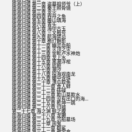
南海归墟 第一章 盗墓祖师爷（上）
南海归墟 第二章 秦王照骨镜
南海归墟 第三章 龙火
南海归墟 第四章 吞舟之鱼
南海归墟 第五章 搬山填海
南海归墟 第六章 青头
南海归墟 第七章 海中古玉
南海归墟 第八章 三叉戟号
南海归墟 第九章 航海禁忌
南海归墟 第十章 桅灯魅影
南海归墟 第十一章 幽灵血船
南海归墟 第十二章 灭顶之灾
南海归墟 第十三章 金毗卢水神炮
南海归墟 第十四章 龙上水
南海归墟 第十五章 黑潮浮棺
南海归墟 第十六章 底舱
南海归墟 第十七章 潮汐
南海归墟 第十八章 探海观南龙
南海归墟 第十九章 螺中含珠
南海归墟 第二十章 漂瓜取鱼
南海归墟 第二十一章 食人蚌
南海归墟 第二十二章 砗磲
南海归墟 第二十三章 欺山莫欺水
南海归墟 第二十四章 没有出口的海...
南海归墟 第二十五章 乾坤一跳
南海归墟 第二十六章 归墟
第二十七章 海之渊 鲸之腹
南海归墟 第二十八章 龙獭
南海归墟 第二十九章 沉船墓场
南海归墟 第三十章 闹鬼
南海归墟 第三十一章 群鲨
南海归墟 第三十二章 藏宝盒