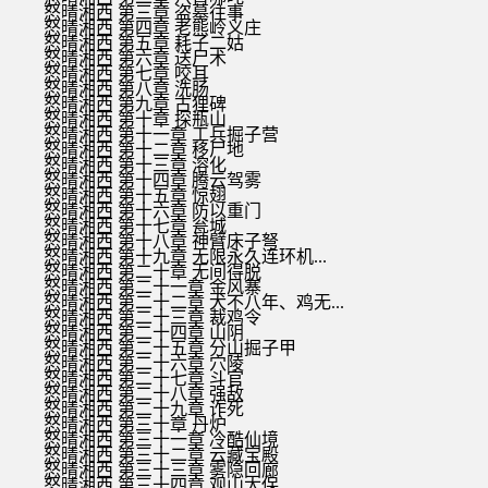
怒晴湘西 第三章 盗墓往事
怒晴湘西 第四章 老熊岭义庄
怒晴湘西 第五章 耗子二姑
怒晴湘西 第六章 送尸术
怒晴湘西 第七章 咬耳
怒晴湘西 第八章 洗肠
怒晴湘西 第九章 古狸碑
怒晴湘西 第十章 探瓶山
怒晴湘西 第十一章 工兵掘子营
怒晴湘西 第十二章 移尸地
怒晴湘西 第十三章 溶化
怒晴湘西 第十四章 腾云驾雾
怒晴湘西 第十五章 惊翅
怒晴湘西 第十六章 防以重门
怒晴湘西 第十七章 瓮城
怒晴湘西 第十八章 神臂床子弩
怒晴湘西 第十九章 无限永久连环机...
怒晴湘西 第二十章 无间得脱
怒晴湘西 第二十一章 金风寨
怒晴湘西 第二十二章 犬不八年、鸡无...
怒晴湘西 第二十三章 裁鸡令
怒晴湘西 第二十四章 山阴
怒晴湘西 第二十五章 分山掘子甲
怒晴湘西 第二十六章 穴陵
怒晴湘西 第二十七章 斗官
怒晴湘西 第二十八章 强敌
怒晴湘西 第二十九章 诈死
怒晴湘西 第三十章 丹炉
怒晴湘西 第三十一章 冷酷仙境
怒晴湘西 第三十二章 云藏宝殿
怒晴湘西 第三十三章 雾隐回廊
怒晴湘西 第三十四章 观山太保