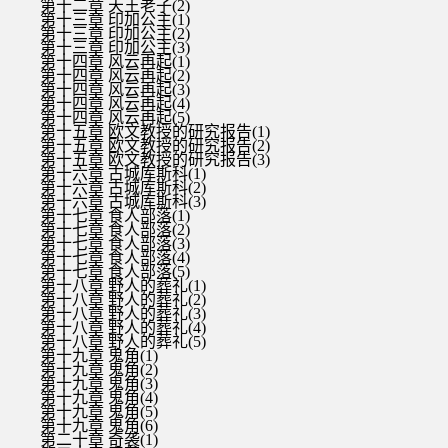
第十二章 天王老子(2)
第十三章 印加公主(1)
第十三章 印加公主(2)
第十三章 印加公主(3)
第十四章 风云再起(1)
第十四章 风云再起(2)
第十四章 风云再起(3)
第十四章 风云再起(4)
第十四章 风云再起(5)
第十五章 欧文教授的研究报告(1)
第十五章 欧文教授的研究报告(2)
第十五章 欧文教授的研究报告(3)
第十六章 古城库斯科(1)
第十六章 古城库斯科(2)
第十六章 古城库斯科(3)
第十七章 食人部落(1)
第十七章 食人部落(2)
第十七章 食人部落(3)
第十七章 食人部落(4)
第十七章 食人部落(5)
第十八章 野人的葬礼(1)
第十八章 野人的葬礼(2)
第十八章 野人的葬礼(3)
第十八章 野人的葬礼(4)
第十八章 野人的葬礼(5)
第十九章 鬼角(1)
第十九章 鬼角(2)
第十九章 鬼角(3)
第十九章 鬼角(4)
第十九章 鬼角(5)
第十九章 鬼角(6)
第二十章 奇袭(1)