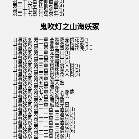
第二十六章 抚仙毒蛊(3)
第二十六章 抚仙毒蛊(4)
第二十七章 荒岛求生(1)
第二十七章 荒岛求生(2)
鬼吹灯之山海妖冢
山海妖冢 第一章 翡翠双篆梅花笺(1...
山海妖冢 第一章 翡翠双篆梅花笺(2...
山海妖冢 第一章 翡翠双篆梅花笺(3...
山海妖冢 第二章 无量山(1)
山海妖冢 第二章 无量山(2)
山海妖冢 第二章 无量山(3)
山海妖冢 第三章 桫椤食人树(1)
山海妖冢 第三章 桫椤食人树(2)
山海妖冢 第三章 桫椤食人树(3)
山海妖冢 第四章 洗尘寺
山海妖冢 第五章 食人蚁
山海妖冢 第六章 鬼葵
山海妖冢 第七章 狗头人身像
山海妖冢 第八章 深海龙头
山海妖冢 第九章 鬼打墙
山海妖冢 第十章 戚继光墓
山海妖冢 第十一章 三清观(1)
山海妖冢 第十一章 三清观(2)
山海妖冢 第十一章 三清观(3)
山海妖冢 第十一章 三清观(4)
山海妖冢 第十一章 三清观(5)
山海妖冢 第十一章 三清观(6)
山海妖冢 第十二章 坟冢(1)