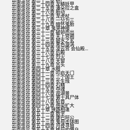
云南虫谷 第二十四章 龙鳞妖甲
云南虫谷 第二十五章 潘朵拉之盒
云南虫谷 第二十六章 胎动
云南虫谷 第二十七章 龙虎杖
云南虫谷 第二十八章 一分为三
云南虫谷 第二十九章 暗怀鬼胎
云南虫谷 第三十章 鬼哭神嚎
云南虫谷 第三十一章 破卵而出
云南虫谷 第三十二章 天上宫阙
云南虫谷 第三十三章 碧水之玄
云南虫谷 第三十四章 黑色漩涡
云南虫谷 第三十五章 凌云宫 会仙殿...
云南虫谷 第三十六章 后殿
云南虫谷 第三十七章 烈火
云南虫谷 第三十八章 天窗
云南虫谷 第三十九章 舌头
云南虫谷 第四十章 水眼
云南虫谷 第四十一章 叩启天门
云南虫谷 第四十二章 三个国王
云南虫谷 第四十三章 长生烛
云南虫谷 第四十四章 石精
云南虫谷 第四十五章 夺魂
云南虫谷 第四十六章 观湖景
云南虫谷 第四十七章 第十具尸体
云南虫谷 第四十八章 斩首
云南虫谷 第四十九章 感染扩大
云南虫谷 第五十章 狭路相逢
云南虫谷 第五十一章 数字
云南虫谷 第五十二章 康巴阿公
云南虫谷 第五十三章 鬼母击钵图
云南虫谷 第五十四章 月夜寻狼
云南虫谷 第五十五章 格玛的嘎乌