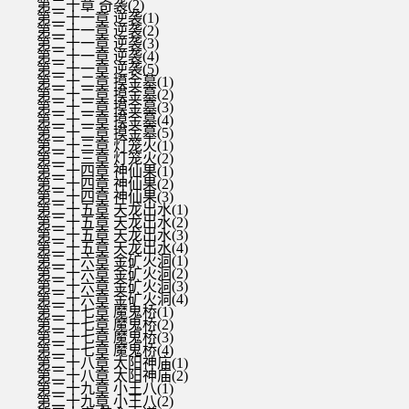
第二十章 奇袭(2)
第二十一章 逆袭(1)
第二十一章 逆袭(2)
第二十一章 逆袭(3)
第二十一章 逆袭(4)
第二十一章 逆袭(5)
第二十二章 摸金墓(1)
第二十二章 摸金墓(2)
第二十二章 摸金墓(3)
第二十二章 摸金墓(4)
第二十二章 摸金墓(5)
第二十三章 灯笼火(1)
第二十三章 灯笼火(2)
第二十四章 神仙果(1)
第二十四章 神仙果(2)
第二十四章 神仙果(3)
第二十五章 天龙出水(1)
第二十五章 天龙出水(2)
第二十五章 天龙出水(3)
第二十五章 天龙出水(4)
第二十六章 金矿火洞(1)
第二十六章 金矿火洞(2)
第二十六章 金矿火洞(3)
第二十六章 金矿火洞(4)
第二十七章 魔鬼桥(1)
第二十七章 魔鬼桥(2)
第二十七章 魔鬼桥(3)
第二十七章 魔鬼桥(4)
第二十八章 太阳神庙(1)
第二十八章 太阳神庙(2)
第二十九章 小王八(1)
第二十九章 小王八(2)