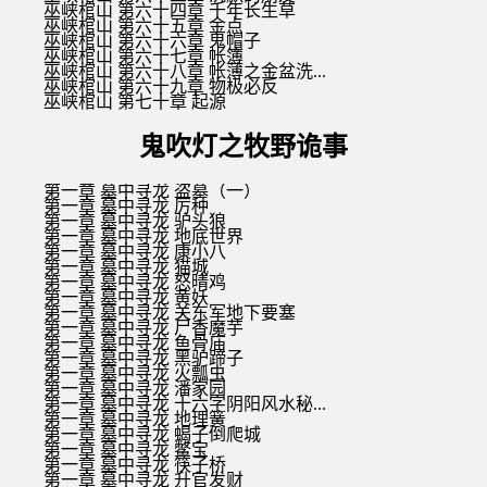
巫峡棺山 第六十四章 千年长生草
巫峡棺山 第六十五章 金点
巫峡棺山 第六十六章 鬼帽子
巫峡棺山 第六十七章 帐簿
巫峡棺山 第六十八章 帐薄之金盆洗...
巫峡棺山 第六十九章 物极必反
巫峡棺山 第七十章 起源
鬼吹灯之牧野诡事
第一章 墓中寻龙 盗墓（一）
第一章 墓中寻龙 厉种
第一章 墓中寻龙 驴头狼
第一章 墓中寻龙 地底世界
第一章 墓中寻龙 康小八
第一章 墓中寻龙 猫城
第一章 墓中寻龙 怒晴鸡
第一章 墓中寻龙 黄妖
第一章 墓中寻龙 关东军地下要塞
第一章 墓中寻龙 尸香魔芋
第一章 墓中寻龙 鱼骨庙
第一章 墓中寻龙 黑驴蹄子
第一章 墓中寻龙 火瓢虫
第一章 墓中寻龙 潘家园
第一章 墓中寻龙 十六字阴阳风水秘...
第一章 墓中寻龙 地理簧
第一章 墓中寻龙 蝎子倒爬城
第一章 墓中寻龙 鳖宝
第一章 墓中寻龙 筷子桥
第一章 墓中寻龙 升官发财