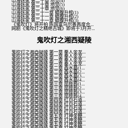
山海妖冢 第二十章 地觉(4)
山海妖冢 第二十章 地觉(5)
山海妖冢 第二十章 地觉(6)
山海妖冢 第二十一章 蟒腹升棺(1)
山海妖冢 第二十一章 蟒腹升棺(2)
山海妖冢 第二十一章 蟒腹升棺(3)
《鬼吹灯》将开拍 陈国富乌尔善再度合...
网剧《鬼吹灯之精绝古城》即将于3月开...
鬼吹灯之湘西疑陵
鬼吹灯之湘西疑陵 第一章 秦人金龙...
鬼吹灯之湘西疑陵 第一章 秦人金龙...
鬼吹灯之湘西疑陵 第一章 秦人金龙...
鬼吹灯之湘西疑陵 第一章 秦人金龙...
鬼吹灯之湘西疑陵 第二章 酉水墓(1...
鬼吹灯之湘西疑陵 第二章 酉水墓(2...
鬼吹灯之湘西疑陵 第二章 酉水墓(3...
鬼吹灯之湘西疑陵 第二章 酉水墓(4...
鬼吹灯之湘西疑陵 第三章 屈肢葬(1...
鬼吹灯之湘西疑陵 第三章 屈肢葬(2...
鬼吹灯之湘西疑陵 第三章 屈肢葬(3...
鬼吹灯之湘西疑陵 第三章 屈肢葬(4...
鬼吹灯之湘西疑陵 第四章 红白石道...
鬼吹灯之湘西疑陵 第四章 红白石道...
鬼吹灯之湘西疑陵 第四章 红白石道...
鬼吹灯之湘西疑陵 第四章 红白石道...
鬼吹灯之湘西疑陵 第五章 打神金鞭...
鬼吹灯之湘西疑陵 第五章 打神金鞭...
鬼吹灯之湘西疑陵 第五章 打神金鞭...
鬼吹灯之湘西疑陵 第五章 打神金鞭...