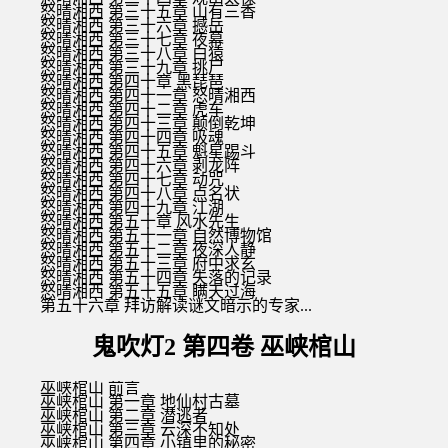
怒晴湘西 第三十五章 山有三香
怒晴湘西 第三十六章 撼岳
怒晴湘西 第三十七章 夜幕
怒晴湘西 第三十八章 白猿
怒晴湘西 第三十九章 挑尸
怒晴湘西 第四十章 黑琵琶
怒晴湘西 第四十一章 怒晴湘西
怒晴湘西 第四十二章 虎车
怒晴湘西 第四十三章 颠倒乾坤
怒晴湘西 第四十四章 吸魂
怒晴湘西 第四十五章 魁星踢斗
怒晴湘西 第四十六章 剥龙阵
怒晴湘西 第四十七章 动咒
怒晴湘西 第四十八章 点名状
怒晴湘西 第四十九章 江湖
怒晴湘西 第五十章 风水先生
怒晴湘西 第五十一章 自然博物馆
怒晴湘西 第五十二章 夜深人静
怒晴湘西 第五十三章 府中求玄
怒晴湘西 第五十四章 失落的记录
怒晴湘西 第五十五章 瞒天过海
第五十六章 拜访解读谜文暗示的专家...
鬼吹灯2 第四卷 巫峡棺山
巫峡棺山 前言
巫峡棺山 第一章 地仙村古墓
巫峡棺山 第二章 潜逃者
巫峡棺山 第三章 云深不知处
巫峡棺山 第四章 小镇里的秘密