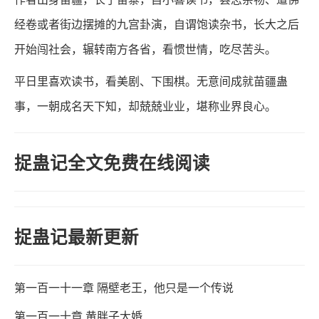
经卷或者街边摆摊的九宫卦演，自谓饱读杂书，长大之后
开始闯社会，辗转南方各省，看惯世情，吃尽苦头。
平日里喜欢读书，看美剧、下围棋。无意间成就苗疆蛊
事，一朝成名天下知，却兢兢业业，堪称业界良心。
捉蛊记全文免费在线阅读
捉蛊记最新更新
第一百一十一章 隔壁老王，他只是一个传说
第一百一十章 黄胖子大婚