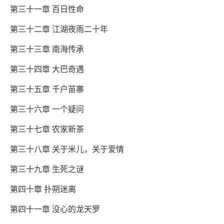
第三十一章 百日性命
第三十二章 江湖夜雨二十年
第三十三章 南海传承
第三十四章 大巴奇遇
第三十五章 千户苗寨
第三十六章 一个疑问
第三十七章 农家新茶
第三十八章 关于米儿，关于爱情
第三十九章 生死之谜
第四十章 扑朔迷离
第四十一章 没心的龙天罗