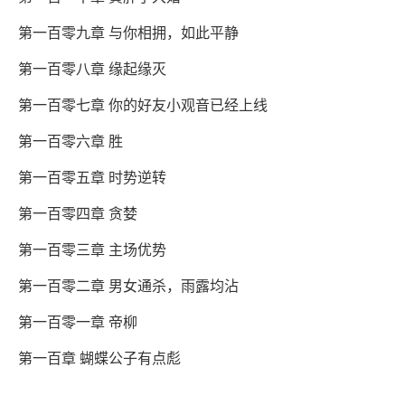
第一百零九章 与你相拥，如此平静
第一百零八章 缘起缘灭
第一百零七章 你的好友小观音已经上线
第一百零六章 胜
第一百零五章 时势逆转
第一百零四章 贪婪
第一百零三章 主场优势
第一百零二章 男女通杀，雨露均沾
第一百零一章 帝柳
第一百章 蝴蝶公子有点彪