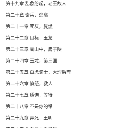
第十九章 乱象纷起，老王故人
第二十章 奇兵，逃离
第二十一章 死灰，复燃
第二十二章 目标，玉龙
第二十三章 雪山中，扇子陡
第二十四章 玉龙，第三国
第二十五章 白虎骑士，大理后裔
第二十六章 愤怒，救人
第二十七章 质询，等待
第二十八章 不是你的错
第二十九章 弄死，王明