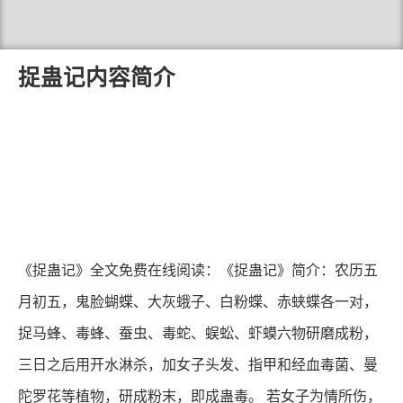
捉蛊记内容简介
《捉蛊记》全文免费在线阅读：《捉蛊记》简介：农历五
月初五，鬼脸蝴蝶、大灰蛾子、白粉蝶、赤蛱蝶各一对，
捉马蜂、毒蜂、蚕虫、毒蛇、蜈蚣、虾蟆六物研磨成粉，
三日之后用开水淋杀，加女子头发、指甲和经血毒菌、曼
陀罗花等植物，研成粉末，即成蛊毒。 若女子为情所伤，