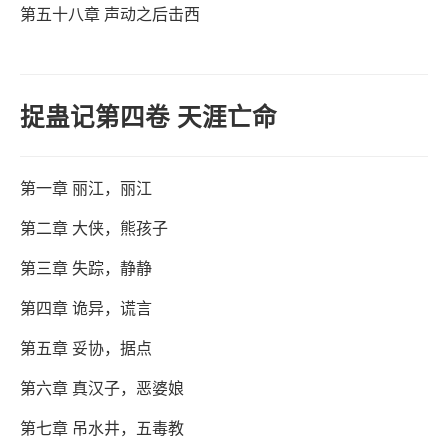
第五十八章 声动之后击西
捉蛊记第四卷 天涯亡命
第一章 丽江，丽江
第二章 大侠，熊孩子
第三章 失踪，静静
第四章 诡异，谎言
第五章 妥协，据点
第六章 真汉子，恶婆娘
第七章 吊水井，五毒教