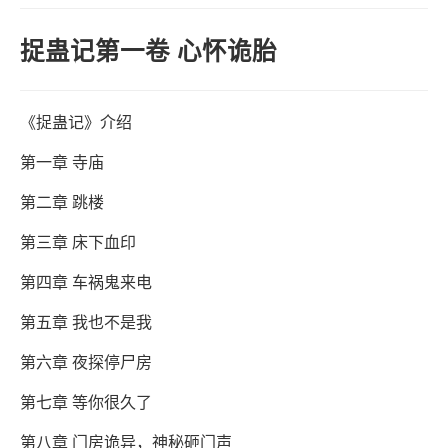
捉蛊记第一卷 心怀诡胎
《捉蛊记》介绍
第一章 寺庙
第二章 跳楼
第三章 床下血印
第四章 车祸鬼来电
第五章 我也不是我
第六章 夜探停尸房
第七章 等你很久了
第八章 门房诡异，神秘砸门声