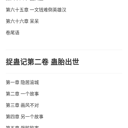
第六十五章 一文钱难倒英雄汉
第六十六章 呆呆
卷尾语
捉蛊记第二卷 蛊胎出世
第一章 隐居渝城
第二章 一个故事
第三章 画风不对
第四章 另一个故事
第五章 栽赃陷害