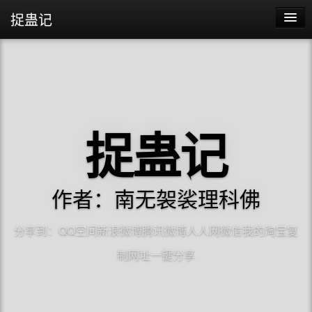
捉蛊记
捉蛊记
苗疆道事
苗疆蛊事
苗疆蛊事2
捉蛊记
官场小说大全
在线读书
作者：南无袈裟理科佛
四大名著
分享到：
QQ空间
新浪微博
腾讯微博
人人网
微信
我的淘宝
复
制网址
一键分享