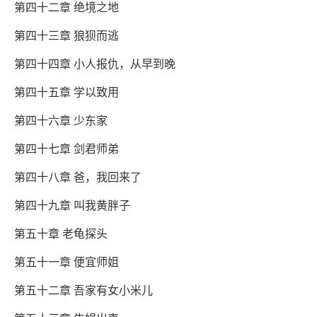
第四十二章 绝境之地
第四十三章 狼狈而逃
第四十四章 小人报仇，从早到晚
第四十五章 学以致用
第四十六章 少东家
第四十七章 剑君师弟
第四十八章 爸，我回来了
第四十九章 叫我黄胖子
第五十章 老龟探头
第五十一章 便宜师姐
第五十二章 吾家有女小米儿