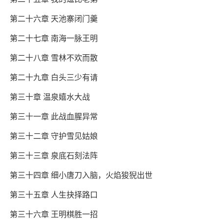
第二十六章 天池寨闭门羹
第二十七章 南海一脉王明
第二十八章 雪林不欢而散
第二十九章 白头三少有请
第三十章 温泉嬉水大战
第三十一章 此战血腥异常
第三十二章 守护雪见姑娘
第三十三章 泉底石刻法阵
第三十四章 细小唐刀入脑，火焰狻猊出世
第三十五章 人生抉择路口
第三十六章 王明棋胜一招