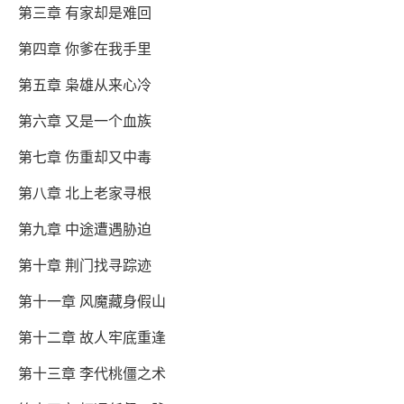
第三章 有家却是难回
第四章 你爹在我手里
第五章 枭雄从来心冷
第六章 又是一个血族
第七章 伤重却又中毒
第八章 北上老家寻根
第九章 中途遭遇胁迫
第十章 荆门找寻踪迹
第十一章 风魔藏身假山
第十二章 故人牢底重逢
第十三章 李代桃僵之术