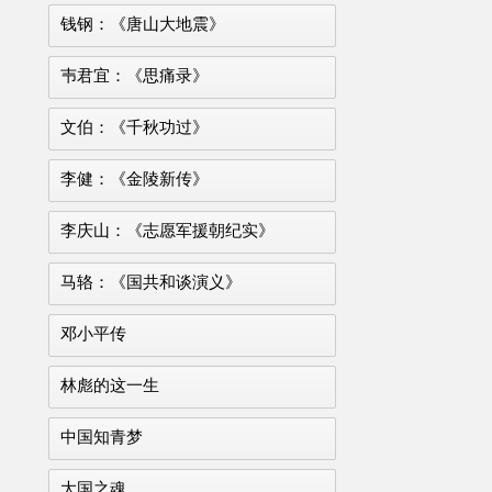
钱钢：《唐山大地震》
壭君宜：《思痛录》
文伯：《千秋功过》
李健：《金陵新传》
李庆山：《志愿军援朝纪实》
马辂：《国共和谈演义》
邓小平传
林彪的这一生
中国知青梦
大国之魂