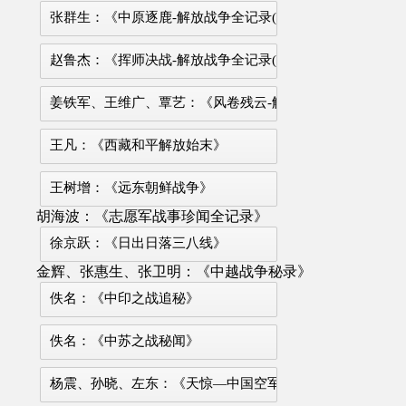
张群生：《中原逐鹿-解放战争全记录(3)》
赵鲁杰：《挥师决战-解放战争全记录(4)》
姜铁军、王维广、覃艺：《风卷残云-解放战争全记录(5)》
王凡：《西藏和平解放始末》
王树增：《远东朝鲜战争》
胡海波：《志愿军战事珍闻全记录》
徐京跃：《日出日落三八线》
金辉、张惠生、张卫明：《中越战争秘录》
佚名：《中印之战追秘》
佚名：《中苏之战秘闻》
杨震、孙晓、左东：《天惊—中国空军传奇》