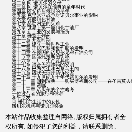
第二章 阿·诺贝尔的父母
第三章 阿·诺贝尔在瑞典的童年时代
第四章 随父侨居俄国的早年
第五章 克里米亚战争对诺贝尔事业的影响
第六章 征服硝化甘油
第七章 赫勒内堡的灾难
第八章 世界上第一座硝化甘油厂
第九章 新工业的发展与挫折
第十章 硅藻土炸药
第十一章 开发时期
第十二章 建立一种世界工业
第十三章 迁居巴黎和爆炸胶的发明
第十四章 在俄国的诺贝尔兄弟石油公司
第十五章 国际托拉斯的组成
第十六章 工厂、生产及其他
第十七章 混合无烟炸药的发明
第十八章 巴布先生和巴拿马丑闻
第十九章 线状无烟炸药诉讼案
第二十章 十九世纪九十年代诺贝尔的发明
第二十一章 回到瑞典——购买博福斯公司——在圣雷莫去
第二十二章 遗嘱
第二十三章 诺贝尔的个性略考
一位过劳者的旅行和休养
和平之友
阿·诺贝尔生活中的女性
诺贝尔机构与诺贝尔奖金
本站作品收集整理自网络, 版权归属拥有者全
权所有, 如侵犯了您的利益，请联系删除。