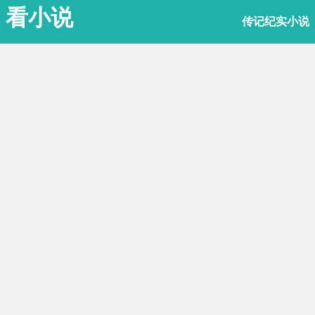
看小说
传记纪实小说