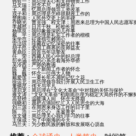
韩哲一：周总理关心和支持物资工作
马文瑞：思念不尽 精神常在
王 榕：忆周总理领导工资改革
戎子和：周总理是怎样抓财政工作的
楚图南：人民外交史上的丰碑
乔晓光 曹克强 程文津：周恩来总理为中国人民志愿军
李越然：日月千秋 松柏长青
杨琪良：我印象最深的几件事
戴 平：周总理是礼宾工作者的楷模
朱学范：征途指引赖周公
雷洁琼：珍藏在记忆深处的往事
胡子昂：爱国工商界的良师益友
黄鼎臣：回首当年话挚友
任 荣：西藏人民心中的好总理
彭光涵：他的心系念着海外华侨
吴冷西：严师的教诲
陈 寰：一个新闻工作者的怀念
魏 巍：怀念一位伟大人物
戴爱莲：一束长年不凋的记忆之花
徐运北：周总理领导我们开展人民卫生工作
董炳昆；伟大与平凡
谭启龙：周总理在“文化大革命”中对我的关怀与保护
雍文涛：“文化大革命”初期周总理为稳定大局所作的不懈
高登榜；温暖满人间 怀念无终期
强晓初：愿把点滴回忆汇入人民思念的大海
刘三源：在周恩来身边工作的日子里
陈 浩：一片公心 永鉴青史
张文健：周总理关心我们学习的往事
王保成：为了中南海的今天
乌兰夫：为少数民族的解放和发展呕心沥血