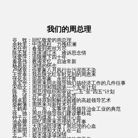
我们的周总理
谷 牧：回忆敬爱的周总理
余秋里：中流砥柱 力挽狂澜
宋任穷：春蚕到死丝方尽
陈丕显：滚滚浦江水 难诉思念情
张爱萍：追随麾下四十年
秦基伟：教诲常忆 启迪常新
杨易辰：深情的怀念
卢绪章：你要象八月风行出污泥而不染
王世泰：我在陕北红军时见到的周恩来
张化东：崇高形象 永照汗青
袁宝华：周恩来同志领导我们搞经济工作的几件往事
宋劭文；周总理和我国第一个五年计划
陈 先：周总理组织和审议“二五”至“四五”计划
杨 波：共产党人的崇高风范
顾卓新：坚持原则和解决困难的高超领导艺术
柴树藩：周恩来与新技术引进
王鹤寿 吕 东：实事求是地领导冶金工业的典范
徐 驰：周总理领导我们建设攀枝花
钟子云：他为煤炭工业倾注心血
池必卿：回忆周恩来总理的几件事
康世恩：大庆油田浸透了周总理的心血
宋振明：周总理和大庆人在一起
王 宪：碧水荡漾溢深情