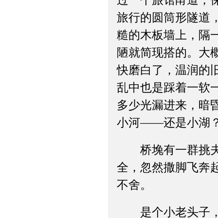
过一个旅馆甬道，
旅行的圆筒形隧道
糙的木板墙上，隔
陋就简现搭的。大
快磨白了，温润的
乱中也是踩着一软
多少光漏进来，暗
小河——还是小湖
桥堍有一群挑夫守
全，忽然撒脚飞奔
不舍。
是个小老头子，竟