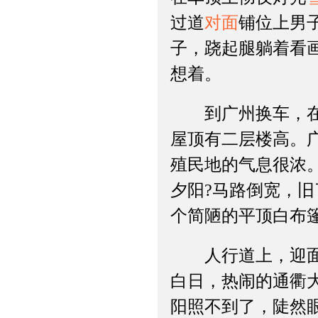
过道
对面
铺位上男
子，跷起腿躺着看
想着。
到广州换车，在旅
屋顶有二层楼高。
殖民地的气息很浓
夕阳?马路倒宽，
个简陋的平顶白布
人行道上，迎面来
白日，热闹的通衢
阳照不到了，陡然