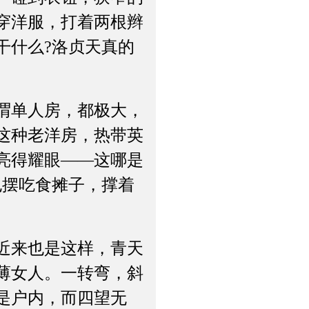
穿洋服，打着两根辫
干什么?洛贞天真的
谓单人房，都极大，
这种老洋房，热带英
亮得耀眼——这哪是
也摆吃食摊子，撑着
近来也是这样，青天
薄女人。一转弯，斜
是户内，而四望无