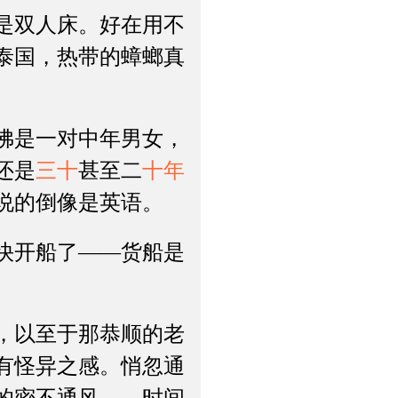
是双人床。好在用不
泰国，热带的蟑螂真
佛是一对中年男女，
还是
三十
甚至二
十年
说的倒像是英语。
快开船了——货船是
，以至于那恭顺的老
有怪异之感。悄忽通