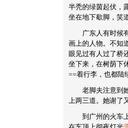
半秃的绿茵起伏，
坐在地下歇脚，笑道
广东人有时候有这
画上的人物。不知
眼见过有人过了桥
坐下来，在树荫下
==着行李，也都
老脚夫注意到她有
上两三道。她谢了
到广州的火车上她
在车顶上彻夜灯光