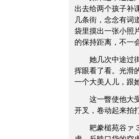
出去给两个孩子补
几条街，念念有词
袋里摸出一张小照
的保持距离，不一
她几次中途过街都
挥眼看了看。光滑
一个大美人儿，跟
这一瞥使他大受鼓
开叉，卷动起来拍
耙豢槌苑谷ァ３苑