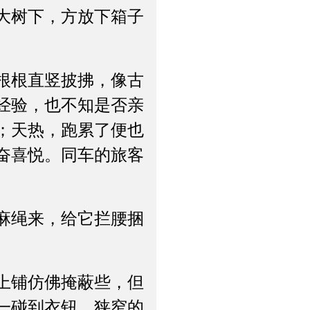
大树下，方放下箱子
根根直竖披拂，像古
经验，也不知是否亲
；天热，跑累了便也
奋喜悦。同车的旅客
麻绳来，给它拦腰捆
上铺仿佛掩蔽些，但
一碰到衣钮，狭窄的