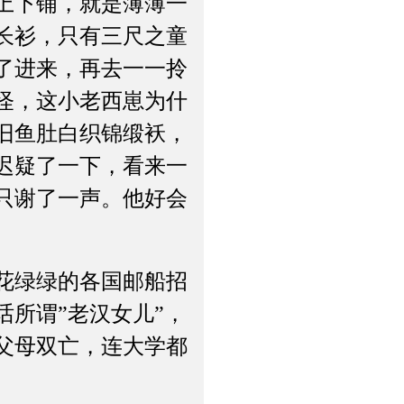
上下铺，就是薄薄一
长衫，只有三尺之童
了进来，再去一一拎
怪，这小老西崽为什
旧鱼肚白织锦缎袄，
迟疑了一下，看来一
只谢了一声。他好会
花绿绿的各国邮船招
所谓”老汉女儿”，
父母双亡，连大学都