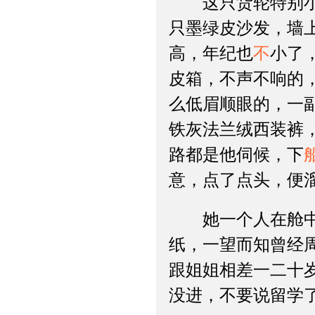
这只货轮特别小，
只墨绿皮沙发，墙
高，年纪也
不
小了
皮箱，不声不响的
么低眉顺眼的，一
铁灰法兰绒西装裤
路都是他伺候，下
意，点了点头，便
她一个人在舱中理
纸，一望而知曾经
跟姐姐相差一二十
没进，不要说留学