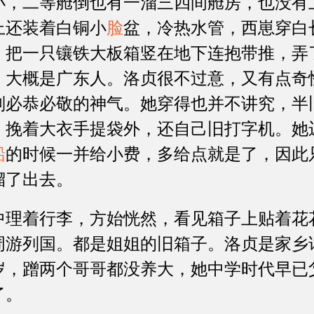
二等舱倒也有一溜三四间舱房，也没有
上还装着白铜小
脸
盆，冷热水管，西崽穿白
，把一只镶铁大板箱竖在地下连抱带推，弄
，大概是广东人。洛贞很不过意，又有点奇
副必恭必敬的神气。她穿得也并不讲究，半
，挽着大衣手提袋外，还自己旧打字机。她
船
的时候一并给小费，多给点就是了，因此
溜了出去。
着行李，方始恍然，看见箱子上贴着花
周游列国。都是姐姐的旧箱子。洛贞是家乡话
岁，蹭两个哥哥都没养大，她中学时代早已
了。