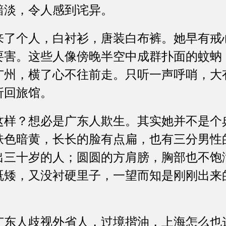
黯淡，令人感到诧异。
个人，白衬衫，唐装白布裤。她早有戒
要害。这些人像傍晚半空中成群扑面的蚊蚋
广州，横了心不往前走。只听一声呼哨，大
折回旅馆。
？想必是广东人欺生。其实她并不是个
肤色暗黄，长长的脸有点扁，也有三分男性
出三十岁的人；圆圆的方肩膀，胸部也不饱
既矮，又没衬硬里子，一望而知是刚刚出来
人歧视外省人，过境揩油，上海怎么也