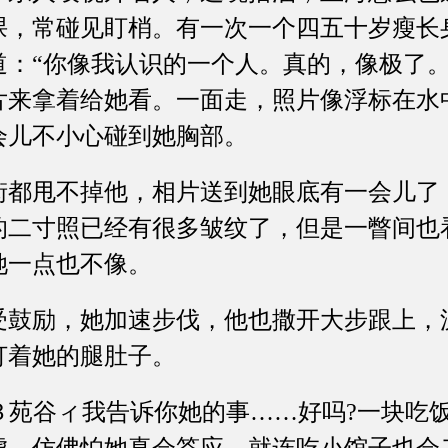
课，常碰见盯梢。有一次一个四五十岁瘦长
道：“你像我认识的一个人。真的，像极了。
片来拿着给她看。一面走，照片像浮标在水
会儿不小心碰到她胸部。
甩不掉他，相片送到她眼底有一会儿了
的二寸照已经有很多皱纹了，但是一瞥间也
她一点也不像。
励，她加速步伐，他也撒开大步跟上，
打着她的腿肚子。
谷ィ我告诉你她的事……好吗?一块吃饭