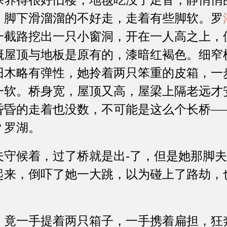
保养得很好旧楼，地毯吃没了足音，静悄悄
，脚下滑溜溜的不好走，走着有些脚软。罗
一截路挖出一只小窗洞，开在一人高之上，
概屋顶与地板是原有的，漆暗红褐色。细窄
旧木略有弹性，她拎着两只笨重的皮箱，一
一软。桥身宽，屋顶又高，屋梁上隔老远才
昏昏的走着也没数，不可能是这么个长桥—
？罗湖。
候着，过了桥就是出-了，但是她那脚夫
起来，倒吓了她一大跳，以为碰上了路劫，
一手提着两只箱子，一手携着扁担，狂