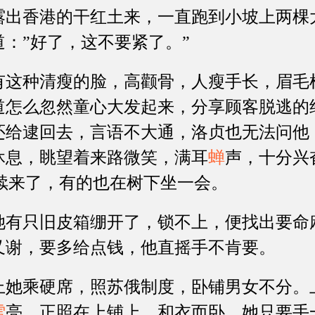
露出香港的干红土来，一直跑到小坡上两棵
：”好了，这不要紧了。”
种清瘦的脸，高颧骨，人瘦手长，眉毛
道怎么忽然童心大发起来，分享顾客脱逃的
还给逮回去，言语不大通，洛贞也无法问他
休息，眺望着来路微笑，满耳
蝉
声，十分兴
陆续来了，有的也在树下坐一会。
只旧皮箱绷开了，锁不上，便找出要命
又谢，要多给点钱，他直摇手不肯要。
乘硬席，照苏俄制度，卧铺男女不分。
雪
亮，正照在上铺上。和衣而卧，她只要手