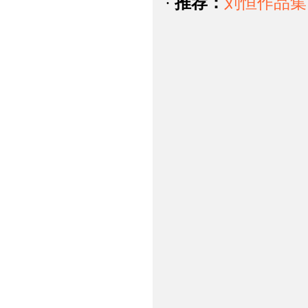
·
推荐：
刘恒作品集