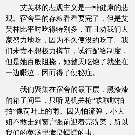
艾芙林的悲观主义是一种健康的悲
观。宿舍里的存粮看看要完了，但是艾
芙林比平时吃得特别多，而且劝我们大
家努力地吃，因为不久便没的吃了。我
们未尝不想极力撙节，试行配给制度，
但是她百般阻挠，她整天吃饱了就坐在
一边啜泣，因而得了便秘症。
我们聚集在宿舍的最下层，黑漆漆
的箱子间里，只听见机关枪“忒啦啦拍
拍”像荷叶上的雨。因为怕流弹，小大
姐不敢走到窗户跟前迎着亮洗菜，所以
我们的菜汤里满是蠕蠕的虫。