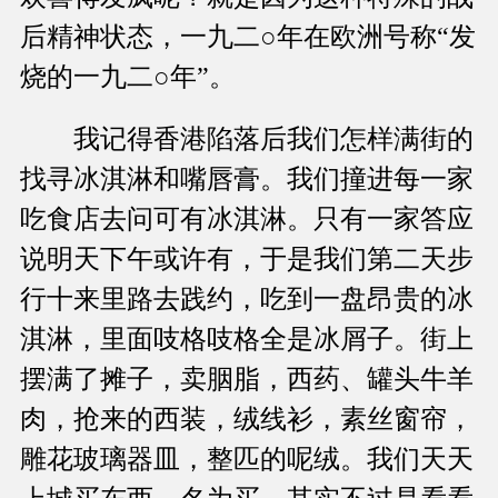
后精神状态，一九二○年在欧洲号称“发
烧的一九二○年”。
我记得香港陷落后我们怎样满街的
找寻冰淇淋和嘴唇膏。我们撞进每一家
吃食店去问可有冰淇淋。只有一家答应
说明天下午或许有，于是我们第二天步
行十来里路去践约，吃到一盘昂贵的冰
淇淋，里面吱格吱格全是冰屑子。街上
摆满了摊子，卖胭脂，西药、罐头牛羊
肉，抢来的西装，绒线衫，素丝窗帘，
雕花玻璃器皿，整匹的呢绒。我们天天