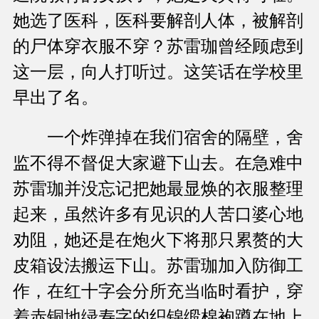
她选了医科，医科要解剖人体，被解剖
的尸体穿衣服不穿？苏雷珈曾经顾虑到
这一层，向人打听过。这笑话在学校里
早出了名。
一个炸弹掉在我们宿舍的隔壁，舍
监不得不督促大家避下山去。在急难中
苏雷珈并没忘记把她最显焕的衣服整理
起来，虽然许多有见识的人苦口婆心地
劝阻，她还是在炮火下将那只累赘的大
皮箱设法搬运下山。苏雷珈加入防御工
作，在红十字会分所充当临时看护，穿
着赤铜地绿寿字的织锦缎棉袍蹲在地上