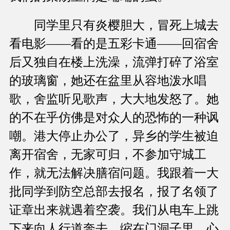
同学里只有炎樱胆大，冒死上城去
看电影——看的是五彩卡通——回宿舍
后又独自在楼上洗澡，流弹打碎了浴室
的玻璃窗，她还在盆里从容地泼水唱
歌，舍监听见歌声，大大地发怒了。她
的不在乎仿佛是对众人的恐怖的一种讽
嘲。港大停止办公了，异乡的学生被迫
离开宿舍，无家可归，不参加守城工
作，就无法解决膳宿问题。我跟着一大
批同学到防空总部去报名，报了名领了
证章出来就遇着空袭。我们从电车上跳
下来向人行道奔去，缩在门洞子里，心