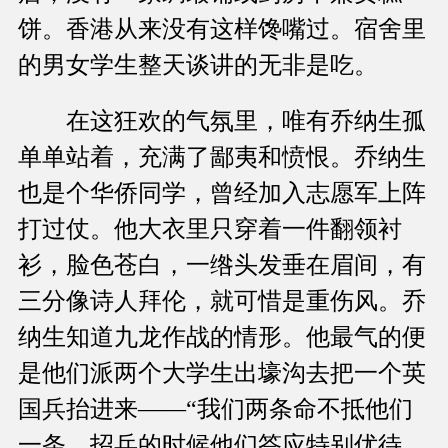
饼。香港从来没有这样馋嘴过。宿舍里
的男女学生整天谈讲的无非是吃。
在这狂欢的气氛里，唯有乔纳生孤
单单站着，充满了鄙夷和愤恨。乔纳生
也是个华侨同学，曾经加入志愿军上阵
打过仗。他大衣里只穿着一件翻领衬
衫，脸色苍白，一绺头发垂在眉间，有
三分像诗人拜伦，就可惜是重伤风。乔
纳生知道九龙作战的情形。他最气的便
是他们派两个大学生出壕沟去把一个英
国兵抬进来——“我们两条命不抵他们
一条。招兵的时候他们答应特别优待，