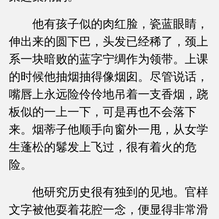
他有孩子似的肉红脸，瓷蓝眼睛，
伸出来的圆下巴，头发已经稀了，颈上
系一块暗败的蓝字宁绸作为领带。上课
的时候他抽烟抽得像烟囱。尽管说话，
嘴唇上永远险伶伶地吊着一支香烟，跷
板似的一上一下，可是再也不会落下
来。烟蒂子他顺手向窗外一甩，从女学
生蓬松的鬈发上飞过，很有着火的危
险。
他研究历史很有独到的见地。官样
文字被他耍着花腔一念，便显得非常滑