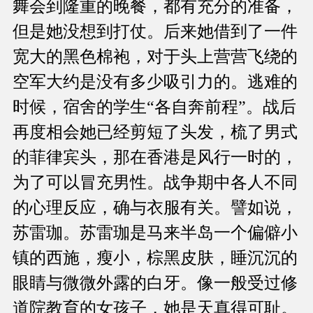
舞会到隆重的晚餐，都有充分的准备，
但是她没想到打仗。后来她借到了一件
宽大的黑色棉袍，对于头上营营飞绕的
空军大约是没有多少吸引力的。逃难的
时候，宿舍的学生“各自奔前程”。战后
再度相会她已经剪短了头发，梳了男式
的菲律宾头，那在香港是风行一时的，
为了可以冒充男性。战争期中各人不同
的心理反应，确与衣服有关。譬如说，
苏雷珈。苏雷珈是马来半岛一个偏僻小
镇的西施，瘦小，棕黑皮肤，睡沉沉的
眼睛与微微外露的白牙。像一般受过修
道院教育的女孩子，她是天真得可耻。