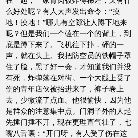
在一起，一家骨肉被炸得稀烂，又有什
么好处呢？有人大声发出命令：“摸
地！摸地！”哪儿有空隙让人蹲下地来
呢？但是我们一个磕在一个的背上，到
底是蹲下来了。飞机往下扑，砰的一
声，就在头上。我把防空员的铁帽子罩
住了脸，黑了好一会，才知道我们并没
有死，炸弹落在对街。一个大腿上受了
伤的青年店伙被抬进来了，裤子卷上
去，少微流了点血。他很愉快，因为他
是群众的注意集中点。门洞子外的人起
先捶门捶不开，现在更理直气壮了，七
嘴八舌嚷：“开门呀，有人受了伤在这