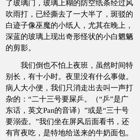
了玻璃门，玻璃上糊的防空纸条经过风
吹雨打，已经撕去了一大半了，斑驳的
白迹子像巫魔的小纸人，尤其在晚上，
深蓝的玻璃上现出奇形怪状的小白魍魉
的剪影。
我们倒也不怕上夜班，虽然时间特
别长，有十小时。夜里没有什么事做。
病人大小便，我们只消走出去叫一声打
杂的：“二十三号要屎乒。（“乒”是广
东话，英文Pan的音译）”或是“三十号
要溺壶。”我们坐在屏风后面看书，还
有宵夜吃，是特地给送来的牛奶面包。