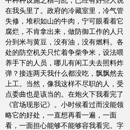
中种种设施之糟与乱，已经有好些人说
在我头里了。政府的冷藏室里，冷气管
失修，堆积如山的牛肉，宁可眼看着它
腐烂，不肯拿出来，做防御工作的人只
分到米与黄豆，没有油，没有燃料。各
处的防空机关只忙着争柴争米，设法喂
养手下的人员，哪儿有闲工夫去照料炸
弹？接连两天我什么都没吃，飘飘然去
上工。当然，像我这样不尽职的人，受
点委曲也是该当的。在炮火下我看完了
《官场现形记》。小时候看过而没能领
略它的好处，一直想再看一遍，一面
看，一面担心能够不能够容我看完。字