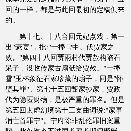
回的一样，都是与此回最初的定稿俱来
的。
第十七、十八合回元妃点戏，第一
出"豪宴"，批:"一捧雪中。伏贾家之
败。"第四十八回贾雨村代贾赦构陷石
呆子，没收传家古扇献给贾赦。"一捧
雪"玉杯象征石家珍藏的扇子，同是"怀
璧其罪"。第七十五回甄家抄家，贾政
代为隐匿财物，是极严重的罪名。但是
第五回太虚幻境第十三支曲词说:"家事
消亡首罪宁"。宁府除非乱伦罪旧案重