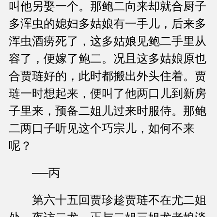
叫他另娶一个。那鲍二向来却就合厨子
多浑虫的媳妇多姑娘有一手儿，后来多
浑虫酒痨死了，这多姑娘见鲍二手里从
容了，便嫁了鲍二。况且这多姑娘原也
合贾琏好的，此时都搬出外头住着。贾
琏一时想起来，便叫了他两口儿到新房
子里来，预备二姐儿过来时服侍。那鲍
二两口子听见这个巧宗儿，如何不来
呢？
──丙
第六十五回贾珍趁贾琏不在尤二姐