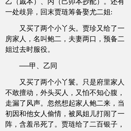
乙（戚本）、丙（己卯本抄配）。还有
一处歧异，回末贾琏筹备娶尤二姐:
又买了两个小丫头。贾珍又给了一
房家人，名叫鲍二，夫妻两口，预备二
姐过去时服役。
──甲、乙同
又买了两个小丫鬟。只是府里家人
不敢擅动，外头买人，又怕不知心腹，
走漏了风声。忽然想起家人鲍二来，当
初因和他女人偷情，被凤姐儿打闹了一
阵，含羞吊死了。贾琏给了二百银子，