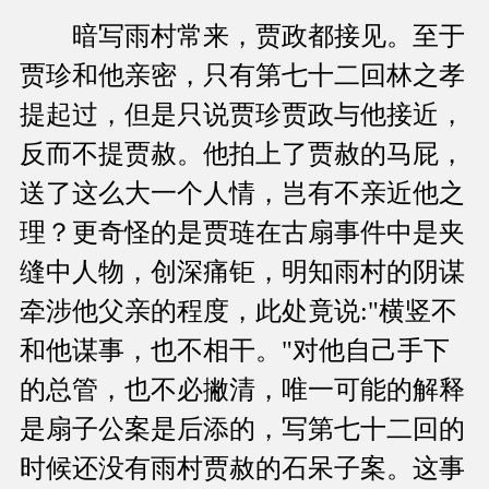
暗写雨村常来，贾政都接见。至于
贾珍和他亲密，只有第七十二回林之孝
提起过，但是只说贾珍贾政与他接近，
反而不提贾赦。他拍上了贾赦的马屁，
送了这么大一个人情，岂有不亲近他之
理？更奇怪的是贾琏在古扇事件中是夹
缝中人物，创深痛钜，明知雨村的阴谋
牵涉他父亲的程度，此处竟说:"横竖不
和他谋事，也不相干。"对他自己手下
的总管，也不必撇清，唯一可能的解释
是扇子公案是后添的，写第七十二回的
时候还没有雨村贾赦的石呆子案。这事