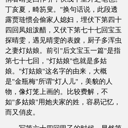
丁亥夏，畸笏叟。"换句话说，此段透
露贾琏惯会偷家人媳妇，埋伏下第四十
四回凤姐泼醋，又伏下第七十七回宝玉
探晴雯，遇见晴雯的表嫂，厨子多浑虫
之妻灯姑娘。前引"后文宝玉一篇"是指
第七十七回，"灯姑娘"也就是多姑
娘。"灯姑娘"这名字的由来，大概
是"金瓶梅"所谓"灯人儿"，美貌的人
物，像灯笼上画的。比较费解，不
如"多姑娘"用她夫家的姓，容易记忆，
而又俏皮。