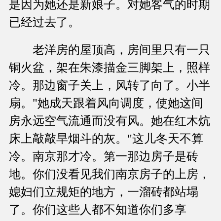
是因为她还是新娘子。对她客气的时期
已经过去了。
老洋房的屋顶高，房间里只有一只
铜火盆，架在朱漆描金三脚架上，照样
冷。那边窗子关上，风转了向了。小半
扇。"她成天跟着风向调度，使她这间
房永远空气流通而没有风。她在红木炕
床上敲敲旱烟斗的灰。"这儿冬天不算
冷。南京那才冷。第一那边房子是砖
地。你们没看见我们南京房子的上房，
媳妇们立规矩的地方，一溜砖都站塌
了。你们这些人都不知道你们多享