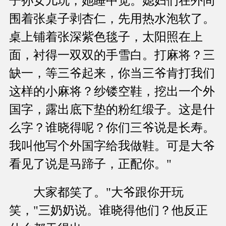
子孙女儿玩，她睡中觉。媳妇们在外间
围着张桌子剥杏仁，先用热水泡软了。
桌上铺着张深紫色毯子，太阳照在上
面，衬得一双双的手雪白。打麻将？三
缺一，等三爷起来，你当三爷肯打我们
这样的小麻将？纱镂空鞋，挖出一个外
国字，露出底下垫的粉红缎子。这是什
么字？谁晓得呢？你们三爷说是长寿。
我叫他写个外国字给我做鞋。可是大爷
看见了说是马蹄子，正配你。"
大家都笑了。"大爷跟你开玩
笑，"三奶奶说。谁晓得他们？他反正