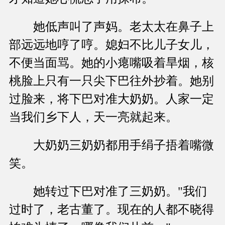
她低声叫了声妈。老太太在鼻子上
部远远地哼了哼。媳妇不比儿子女儿，
不便当面骂。她的小瘪嘴吸着旱烟，核
桃脸上只有一只尖下巴往外抄着。她别
过脸来，将下巴对准大奶奶。人家一定
当我们乡下人，天一亮就起来。
大奶奶三奶奶都用手绢子捂着嘴微
笑。
她转过下巴对准了三奶奶。"我们
过时了，老古董了。现在的人都不晓得