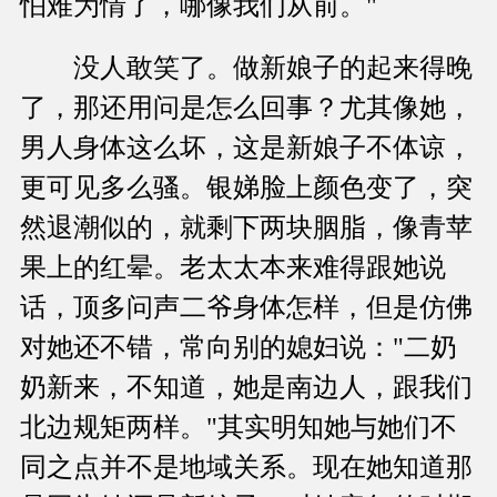
怕难为情了，哪像我们从前。"
没人敢笑了。做新娘子的起来得晚
了，那还用问是怎么回事？尤其像她，
男人身体这么坏，这是新娘子不体谅，
更可见多么骚。银娣脸上颜色变了，突
然退潮似的，就剩下两块胭脂，像青苹
果上的红晕。老太太本来难得跟她说
话，顶多问声二爷身体怎样，但是仿佛
对她还不错，常向别的媳妇说："二奶
奶新来，不知道，她是南边人，跟我们
北边规矩两样。"其实明知她与她们不
同之点并不是地域关系。现在她知道那