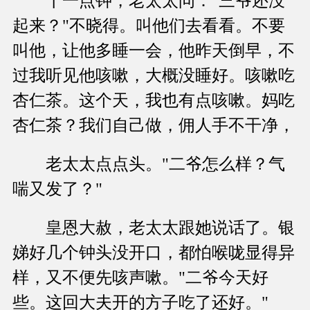
十一点钟，老太太问："三爷还没
起来？"不晓得。叫他们去看看。不要
叫他，让他多睡一会，他昨天倒早，不
过我听见他咳嗽，大概没睡好。咳嗽吃
杏仁茶。这个天，我也有点咳嗽。妈吃
杏仁茶？我们自己做，佣人手不干净，
老太太点点头。"二爷怎么样？气
喘又发了？"
皇恩大赦，老太太跟她说话了。银
娣好几个钟头没开口，都怕喉咙显得异
样，又不便先咳声嗽。"二爷今天好
些。这回大夫开的方子吃了还好。"