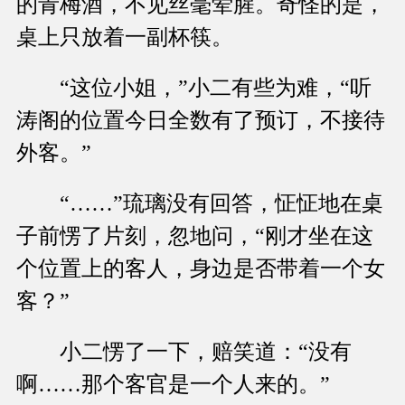
的青梅酒，不见丝毫荤腥。奇怪的是，
桌上只放着一副杯筷。
“这位小姐，”小二有些为难，“听
涛阁的位置今日全数有了预订，不接待
外客。”
“……”琉璃没有回答，怔怔地在桌
子前愣了片刻，忽地问，“刚才坐在这
个位置上的客人，身边是否带着一个女
客？”
小二愣了一下，赔笑道：“没有
啊……那个客官是一个人来的。”