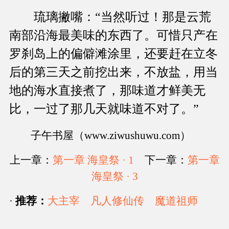
琉璃撇嘴：“当然听过！那是云荒
南部沿海最美味的东西了。可惜只产在
罗刹岛上的偏僻滩涂里，还要赶在立冬
后的第三天之前挖出来，不放盐，用当
地的海水直接煮了，那味道才鲜美无
比，一过了那几天就味道不对了。”
子午书屋（www.ziwushuwu.com）
上一章：
第一章 海皇祭 · 1
下一章：
第一章
海皇祭 · 3
·
推荐：
大主宰
凡人修仙传
魔道祖师