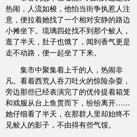
热闹，人流如梭，他怕当街争执惹人注
意，便拉着她找了一个相对安静的路边
小摊坐下。琉璃四处找不到那个鲛人，
逛了半天，肚子也饿了，闻到香气更是
走不动路，便一起坐了下来。
集市中聚集着上千的人，热闹非
凡。看着西荒人吞刀吐火的惊险杂耍，
旁边那些已经表演完了的优伶提着箱笼
和戏服从台上鱼贯而下，纷纷离开……
她仔细看了半天，在那群人里却始终不
见鲛人的影子，不由得有些气馁。