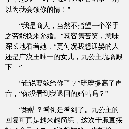
以为我会领你的情！”
“我是商人，当然不指望一个举手
之劳能换来允婚。”慕容隽苦笑，意味
深长地看着她，“更何况我想迎娶的人
还是广漠王唯一的女儿，九公主琉璃殿
下。”
“谁说要嫁给你了？”琉璃提高了声
音，“你没看到我退回的婚帖吗？”
“婚帖？看倒是看到了。九公主的
回复可真是越来越简练，这次干脆直接