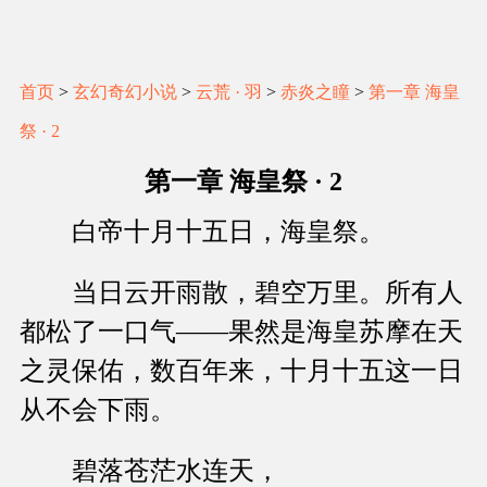
首页
>
玄幻奇幻小说
>
云荒 · 羽
>
赤炎之瞳
>
第一章 海皇
祭 · 2
第一章 海皇祭 · 2
白帝十月十五日，海皇祭。
当日云开雨散，碧空万里。所有人
都松了一口气——果然是海皇苏摩在天
之灵保佑，数百年来，十月十五这一日
从不会下雨。
碧落苍茫水连天，