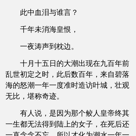
此中血泪与谁言？
千年未消海皇恨，
一夜涛声到枕边。
十月十五日的大潮出现在九百年前
乱世初定之时，此后数百年，来自碧落
海的怒潮一年一度准时造访叶城，壮观
无比，堪称奇迹。
有人说，是因为那个鲛人皇帝终其
一生都无法得到陆上的女子，在死后还
一直念念不忘，所以才化为潮水一年一