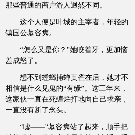
那些普通的商户游人迥然不同。
这个人便是叶城的主宰者，年轻的
镇国公慕容隽。
“怎么又是你？”她咬着牙，更加恼
羞成怒了。
想不到螳螂捕蝉黄雀在后，她才不
相信是什么见鬼的“有缘”。这三年来，
这家伙一直在死缠烂打地向自己求亲，
一直没有断了念头。
“嘘——”慕容隽站了起来，顺手把