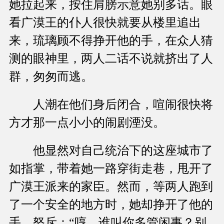
她拉起来，按住肩膀示意她别多话。眼
看广漠王的仆人很快就要从楼里追出
来，琉璃顾不得挣开他的手，在众人猜
测的眼神里，两人二话不说就挤出了人
群，匆匆而逃。
人潮在他们身后闭合，喧闹很快将
方才那一点小小的闹剧湮没。
他显然对自己统治下的这座城市了
如指掌，带着她一路穿街走巷，甩开了
广漠王派来的家臣。然而，等两人跑到
了一个安全的地方时，她却挣开了他的
手，怒斥：“哼，谁叫你多管闲事？别