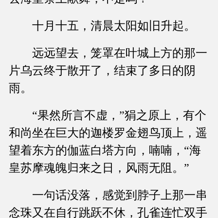
十月十五，清晨太阳如旧升起。
远远望去，笼罩在叶城上方的那一
片乌云终于散开了，结束了多日的阴
雨。
“果然所言不虚，”狷之原上，有个
和尚坐在巨大的迦楼罗金翅鸟顶上，遥
望着东方的伽蓝白塔方向，喃喃，“海
皇苏摩魂魄归来之日，风雨无阻。”
一句话没落，感觉到脖子上那一串
念珠又在自行跳跃不休，孔雀连忙双手