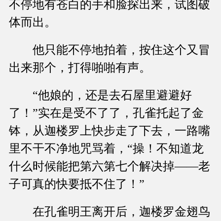
不停地有苍白的手和脸探出来，试图破
体而出。
他只能不停地拍着，按住这个又冒
出来那个，打得啪啪有声。
“他娘的，还是去石屋里避避好
了！”实在是受不了了，孔雀托起了金
钵，从迦楼罗上快步走了下去，一路嘴
里不干不净地咒骂着，“操！不知道龙
什么时候能把第六第七个解决掉——老
子可真的快要抵不住了！”
在孔雀明王离开后，迦楼罗金翅鸟