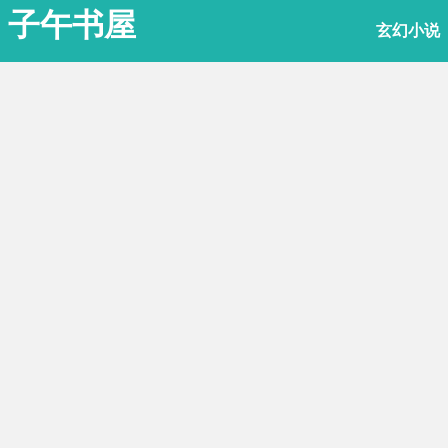
子午书屋
玄幻小说