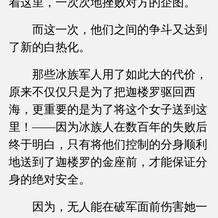
着这里，一次次地挫败对方的企图。
而这一次，他们之间的争斗又达到
了新的白热化。
那些冰族军人用了如此大的代价，
原来不仅仅只是为了把迦楼罗驱回西
海，更重要的是为了将这个女子送到这
里！——因为冰族人在数百年的失败后
终于明白，只有将他们控制的分身顺利
地送到了迦楼罗的金座前，才能保证分
身的绝对安全。
因为，无人能在破军面前伤害她一