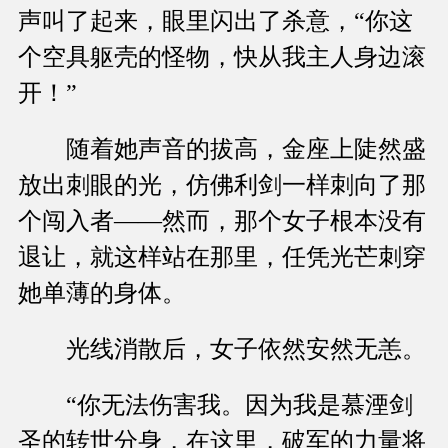
声叫了起来，眼里闪出了杀意，“你这
个空具躯壳的怪物，快从我主人身边滚
开！”
随着她声音的拔高，金座上陡然盛
放出刺眼的光，仿佛利剑一样刺向了那
个闯入者——然而，那个女子根本没有
退让，就这样站在那里，任凭光芒刺穿
她单薄的身体。
光线消散后，女子依然安然无恙。
“你无法伤害我。因为我是慕湮剑
圣的转世分身，在这里，破军的力量将