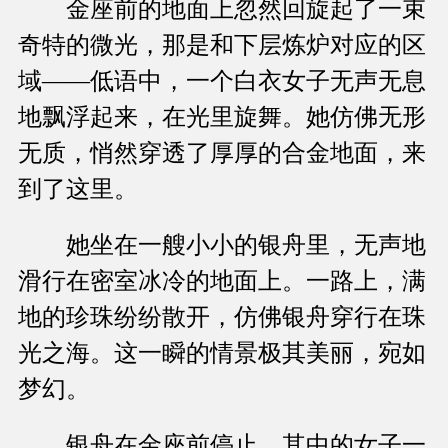
金座前的地面上忽然回旋起了一束
奇特的微光，那是和下层炼炉对应的区
域——低语中，一个白衣女子无声无息
地飘浮起来，在光里旋舞。她仿佛无形
无质，悄然穿透了厚厚的合金地面，来
到了这里。
她坐在一艘小小的银舟里，无声地
滑行在密室冰冷的地面上。一路上，满
地的珍珠纷纷散开，仿佛银舟穿行在珠
光之海。这一瞬的情景极其美丽，宛如
梦幻。
银舟在金座前停止，其中的女子一