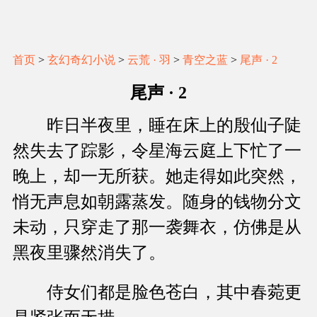
首页
>
玄幻奇幻小说
>
云荒 · 羽
>
青空之蓝
>
尾声 · 2
尾声 · 2
昨日半夜里，睡在床上的殷仙子陡
然失去了踪影，令星海云庭上下忙了一
晚上，却一无所获。她走得如此突然，
悄无声息如朝露蒸发。随身的钱物分文
未动，只穿走了那一袭舞衣，仿佛是从
黑夜里骤然消失了。
侍女们都是脸色苍白，其中春菀更