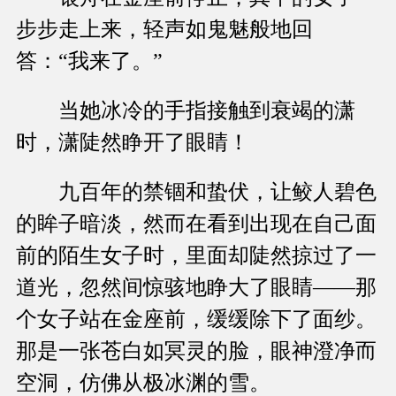
步步走上来，轻声如鬼魅般地回
答：“我来了。”
当她冰冷的手指接触到衰竭的潇
时，潇陡然睁开了眼睛！
九百年的禁锢和蛰伏，让鲛人碧色
的眸子暗淡，然而在看到出现在自己面
前的陌生女子时，里面却陡然掠过了一
道光，忽然间惊骇地睁大了眼睛——那
个女子站在金座前，缓缓除下了面纱。
那是一张苍白如冥灵的脸，眼神澄净而
空洞，仿佛从极冰渊的雪。