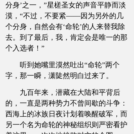
分身’之一，”星槎圣女的声音平静而淡
漠，“不过，不要紧——因为另外的几
个分身，自然会有‘命轮’的人来替我除
去。到了最后，我，肯定会是唯一的那
个入选者！”
听到她嘴里漠然吐出“命轮”两个
字，那一瞬，潇陡然明白过来了。
九百年来，潜藏在大陆和平背后
的，一直是两种势力不曾间歇的斗争：
西海上的冰族日夜计划着唤醒破军，而
另一个名为命轮的神秘组织则严密看护