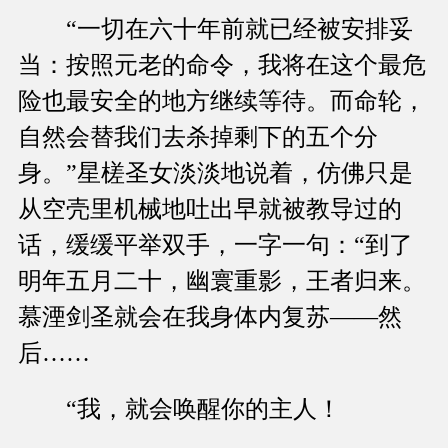
“一切在六十年前就已经被安排妥
当：按照元老的命令，我将在这个最危
险也最安全的地方继续等待。而命轮，
自然会替我们去杀掉剩下的五个分
身。”星槎圣女淡淡地说着，仿佛只是
从空壳里机械地吐出早就被教导过的
话，缓缓平举双手，一字一句：“到了
明年五月二十，幽寰重影，王者归来。
慕湮剑圣就会在我身体内复苏——然
后……
“我，就会唤醒你的主人！