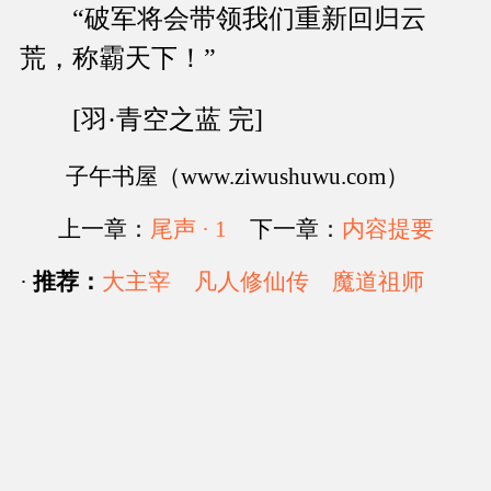
“破军将会带领我们重新回归云
荒，称霸天下！”
[羽·青空之蓝 完]
子午书屋（www.ziwushuwu.com）
上一章：
尾声 · 1
下一章：
内容提要
·
推荐：
大主宰
凡人修仙传
魔道祖师