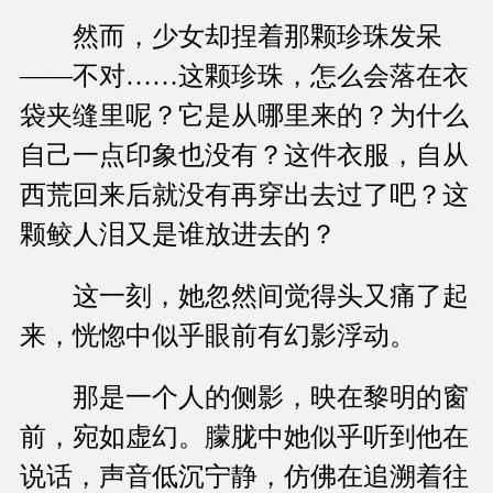
然而，少女却捏着那颗珍珠发呆
——不对……这颗珍珠，怎么会落在衣
袋夹缝里呢？它是从哪里来的？为什么
自己一点印象也没有？这件衣服，自从
西荒回来后就没有再穿出去过了吧？这
颗鲛人泪又是谁放进去的？
这一刻，她忽然间觉得头又痛了起
来，恍惚中似乎眼前有幻影浮动。
那是一个人的侧影，映在黎明的窗
前，宛如虚幻。朦胧中她似乎听到他在
说话，声音低沉宁静，仿佛在追溯着往