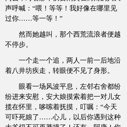
声呼喊：“喂！等等！我好像在哪里见
过你……等一等！”
然而她越叫，那个西荒流浪者便越
不停步。
一个走一个追，两人一前一后地沿
着八井坊疾走，转眼便不见了身形。
眼看一场风波平息，左邻右舍都纷
纷进来安慰，安大娘摸索着把一对儿女
揽在怀里，哆嗦着抚摸，叮嘱：“今天
可吓死娘了……心儿，以后你遇到这种