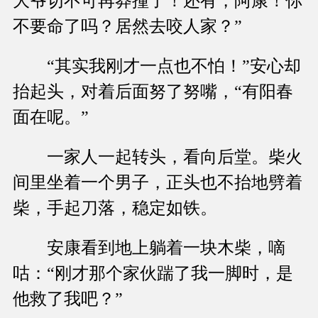
大爷切不可再莽撞了！还有，阿康！你
不要命了吗？居然去咬人家？”
“其实我刚才一点也不怕！”安心却
抬起头，对着后面努了努嘴，“有阳春
面在呢。”
一家人一起转头，看向后堂。柴火
间里坐着一个男子，正头也不抬地劈着
柴，手起刀落，稳定如铁。
安康看到地上躺着一块木柴，嘀
咕：“刚才那个家伙踹了我一脚时，是
他救了我吧？”