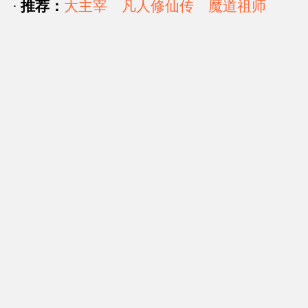
·
推荐：
大主宰
凡人修仙传
魔道祖师