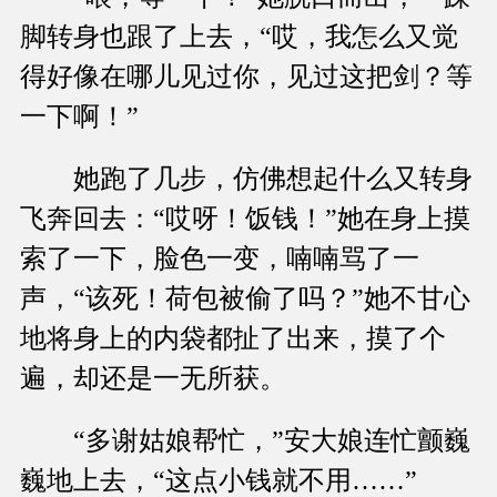
脚转身也跟了上去，“哎，我怎么又觉
得好像在哪儿见过你，见过这把剑？等
一下啊！”
她跑了几步，仿佛想起什么又转身
飞奔回去：“哎呀！饭钱！”她在身上摸
索了一下，脸色一变，喃喃骂了一
声，“该死！荷包被偷了吗？”她不甘心
地将身上的内袋都扯了出来，摸了个
遍，却还是一无所获。
“多谢姑娘帮忙，”安大娘连忙颤巍
巍地上去，“这点小钱就不用……”