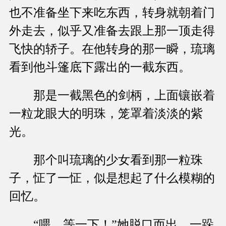
也不准备坐下来吃东西，转身就朝着门
外走去，似乎又准备去跟上那一顶走得
飞快的轿子。在他转身的那一瞬，琉璃
看到他斗篷底下露出的一截东西。
那是一截黑色的剑柄，上面镶嵌着
一粒龙眼大的明珠，笼罩着淡淡的紫
光。
那个叫琉璃的少女看到那一粒珠
子，怔了一怔，似是想起了什么模糊的
回忆。
“喂，等一下！”她脱口而出，一跺