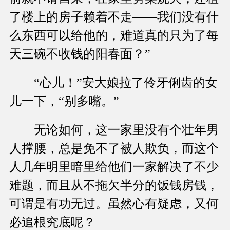
了楼上的房子赖着不走——我们没有什
么东西可以给他的，难道真的只为了每
天三碗不收钱的阳春面？”
“心儿！”安大娘拉了伶牙俐齿的女
儿一下，“别多嘴。”
无论如何，这一家里没有个壮年男
人撑腰，总是免不了被人欺负，而这个
人几年明里暗里给他们一家解决了不少
难题，而且从不拖欠半分的饭钱房钱，
可谓是有功无过。虽然心有疑虑，又何
必追根究底呢？