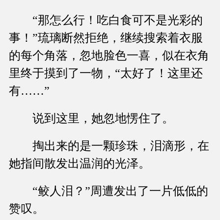
“那怎么行！吃白食可不是光彩的
事！”琉璃断然拒绝，继续搜索着衣服
的每个角落，忽地脸色一喜，似在衣角
里终于摸到了一物，“太好了！这里还
有……”
说到这里，她忽地愣住了。
掏出来的是一颗珍珠，泪滴形，在
她指间散发出温润的光泽。
“鲛人泪？”周遭发出了一片低低的
赞叹。