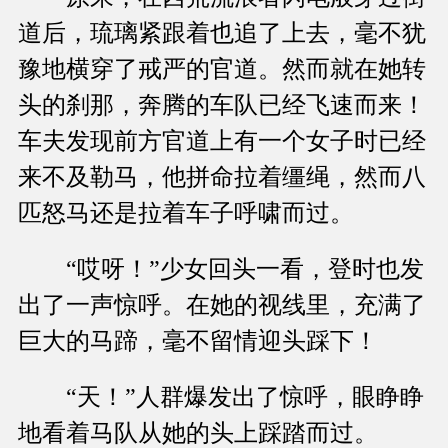
道后，琉璃紧跟着也追了上去，毫不犹
豫地横穿了戒严的官道。然而就在她转
头的刹那，奔腾的车队已经飞速而来！
车夫发现前方官道上有一个女子时已经
来不及勒马，他拼命拉着缰绳，然而八
匹怒马还是拉着车子呼啸而过。
“哎呀！”少女回头一看，登时也发
出了一声惊呼。在她的视线里，充满了
巨大的马蹄，毫不留情迎头踩下！
“天！”人群爆发出了惊呼，眼睁睁
地看着马队从她的头上踩踏而过。