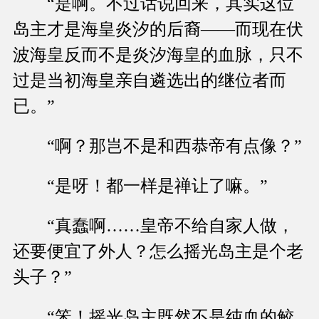
“是啊。不过话说回来，其实这位
岛主才是海皇炎汐的后裔——而现在伏
波海皇反而不是炎汐海皇的血脉，只不
过是当初海皇亲自遴选出的继位者而
已。”
“啊？那岂不是和西恭帝有点像？”
“是呀！都一样是禅让了嘛。”
“真蠢啊……皇帝不给自家人做，
还要便宜了外人？怎么摇光岛主是个老
头子？”
“笨！摇光岛主既然不是纯血的鲛