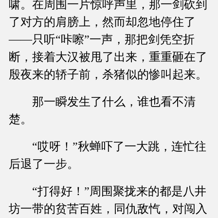
啸。在周围一片惊呼声里，那一剑砍到
了对方的肩膀上，然而却忽地停住了
——只听“咔嚓”一声，那把剑凭空折
断，接着大汉被甩了出来，重重砸在了
殷夜来的轿子前，杀猪似的惨叫起来。
那一瞬发生了什么，谁也看不清
楚。
“哎呀！”秋蝉吓了一大跳，连忙往
后退了一步。
“打得好！”周围聚拢来的都是八井
坊一带的贫苦百姓，同仇敌忾，对闯入