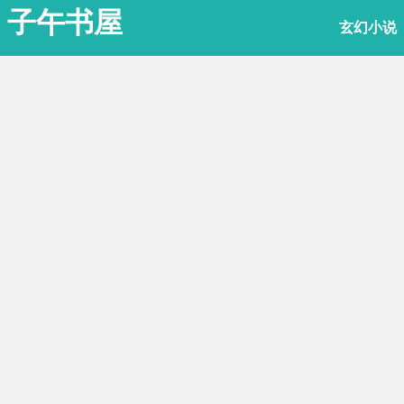
子午书屋
玄幻小说