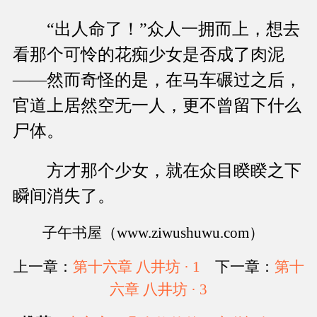
“出人命了！”众人一拥而上，想去
看那个可怜的花痴少女是否成了肉泥
——然而奇怪的是，在马车碾过之后，
官道上居然空无一人，更不曾留下什么
尸体。
方才那个少女，就在众目睽睽之下
瞬间消失了。
子午书屋（www.ziwushuwu.com）
上一章：
第十六章 八井坊 · 1
下一章：
第十
六章 八井坊 · 3