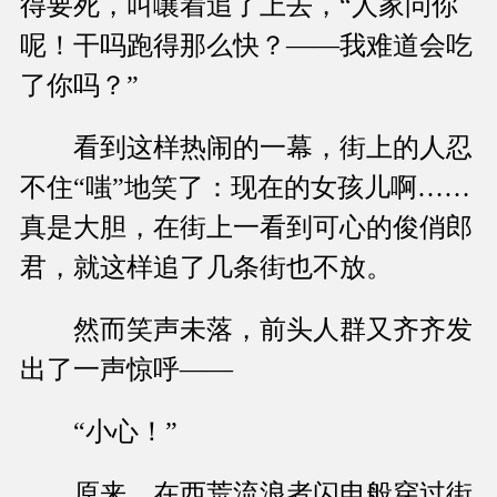
得要死，叫嚷着追了上去，“人家问你
呢！干吗跑得那么快？——我难道会吃
了你吗？”
看到这样热闹的一幕，街上的人忍
不住“嗤”地笑了：现在的女孩儿啊……
真是大胆，在街上一看到可心的俊俏郎
君，就这样追了几条街也不放。
然而笑声未落，前头人群又齐齐发
出了一声惊呼——
“小心！”
原来，在西荒流浪者闪电般穿过街