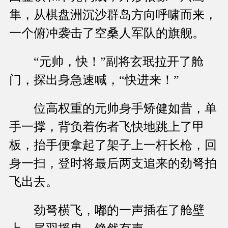
隼，从棋盘洲沉沙群岛方向呼啸而来，
一个俯冲袭击了空桑人军队的旗舰。
“元帅，快！”副将玄珉拉开了舱
门，探出身急速喊，“快进来！”
位高权重的元帅身手矫健如昔，单
手一撑，背负着伤者飞快地跳上了甲
板，抬手便拿起了架子上一杆长枪，回
身一扫，登时将最后两支追来的劲弩拍
飞出去。
劲弩横飞，嘟的一声插在了舱壁