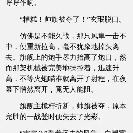
呼呼作响。
“糟糕！帅旗被夺了！”玄珉脱口。
仿佛是不能久战，那只风隼一击不
中，便重新拉高，毫不犹豫地掉头离
去。旗舰上的炮手尽力抬高了炮口，然
而那架机械被完美地操控着，迅速升
高，不等火炮瞄准就离开了射程，在夜
幕下悄然离开，竟无人能阻。
旗舰主桅杆折断，帅旗被夺，原本
完胜的一战登时便失去了光彩。