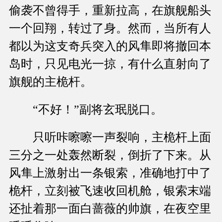
偷袭不曾得手，重新拉高，在旗舰船头
一个回翔，转过了身。然而，当所有人
都以为这支奇兵突入的风隼即将撤回本
岛时，只见电光一掠，有什么直射向了
旗舰的主桅杆。
“不好！”副将玄珉脱口。
只听咔嚓嚓一声裂响，主桅杆上面
三分之一处轰然断裂，倒折了下来。从
风隼上激射出一条银索，准确地打中了
桅杆，立刻被飞速收回机舱，银索末端
还扯着那一面白蔷薇的帅旗，在夜空里