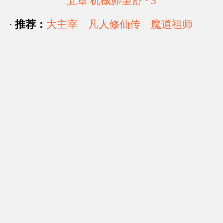
五章 机械师望舒 · 3
·
推荐：
大主宰
凡人修仙传
魔道祖师