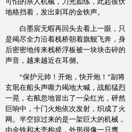
可怕的杀人机械，刀光如练，此起彼伏
地格挡着，发出刺耳的金铁声。
白墨宸无暇再回头去看上一眼，只
是竭尽全力沿着栈桥朝着旗舰飞奔，身
后密密地传来栈桥浮板被一块块击碎的
声音，越来越近在耳侧。
“保护元帅！开炮，快开炮！”副将
玄珉在船头声嘶力竭地大喊，战船猛烈
一晃，右舷忽地冒出了一朵红光，砰然
巨响中，十门火炮依次发射，织成了火
网。半空掠过来的是一架巨大的机械，
由金铁和木壳构成，外形很像一只鹰