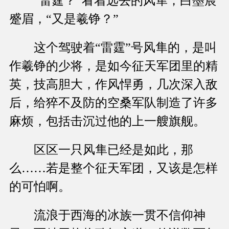
“雷霆？”看着远去的风隼，白墨宸
蹙眉，“又是羲铮？”
这个驾驶着“雷霆”号风隼的，是叫
作羲铮的少将，是如今征天军团里的精
英，技高胆大，作风悍勇，几次深入敌
后，给猝不及防的空桑军队制造了许多
麻烦，包括击沉过他的上一艘旗舰。
区区一只风隼已经是如此，那
么……若是整个征天军团，又该是怎样
的可怕啊。
流浪于西海的冰族一贯不信仰神