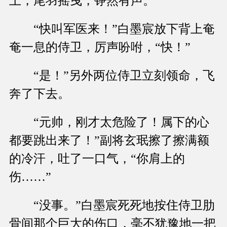
上，尾羽摇曳，铮然有声。
“快叫军医来！”白墨宸放下背上奄
奄一息的侍卫，厉声吩咐，“快！”
“是！”另外两位侍卫立刻领命，飞
奔了下去。
“元帅，刚才太危险了！属下的心
都要跳出来了！”副将玄珉擦了擦满额
的冷汗，吐了一口气，“你肩上的
伤……”
“没事。”白墨宸死死地按住侍卫肋
骨间那个巨大的伤口，毫不犹豫地一把