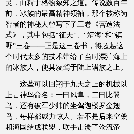
灵，而精于格物致知之道。传说数百年
前，冰族的最高精神领袖，那个被称为
智者的神秘人曾写下了三卷《营造法
式》，其中包括“征天”、“靖海”和“镇
野”三卷——正是这三卷书，将超越这
个时代太多的技术带给了当时漂泊海上
的冰族人，使其凌驾于陆上诸族之上。
这些可以回翔于九天之上的机械以
上古神鸟命名：一曰风隼，二曰比翼
鸟，还有破军少帅的坐驾迦楼罗金翅
鸟，每样都威力惊人。若不是后来空桑
和海国结成联盟，联手击溃了沧流帝