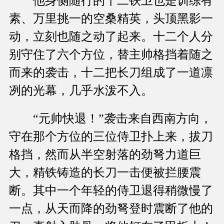
他身侧随行的十二铁卫也是训练有
素、万里挑一的空桑精英，头顶黑影一
动，立刻也随之动了起来。十二个人分
别守住了六个方位，替主帅格挡着随之
而来的袭击，十二把长刀组成了一道凛
冽的光幕，几乎水泼不入。
“元帅快退！”袭击来自西南方向，
守在那个方位的三位侍卫扑上来，拔刀
格挡，然而从半空射落的劲弩力道巨
大，精铁铸造的长刀一击便被拦腰震
断。其中一个年轻的侍卫退得稍微慢了
一点，从天而降的劲弩登时震断了他的