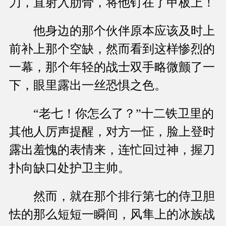
刀，直射入肋骨，将他钉在了甲板上！
他身边的那个伙伴原本应该及时上
前补上那个空缺，然而看到这样惨烈的
一幕，那个年轻的战士双手略微颤了一
下，眼里露出一丝恐惧之色。
“老七！你怎么了？”十二铁卫里的
其他人厉声提醒，对方一怔，脸上登时
露出羞愧的表情来，连忙回过神，握刀
扑向缺口处护卫主帅。
然而，就在那个排行第七的侍卫胆
怯的那么短短一瞬间，风隼上的冰族战