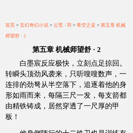
首页
>
玄幻奇幻小说
>
云荒 · 羽
>
青空之蓝
>
第五章 机械
师望舒 · 2
第五章 机械师望舒 · 2
白墨宸反应极快，立刻点足掠回。
转瞬头顶劲风袭来，只听嗖嗖数声，一
连排的劲弩从半空落下，追逐着他的身
形如雨而来，每隔三尺一发，每支箭都
由精铁铸成，居然穿透了一尺厚的甲
板！