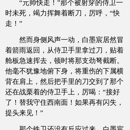
“元帅快走！”那个被射穿的侍卫一
时未死，竭力挥舞着断刀，厉呼，“快
走！”
然而身侧风声一动，白墨宸居然冒
着箭雨返回，从侍卫手里拿过刀，贴着
舱板急速挥去，顿时将那支劲弩截断。
他毫不犹豫地俯下身，将重伤的下属横
背在肩上，然后把手里的刀交到了那个
还在战栗着的侍卫手上，厉喝：“接好
了！替我守住西南面！如果再有闪失，
提头来见！”
那个铁卫还没有反应过来，白墨宸