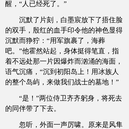
醒，“人已经死了。”
沉默了片刻，白墨宸放下了捂住脸
的双手，殷红的血手印令他的神色显得
沉默而狰狞：“用军旗裹了，海葬
吧。”他霍然站起，身体挺得笔直，指
着不远处那一片因爆炸而汹涌的海面，
语气沉痛，“沉到初阳岛上！用冰族人
的整个岛屿，来做我们战士的墓地！”
“是！”两位侍卫齐齐躬身，将死去
的同伴带了下去。
忽听，外面一声厉啸。原来是风隼