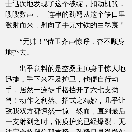
士迅疾地发现了这个破绽，扣动机簧，
嗖嗖数声，一连串的劲弩从这个缺口里
激射而来，射向了手无寸铁的白墨宸！
“元帅！”侍卫齐声惊呼，奋不顾身
地扑去。
出乎意料的是空桑主帅身手惊人地
迅捷，手下来不及护卫，他便自行动
手，居然一连徒手格挡开了六七支劲
弩！动作之利落、招式之精妙，几乎让
敌我双方都悚然一惊。然而，直到最后
一支射到之时，钢质护腕已经爆裂，无