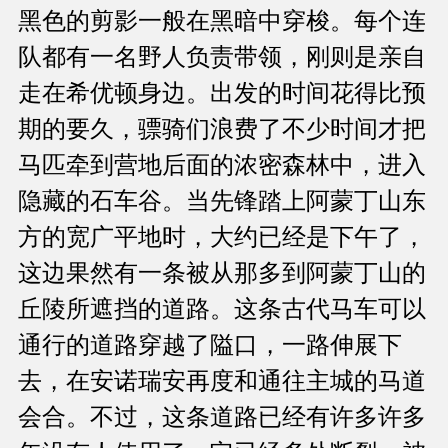
黑色的剪影一般在黑暗中穿梭。每个连
队都有一名野人负责带领，刚则是亲自
走在希优顿身边。出发的时间花得比预
期的要久，骠骑们浪费了不少时间才把
马匹牵到营地后面的浓密森林中，进入
隐藏的石车谷。当先锋踏上阿蒙丁山东
方的宽广平地时，大约已经是下午了，
这边果然有一条被从那多到阿蒙丁山的
丘陵所遮挡的道路。这条古代马车可以
通行的道路穿越了隘口，一路伸展下
去，在安诺瑞安再度和通往主城的马道
会合。不过，这条道路已经有许多许多