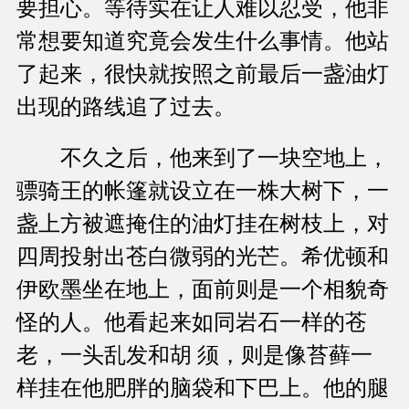
要担心。等待实在让人难以忍受，他非
常想要知道究竟会发生什么事情。他站
了起来，很快就按照之前最后一盏油灯
出现的路线追了过去。
不久之后，他来到了一块空地上，
骠骑王的帐篷就设立在一株大树下，一
盏上方被遮掩住的油灯挂在树枝上，对
四周投射出苍白微弱的光芒。希优顿和
伊欧墨坐在地上，面前则是一个相貌奇
怪的人。他看起来如同岩石一样的苍
老，一头乱发和胡 须，则是像苔藓一
样挂在他肥胖的脑袋和下巴上。他的腿