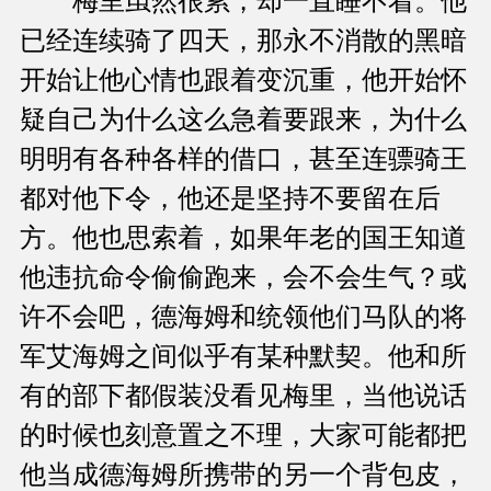
梅里虽然很累，却一直睡不着。他
已经连续骑了四天，那永不消散的黑暗
开始让他心情也跟着变沉重，他开始怀
疑自己为什么这么急着要跟来，为什么
明明有各种各样的借口，甚至连骠骑王
都对他下令，他还是坚持不要留在后
方。他也思索着，如果年老的国王知道
他违抗命令偷偷跑来，会不会生气？或
许不会吧，德海姆和统领他们马队的将
军艾海姆之间似乎有某种默契。他和所
有的部下都假装没看见梅里，当他说话
的时候也刻意置之不理，大家可能都把
他当成德海姆所携带的另一个背包皮，