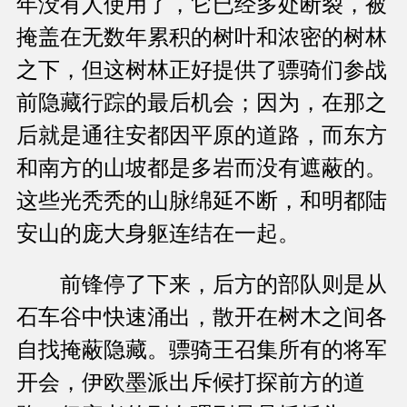
年没有人使用了，它已经多处断裂，被
掩盖在无数年累积的树叶和浓密的树林
之下，但这树林正好提供了骠骑们参战
前隐藏行踪的最后机会；因为，在那之
后就是通往安都因平原的道路，而东方
和南方的山坡都是多岩而没有遮蔽的。
这些光秃秃的山脉绵延不断，和明都陆
安山的庞大身躯连结在一起。
前锋停了下来，后方的部队则是从
石车谷中快速涌出，散开在树木之间各
自找掩蔽隐藏。骠骑王召集所有的将军
开会，伊欧墨派出斥候打探前方的道