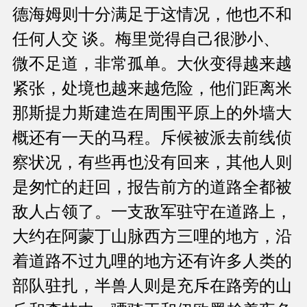
德海姆则十分满足于这情况，他也不和
任何人交 谈。梅里觉得自己很渺小、
微不足道，非常孤单。大伙变得越来越
紧张，处境也越来越危险，他们距离米
那斯提力斯建造在周围平原上的外墙大
概还有一天的马程。斥候被派去前线侦
察状况，有些再也没有回来，其他人则
是匆忙的赶回，报告前方的道路全都被
敌人占领了。一支敌军驻守在道路上，
大约在阿蒙丁山脉西方三哩的地方，沿
着道路不过九哩的地方还有许多人类的
部队驻扎，半兽人则是充斥在路旁的山