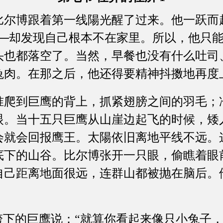
博跟着第一线陽光醒了过来。他一跃而
──却发现自己根本不在家里。所以，他只
头也都落空了。当然，早餐也没有什么吐司
兔肉。在那之后，他还得要精神抖擞地再度
到巨鹰的背上，抓紧翅膀之间的羽毛；
眼。当十五只巨鹰从山崖边起飞的时候，矮
会就会回报鹰王。太陽依旧离地平线不远。
底下的山谷。比尔博张开一只眼，偷瞧着眼
自己距离地面很远，连群山都被抛在脑后。
下的巨鹰说：“就算你看起来像只小兔子，