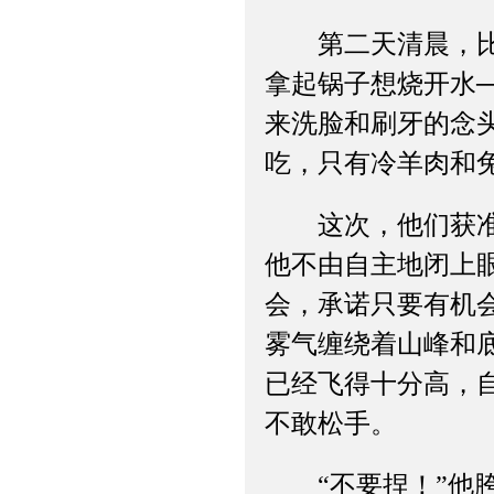
第二天清晨，比尔
拿起锅子想烧开水
来洗脸和刷牙的念
吃，只有冷羊肉和
这次，他们获准爬
他不由自主地闭上
会，承诺只要有机
雾气缠绕着山峰和
已经飞得十分高，
不敢松手。
“不要捏！”他胯