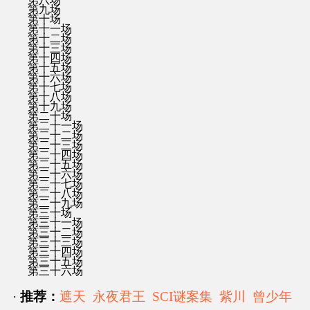
第九场
第十场
第十一场
第十二场
第十三场
第十四场
第十五场
第十六场
第十七场
第十八场
第十九场
第二十场
第二十一场
第二十二场
第二十三场
第二十四场
第二十五场
第二十六场
第二十七场
第二十八场
第二十九场
第三十场
第三十一场
第三十二场
第三十三场
第三十四场
第三十五场
第三十六场
·
推荐：
遮天
永夜君王
SCI谜案集
紫川
曾少年