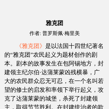
雅克团
作者: 普罗斯佩·梅里美
《雅克团》
是以法国十四世纪著名
的“雅克团”农民起义为题材创作的剧
本。剧本的故事发生在包阿锡地方，封
建领主纪尔伯·达蒲莱蒙凶残横暴，广
大的农民群众忍无可忍，在一个名叫若
望的修士的启发和率领下举行起义，攻
克了达蒲莱蒙的城堡，杀死了封建领
主，取得节节胜利。在封建统治者的欺