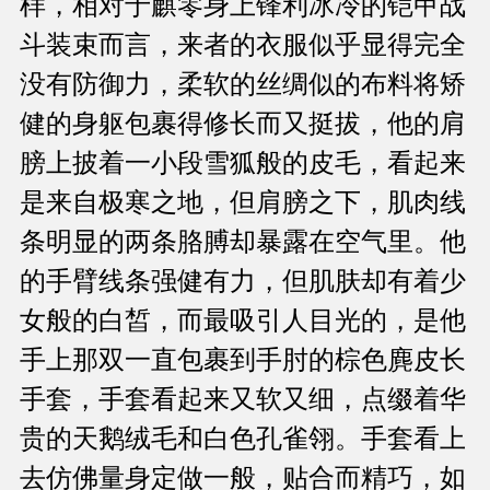
样，相对于麒零身上锋利冰冷的铠甲战
斗装束而言，来者的衣服似乎显得完全
没有防御力，柔软的丝绸似的布料将矫
健的身躯包裹得修长而又挺拔，他的肩
膀上披着一小段雪狐般的皮毛，看起来
是来自极寒之地，但肩膀之下，肌肉线
条明显的两条胳膊却暴露在空气里。他
的手臂线条强健有力，但肌肤却有着少
女般的白皙，而最吸引人目光的，是他
手上那双一直包裹到手肘的棕色麂皮长
手套，手套看起来又软又细，点缀着华
贵的天鹅绒毛和白色孔雀翎。手套看上
去仿佛量身定做一般，贴合而精巧，如