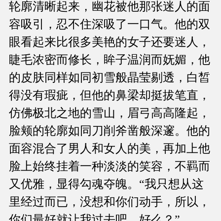
轮廓清晰起来，幽花被他那张迷人的面
容吸引，忍不住深吸了一口气。他的双
眼看起来比很多美艳的女子还要迷人，
睫毛浓密而修长，眸子温润而妩媚，他
的皮肤同样如同初雪般晶莹剔透，白皙
得没有瑕疵，但他的鼻梁却挺拔笔直，
仿佛极北之地的雪山，眉弓高高隆起，
脸颊的轮廓如同刀削斧凿般深邃。他的
面容混合了男人和女人的美，再加上他
脸上始终挂着一种淡淡的笑容，不羁而
又优雅，显得勾魂夺魄。“我只想从这
里经过而已，没想和你们动手，所以，
你们最好就让我过去吧。好么？”