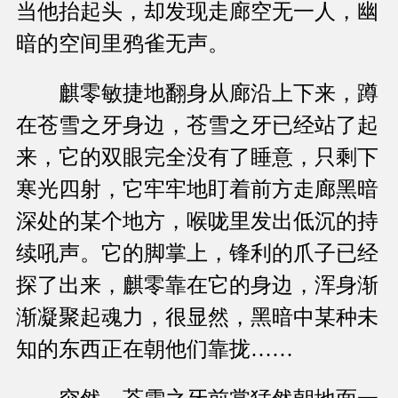
当他抬起头，却发现走廊空无一人，幽
暗的空间里鸦雀无声。
麒零敏捷地翻身从廊沿上下来，蹲
在苍雪之牙身边，苍雪之牙已经站了起
来，它的双眼完全没有了睡意，只剩下
寒光四射，它牢牢地盯着前方走廊黑暗
深处的某个地方，喉咙里发出低沉的持
续吼声。它的脚掌上，锋利的爪子已经
探了出来，麒零靠在它的身边，浑身渐
渐凝聚起魂力，很显然，黑暗中某种未
知的东西正在朝他们靠拢……