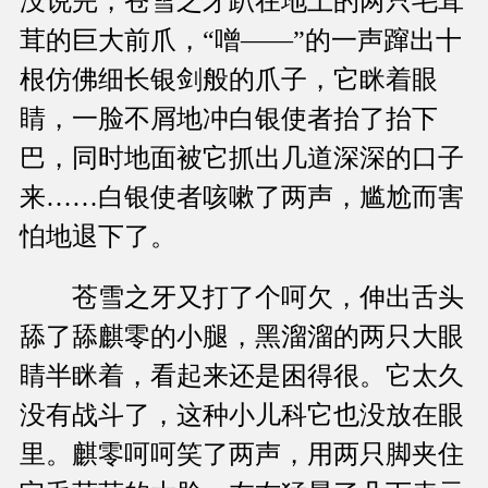
没说完，苍雪之牙趴在地上的两只毛茸
茸的巨大前爪，“噌——”的一声蹿出十
根仿佛细长银剑般的爪子，它眯着眼
睛，一脸不屑地冲白银使者抬了抬下
巴，同时地面被它抓出几道深深的口子
来……白银使者咳嗽了两声，尴尬而害
怕地退下了。
苍雪之牙又打了个呵欠，伸出舌头
舔了舔麒零的小腿，黑溜溜的两只大眼
睛半眯着，看起来还是困得很。它太久
没有战斗了，这种小儿科它也没放在眼
里。麒零呵呵笑了两声，用两只脚夹住