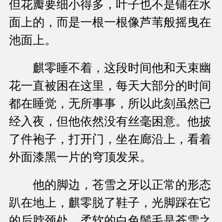
但花瓣要细小得多，叶子也不是铺在水
面上的，而是一根一根像芦苇般摇曳在
池面上。
麒零睡不着，这段时间他和天束幽
花一直被困在这里，每天大部分的时间
都在睡觉，无所事事，所以此刻虽然已
经入夜，但他依然没有丝毫困意。他披
了件袍子，打开门，坐在廊沿上，看着
外面漆黑一片的穹顶发呆。
他的脚边，苍雪之牙以正常的形态
趴在地上，麒零脱了鞋子，光脚踩在它
的后脖颈处，柔软的白色鬃毛是苍雪之