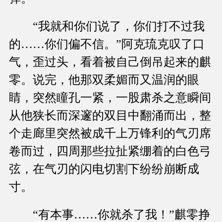
“我就和你们说了，你们打不过我
的……你们偏不信。”阿克琉克叹了口
气，歪过头，看着被自己倒吊起来的麒
零。说完，他那双柔媚而又温润的眼
睛，突然瞳孔一紧，一股肃杀之意瞬间
从他狭长而深邃的双目中翻涌而出，整
个走廊里突然被成千上万锋利的气刃席
卷而过，四周那些拉扯紧绷着的白色弓
弦，在气刃的闪电切割下纷纷崩断成
寸。
“有本事……你就杀了我！”麒零挣