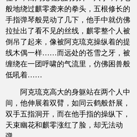
般地绕过麒零袭来的拳头，五根修长的
手指弹琴般晃动了几下，他手中就仿佛
拉扯出了看不见的丝线，麒零整个人被
倒吊了起来，像被阿克琉克操纵着的提
线木偶一样……而远处的苍雪之牙，被
缠绕在一团呼啸的气流里，仿佛困兽般
低吼着……
阿克琉克高大的身躯站在两个人中
间，他伸展着双臂，如同云鹤般舒展，
双手五指洞开，而在他手指的操纵下，
天束幽花和麒零涨红了脸，却无法动
弹。