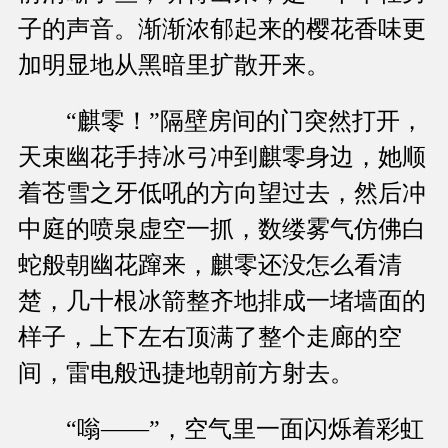
子的声音。渐渐浓郁起来的樱花香味更
加明显地从黑暗里扩散开来。
“麒零！”隔壁房间的门突然打开，
天束幽花手持冰弓冲到麒零身边，她顺
着苍雪之牙低吼的方向望过去，然后冲
中庭的喷泉虚空一抓，数缕雾气仿佛白
蛇般朝幽花蹿来，麒零还没怎么看清
楚，几十根冰箭整齐地排成一堵墙面的
样子，上下左右顶满了整个走廊的空
间，雷电般迅捷地朝前方射去。
“嗡——”，空气里一面闪烁着彩虹