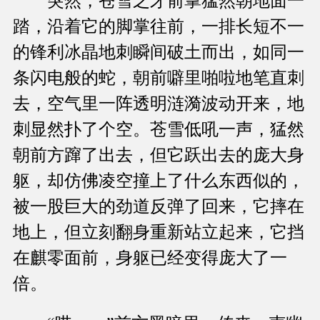
突然，苍雪之牙前掌猛然朝地面一
踏，沿着它的脚掌往前，一排长短不一
的锋利冰晶地刺瞬间破土而出，如同一
条闪电般的蛇，朝前噼里啪啦地笔直刺
去，空气里一阵透明涟漪波动开来，地
刺显然扑了个空。苍雪低吼一声，猛然
朝前方蹿了出去，但它跃出去的庞大身
躯，却仿佛凌空撞上了什么东西似的，
被一股巨大的劲道反弹了回来，它摔在
地上，但立刻翻身重新站立起来，它挡
在麒零面前，身躯已经变得庞大了一
倍。