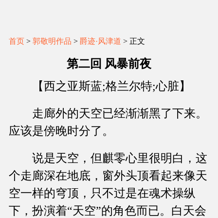
首页
>
郭敬明作品
>
爵迹·风津道
> 正文
第二回 风暴前夜
【西之亚斯蓝;格兰尔特;心脏】
走廊外的天空已经渐渐黑了下来。
应该是傍晚时分了。
说是天空，但麒零心里很明白，这
个走廊深在地底，窗外头顶看起来像天
空一样的穹顶，只不过是在魂术操纵
下，扮演着“天空”的角色而已。白天会