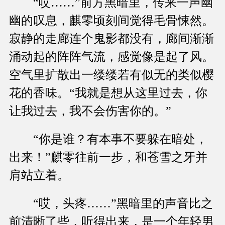
“哎……”前方黑暗里，传来一声幽
幽的叹息，麒零顷刻间觉得毛骨悚然。
寂静的走廊连个鬼影都没有，廊间渐渐
涌动起的阵阵气流，感觉像是起了风。
空气里扩散出一缕缕若有似无的类似樱
花的香味。“我就是想从这里过去，你
让我过去，我不会伤害你的。”
“你是谁？有本事不要躲在暗处，
出来！”麒零往前一步，和苍雪之牙并
肩站立着。
“哎，头疼……”黑暗里的声音比之
前清晰了些，听得出来，是一个年轻男