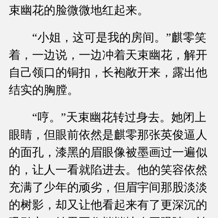
束幽花的脸微微地红起来。
“小姐，这可是我的房间。”麒零笑
着，一边说，一边冲着天束幽花，解开
自己领口的铜扣，长袍敞开来，露出他
结实的胸膛。
“哼。”天束幽花转过身去。她闭上
眼睛，但眼前依然是麒零那张英俊逼人
的面孔，漆黑的眉眼像被墨画过一遍似
的，让人一看就陷进去。他的笑容依然
充满了少年的顽劣，但眉宇间那股淡淡
的树影，却又让他看起来有了更深沉的