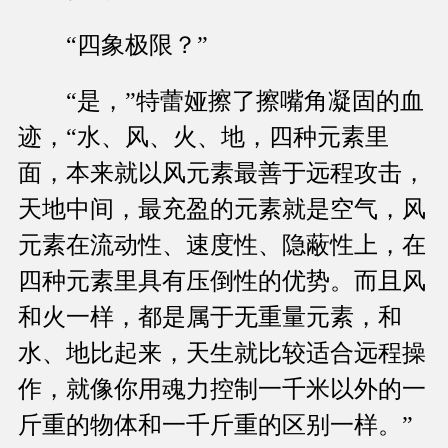
“四象极限？”
“是，”特蕾娅擦了擦嘴角凝固的血
迹，“水、风、火、地，四种元素里
面，本来就以风元素最善于远程攻击，
天地中间，最充盈的元素就是空气，风
元素在流动性、速度性、隐蔽性上，在
四种元素里具有压倒性的优势。而且风
和火一样，都是属于无重量元素，和
水、地比起来，天生就比较适合远程操
作，就像你用魂力控制一千米以外的一
斤重的物体和一千斤重的区别一样。”