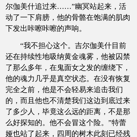
尔伽美什追过来……”幽冥站起来，活
动了一下肩膀，他的骨骼在饱满的肌肉
下发出咔嚓咔嚓的声响。
“我不担心这个。吉尔伽美什目前
还在持续性地吸纳黄金魂雾，他被囚禁
了那么多年，在鬼面女之发的缠绕下，
他的魂力几乎是真空状态。在没有恢复
完全之前，他是不会轻易来追击我们
的，而且他也不清楚我们这边到底过来
了多少人，毕竟这么远的距离，不是那
么好探知的。他不会冒这个险。”特蕾
娅也站了起来，四周的树木此刻已经残