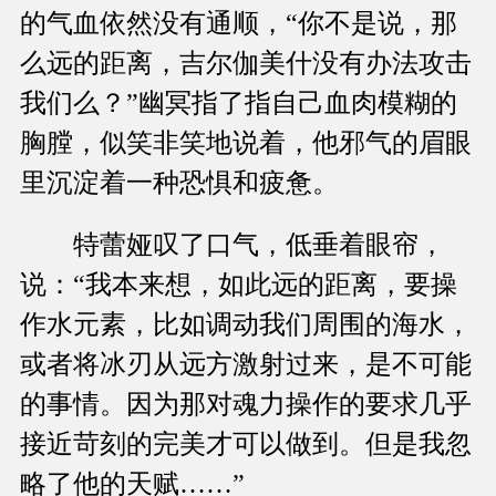
的气血依然没有通顺，“你不是说，那
么远的距离，吉尔伽美什没有办法攻击
我们么？”幽冥指了指自己血肉模糊的
胸膛，似笑非笑地说着，他邪气的眉眼
里沉淀着一种恐惧和疲惫。
特蕾娅叹了口气，低垂着眼帘，
说：“我本来想，如此远的距离，要操
作水元素，比如调动我们周围的海水，
或者将冰刃从远方激射过来，是不可能
的事情。因为那对魂力操作的要求几乎
接近苛刻的完美才可以做到。但是我忽
略了他的天赋……”