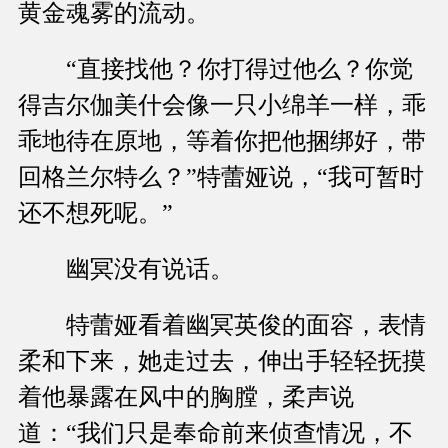
黄金魂雾的流动。
“直接找他？你打得过他么？你觉
得吉尔伽美什会像一只小绵羊一样，乖
乖地待在原地，等着你把他捆绑好，带
回格兰尔特么？”特蕾娅说，“我可暂时
还不想死呢。”
幽冥没有说话。
特蕾娅看着幽冥英俊的面容，表情
柔和下来，她走过去，伸出手轻轻抚摸
着他暴露在风中的胸膛，柔声说
道：“我们只是奉命前来侦查情况，不