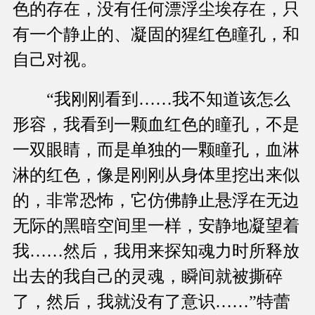
色的存在，没有任何漂浮尘埃存在，只
有一个静止的、凝固的猩红色瞳孔，和
自己对视。
“我刚刚看到……我不知道该怎么
形容，我看到一颗血红色的瞳孔，不是
一双眼睛，而是单独的一颗瞳孔，血淋
淋的红色，像是刚刚从身体里挖出来似
的，非常恐怖，它仿佛静止悬浮在无边
无际的黑暗空间里一样，安静地凝望着
我……然后，我用来探知魂力时所释放
出去的我自己的灵魂，瞬间就被撕碎
了，然后，我就没有了意识……”特蕾