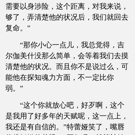
需要以身涉险，这个距离，对我来说，
够了，弄清楚他的状况后，我们就回去
复命。”
“那你小心一点儿，我总觉得，吉
尔伽美什没那么简单，会等着我们去摸
清楚他的状况。而且你不是说过么，可
能他在探知魂力方面，不一定比你
弱。”
“这个你就放心吧，好歹啊，这个
是我用了好多年的天赋呢，这一点上，
我还是有自信的。”特蕾娅笑了，嘴唇