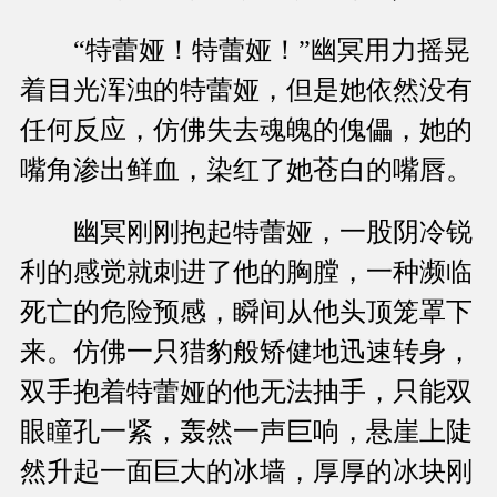
“特蕾娅！特蕾娅！”幽冥用力摇晃
着目光浑浊的特蕾娅，但是她依然没有
任何反应，仿佛失去魂魄的傀儡，她的
嘴角渗出鲜血，染红了她苍白的嘴唇。
幽冥刚刚抱起特蕾娅，一股阴冷锐
利的感觉就刺进了他的胸膛，一种濒临
死亡的危险预感，瞬间从他头顶笼罩下
来。仿佛一只猎豹般矫健地迅速转身，
双手抱着特蕾娅的他无法抽手，只能双
眼瞳孔一紧，轰然一声巨响，悬崖上陡
然升起一面巨大的冰墙，厚厚的冰块刚