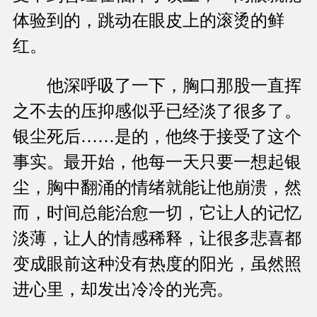
体验到的，跳动在眼皮上的滚烫的鲜
红。
他深呼吸了一下，胸口那股一直挥
之不去的压抑感似乎已经淡了很多了。
银尘死后……是的，他终于接受了这个
事实。最开始，他每一天只要一想起银
尘，胸中翻涌的情绪就能让他崩溃，然
而，时间总能治愈一切，它让人的记忆
淡薄，让人的情感稀释，让很多悲喜都
变成眼前这种没有热度的阳光，虽然照
进心里，却发出冷冷的光亮。