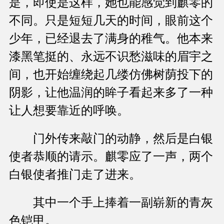
是，即使是这样，她也能感觉到麒零的
不同。只是短短几天的时间，眼前这个
少年，已经退去了满身的稚气。他本来
漆黑笔挺的、永远不识愁滋味的眉宇之
间，也开始缠绕起几缕仿佛树荫投下的
阴影，让他温润的眸子看起来多了一种
让人想要靠近的呼唤。
门外传来敲门的动静，然后是白银
使者恭顺的请示。麒零应了一声，两个
白银使者推门走了进来。
其中一个手上捧着一副崭新的青灰
色铠甲。