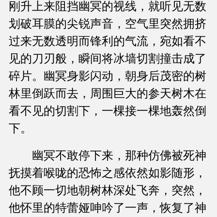
刚升上来阻挡幽冥的视线，就听见无数
划破耳膜的尖锐声音，空气里突然拥挤
过来无数透明而锋利的气流，宛如看不
见的刀刃般，瞬间将冰墙切割撞击成了
碎片。幽冥身影闪动，朝身后茂密的树
林里倒跃而去，周围巨大的参天树木在
看不见的切割下，一棵接一棵地轰然倒
下。
幽冥不敢停下来，那种仿佛被死神
抚摸着喉咙的恐怖之感依然如影随形，
他不顾一切地朝树林深处飞奔，突然，
他怀里的特蕾娅呻吟了一声，恢复了神