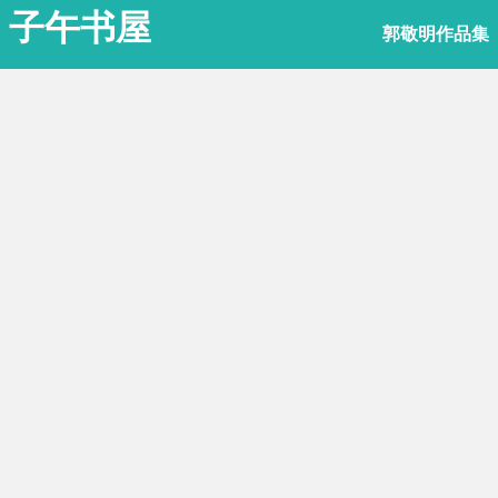
子午书屋
郭敬明作品集