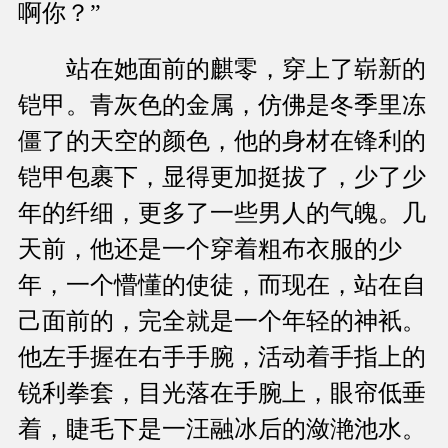
啊你？”
站在她面前的麒零，穿上了崭新的
铠甲。青灰色的金属，仿佛是冬季里冻
僵了的天空的颜色，他的身材在锋利的
铠甲包裹下，显得更加挺拔了，少了少
年的纤细，更多了一些男人的气魄。几
天前，他还是一个穿着粗布衣服的少
年，一个懵懂的使徒，而现在，站在自
己面前的，完全就是一个年轻的神衹。
他左手握在右手手腕，活动着手指上的
锐利拳套，目光落在手腕上，眼帘低垂
着，睫毛下是一汪融冰后的潋滟池水。