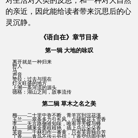
对生活对人类的反思，和一种对大自然
的亲近，因此能给读者带来沉思后的心
灵沉静。
《语自在》章节目录
第一辑 大地的咏叹
离开就是一种归来
野人
马
声音
赞拉：过去与现在
灯火旺盛的地方
上溯一条河流的源头
德格：湖山之间，故事流传
第二辑 草木之名之美
梅——二十里中香不断，青羊宫到浣花溪
玉兰——翠条多力引长风，点破银花玉雪香
李——无言路侧谁知味，唯有寻芳蝶与蜂
桂——摘来金栗枝枝艳，插上乌云朵朵香
芙蓉——千林扫作一番黄，只有芙蓉独自芳
丁香——青鸟不传云外信，丁香空结雨中愁