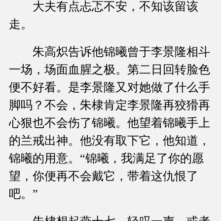
大夫有点忐忑不安，不知该留该
走。
朱高炽告诉他锦曦曾于李景隆相斗
一场，场面血腥之极。第二日回转脸色
便不好看。是李景隆又对她做了什么手
脚吗？不会，朱棣肯定李景隆再狡猾再
心狠也不会伤了锦曦。他望着锦曦手上
的兰戒出神。他没有取下它，他知道，
锦曦的用意。“锦曦，我满足了你的愿
望，你便再不会戴它，带着这仇恨了
吧。”