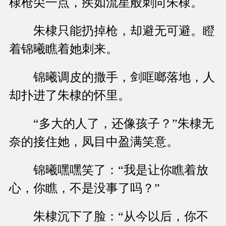
棣枪尖一点，疾如流星般刺向朱棣。
朱棣只能扔掉枪，却避无可避。瞪
着锦曦瞧着她刺来。
锦曦调皮的撒手，剑哐啷落地，人
却扑进了朱棣的怀里。
“多大的人了，还像孩子？”朱棣无
奈的接住她，凤目中盈满笑意。
锦曦嘿嘿笑了：“我是让你瞧着放
心，你瞧，不是没事了吗？”
朱棣沉下了脸：“从今以后，你不