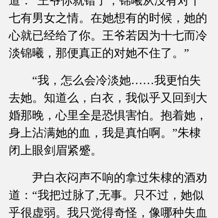
道：“王爷你就错了，锦曦从没有对十
七有男女之情。在她想有的时候，她的
心就已经给了你。王爷若因为十七而冷
淡锦曦，那便真正的对她不住了。”
“我，怎么会冷淡她……我更怕失
去她。知道么，白衣，我似乎又回到大
婚那晚，心里全是恐惧害怕。抱着她，
身上沾满她的血，我是真怕啊。”朱棣
闭上眼剑眉紧蹙。
尹白衣闷声不响的拿过朱棣的酒劝
道：“我把过脉了,无事。只不过，她似
乎很虚弱。我只觉得奇怪，像哪种失血