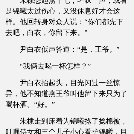
朱棣想起燕十七，轻叹一声，或者
是锦曦太过伤心，又没休息好才会这
样。他回转身对众人说：“你们都先下
去吧，白衣，你留下来。”
尹白衣低声答道：“是，王爷。”
“我俩去喝一杯怎样？”
尹白衣抬起头，目光闪过一丝惊
异，他不知道燕王爷叫他留下来只为了
喝杯酒。“好。”
朱棣走到床着为锦曦捻了捻棉被，
叮嘱侍女和三个儿子小心看护锦曦，目