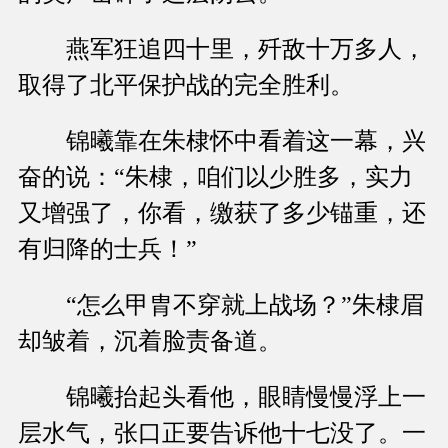
燕军狂追四十里，歼敌十万多人，
取得了北平保护战的完全胜利。
锦曦靠在朱棣怀中看着这一幕，兴
奋的说：“朱棣，咱们以少胜多，实力
又增强了，你看，缴获了多少锚重，还
有归降的士兵！”
“怎么甲胄不穿就上战场？”朱棣眉
却皱着，沉着脸责备道。
锦曦抬起头看他，眼睛慢慢浮上一
层水气，张口正要告诉他十七没了。一