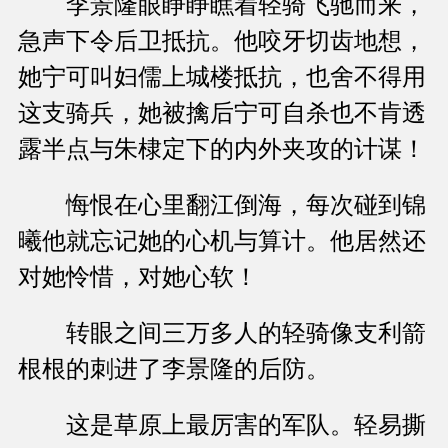
李景隆眼睁睁瞧着轻骑飞驰而来，
急声下令后卫抵抗。他咬牙切齿地想，
她宁可叫妇儒上城楼抵抗，也舍不得用
这支骑兵，她被擒后宁可自杀也不肯透
露半点与朱棣定下的内外夹攻的计谋！
悔恨在心里翻江倒海，每次碰到锦
曦他就忘记她的心机与算计。他居然还
对她怜惜，对她心软！
转眼之间三万多人的轻骑像支利箭
根根的刺进了李景隆的后防。
这是草原上最厉害的军队。轻易撕