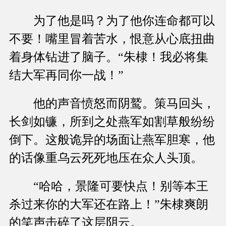
为了他是吗？为了他你连命都可以
不要！嘴里冒着苦水，恨意从心底扭曲
着身体钻进了脑子。“朱棣！我必将集
结大军再同你一战！”
他的声音愤怒而阴鹫。策马回头，
长剑如镰，所到之处燕军如割草般纷纷
倒下。这般诡异的场面让燕军胆寒，他
的话像重乌云死死地压在众人头顶。
“哈哈，景隆可要快点！别等本王
杀过来你的大军还在路上！”朱棣爽朗
的笑声击碎了这层阴云。