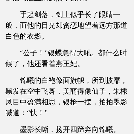
手起剑落，剑上似乎长了眼睛一
般，而他的目光却贪恋地望着远方那道
白色的衣影。
“公子！”银蝶急得大吼。都什么时
候了，他还看着燕王妃。
锦曦的白袍像面旗帜，所到披靡，
黑发在空中飞舞，美丽得像仙子，朱棣
凤目中盈满相思，银枪一摆，拍拍墨影
喊道：“快！”
墨影长嘶，扬开四蹄奔向锦曦。