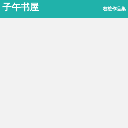
子午书屋
桩桩作品集