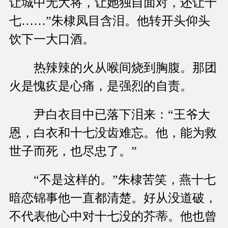
让城中无大将，让她独自面对，还让十
七……”朱棣凤目含泪。他转开头仰头
饮下一大口酒。
热辣辣的火从喉间烧到胸腹。那团
火是愧疚是心痛，是强烈的自责。
尹白衣目中已落下泪来：“王爷大
恩，白衣和十七没齿难忘。他，能为救
世子而死，也尽忠了。”
“不是这样的。”朱棣苦笑，燕十七
暗恋锦事他一直都清楚。好从没道破，
不代表他心中对十七没的芥蒂。他也曾