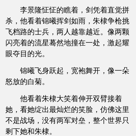
李景隆怔怔的瞧着，剑凭着直觉拼
杀，他看着锦曦挥剑如雨，朱棣争枪挑
飞档路的士兵，两人越靠越近。像两颗
闪亮着的流星蓦然地撞在一处，激起耀
眼夺目的光。
锦曦飞身跃起，宽袍舞开，像一朵
怒放的白菊。
他看着朱棣大笑着伸开双臂接着
她，看她绽出最灿烂的笑脸，仿佛这里
不是战场，没有两军对垒，整个世界只
剩下她和朱棣。