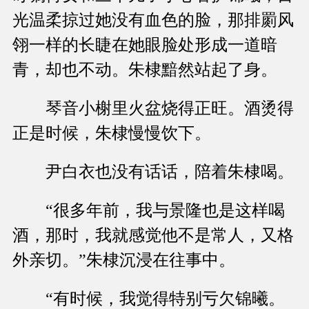
光温柔掠过她没有血色的脸，那排罽风
翎一样的长睫在她眼脸处形成一道暗
青，却也不动。朱棣黯然站起了身。
琴音小榭里火盆烧得正旺。酒烫得
正是时候，朱棣慢慢饮下。
尹白衣也没有话话，陪着朱棣喝。
“很多年前，我与景隆也是这样喝
酒，那时，我就感觉他不是常人，又格
外亲切。”朱棣沉浸在往事中。
“有时候，我觉得特别亏欠锦曦。