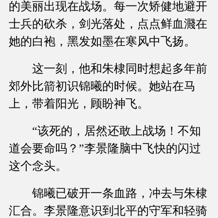
的美丽出现在战场。每一次矫健地避开
士兵的砍杀，剑光落处，点点鲜血濺在
她的白袍，黑发如墨在寒风中飞扬。
这一刻，他和朱棣同时想起多年前
郊外比箭初识锦曦的时候。她站在马
上，带着阳光，顾盼神飞。
“该死的，居然还敢上战场！不知
道会要命吗？”李景隆脑中飞快的闪过
这个念头。
锦曦已破开一条血路，冲去与朱棣
汇合。李景隆意识到北平的守军和轻骑