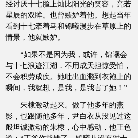
经讨厌十七脸上灿比阳光的笑容，亮若
星辰的双眸。也曾嫉妒着他。想起当年
看到十七牵着马和锦曦漫步在草原上的
情景，他就嫉妒。
“如果不是因为我，或许，锦曦会
与十七浪迹江湖，不用成天担惊受怕，
不会积劳成疾。她吐出血濺到衣袍上的
瞬间，我就想，是我，是我害了她！”
朱棣激动起来。做了他多年的燕
影，也跟随他多年，尹白衣从没见过这
般坦诚激动的朱棣，心中感动，他正色