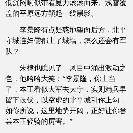
低沉闷响似带着魔力滚滚而来。浅雪覆
盖的平原远方顠起一线黑影。
李景隆有点疑惑地望向后方，北平
守城连妇儒都上了城墙，怎么还会有军
队？
朱棣也瞧见了，凤目中涌出激动之
色，他哈哈大笑：“李景隆，你上当
了，本王看似大军去大宁，实则精兵早
留下设伏，以空虚的北平城引你上勾，
如你所说，这里地势开阔，正好让你尝
尝本王轻骑的厉害。”