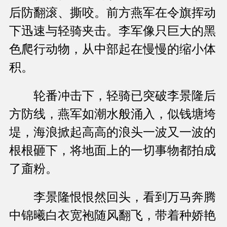
后防翻滚、撕咬。前方燕军在令旗挥动
下迅速与轻骑夹击。李军像只巨大的黑
色爬行动物，从中部起在慢慢的缩小体
积。
轮番冲击下，轻骑已突破李景隆后
方防线，燕军如潮水般涌入，似钱塘垮
堤，海浪掀起高高的浪头一波又一波的
根根砸下，将地面上的一切事物都拍成
了齑粉。
李景隆恨恨然回头，看到万马奔腾
中锦曦白衣宽袍随风翻飞，带着种娇艳