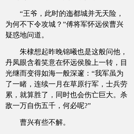
“王爷，此时的迤都城并无天险，
为何不下令攻城？”傅将军怀远侯曹兴
疑惑地问道。
朱棣想起昨晚锦曦也是这般问他，
丹凤眼含着笑意在怀远侯脸上一转，目
光继而变得如海一般深邃：“我军虽为
了一睹，连续一月在草原行军，士兵劳
累，就算胜了，同时也会伤亡巨大。杀
敌一万自伤五千，何必呢?”
曹兴有些不解。