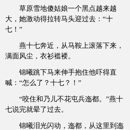
草原雪地傻姑娘一个黑点越来越
大，她激动得拉转马头迎过去：“十
七！”
燕十七奔近，从马鞍上滚落下来，
满面风尘，衣衫褴褛。
锦曦跳下马来伸手抱住他吓得直
喊：“怎么了？十七？！”
“咬住和乃儿不花屯兵迤都。”燕十
七说完就晕了过去。
锦曦泪光闪动，迤都，从这里到迤