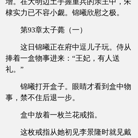
增。在大明边土手握重兵的亲王中，朱
棣实力已不容小觑。锦曦欣慰之极。
第93章太子薨（一）
这日锦曦正在府中逗儿子玩。侍从
捧着一盒物事进来：“王妃，有人送
礼。”
锦曦打开盒子。眼睛才看到盒中物
事，禁不住后退一步。
盒中放着一枚兰花戒指。
这枚戒指从她初见李景隆时就见戴