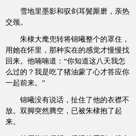
雪地里墨影和驭剑耳鬓厮磨，亲热
交颈。
朱棣大麾兜转将锦曦整个的罩住，
用她在怀里，那种实在的感觉才慢慢找
回来。他喃喃道：“你知道这八天我怎
么过的？我是吃了猪油蒙了心才答应你
一起前来。”
锦曦没有说话，扯住了他的衣襟不
放。双脚突然腾空，已被朱棣抱了起
来。