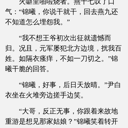
火噼里啪啦烧者。燕十七叹了口
气：“锦曦，你说干就干，回去燕九还
不知道怎么埋怨我。”
“我不想王爷初次出征就遗憾而
归。况且，元军屡犯北方边境，扰我百
姓。如隔衣瘙痒，不如一刀切之。”锦
曦干脆的回答。
“锦曦，好事，后日天放晴。”尹白
衣坐在火堆旁边搓手边笑。
“大哥，反正无事，你跟着来故地
重游是想见那家姑娘？”锦曦笑着转开