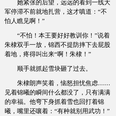
她紧张的后望，远远的看到一线大
军停滞不前就地扎营，这才嗔道：“不
怕人瞧见啊！”
“不怕！本王要好好教训你！”说着
朱棣双手一放，锦西不提防摔下去屁股
着地，疼得叫出来“啊！朱棣！”
顺手就抓起雪块砸了过去。
朱棣朗声笑着，恼怒担忧焦虑……
见着锦曦的瞬间什么都没了，只有满满
的幸福。他弯下身抓着雪也回打着锦
曦，嘴里还嚷着：“有种就别用武功！”