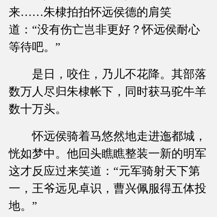
来……朱棣拍拍怀远侯德的肩笑
道：“没有伤亡岂非更好？怀远侯耐心
等待吧。”
是日，咬住，乃儿不花降。其部落
数万人尽归朱棣帐下，同时获马驼牛羊
数十万头。
怀远侯骑着马悠然地走进迤都城，
恍如梦中。他回头瞧瞧整装一新的明军
这才反应过来笑道：“元军骑射天下第
一，王爷远见卓识，曹兴佩服得五体投
地。”