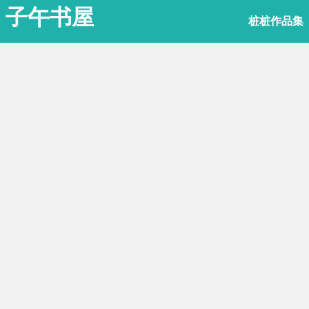
子午书屋
桩桩作品集