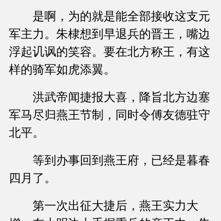
是啊，为的就是能全部接收这支元
军主力。朱棣想到早退兵的晋王，嘴边
浮起讥讽的笑容。要在北方称王，有这
样的骑军如虎添翼。
洪武帝闻捷报大喜，降旨北方边塞
军马尽归燕王节制，同时令傅友德驻守
北平。
等到办事回到燕王府，已经是暮春
四月了。
第一次出征大捷后，燕王实力大