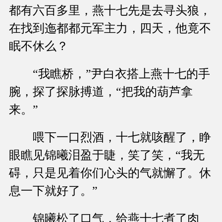
都有六百多里，燕十七先是去寻头狼，
在找到迤都都元军主力，四天，他竟不
眠不休么？
“我瞧桥，”尹白衣搭上燕十七的手
腕，探了探脉搏道，“把我的葫芦拿
来。”
喂下一口烈酒，十七就咳醒了，睁
眼瞧见锦曦泪盈于睫，笑了笑，“我无
碍，只是见着你们心头的气就懈了。休
息一下就好了。”
锦曦松了口气，给燕十七煮了肉