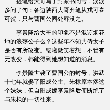
提笔给大哥写了封家书问号，淡淡
多问了句：备边陕西大哥弃笔从戎可喜
可贺，只与曹国公同处辱没之。
李景隆给大哥的印象不是混迹烟花
地的浪荡公子么？这些年不知共侍太子
是否有所改变。锦曦微笑着想，不管有
无改变，都能得到她想知道的消息。
李景隆世袭了曹国公的封号，洪武
十七年就娶了阳成公主。朱棣原本疼这
个妹妹，但自阳成嫁李景隆后便断绝了
与朱棣的一切往来。